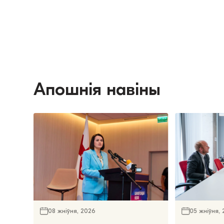
Апошнія навіны
08 жніўня, 2026
05 жніўня,