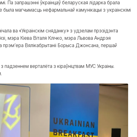
амі. Па запрашэнні ўкраінцаў беларуская лідарка брала
зе была магчымасць нефармальнай камунікацыі з украінскімі
нічала ва «Украінскім сняданку» з удзелам прэзідэнта
язі, мэра Кіева Віталя Клічко, мэра Львова Андрэя
а прэм’ера Вялікабрытаніі Борыса Джонсана, першай
з падзеннем верталёта з кіраўніцтвам МУС Украіны.
.