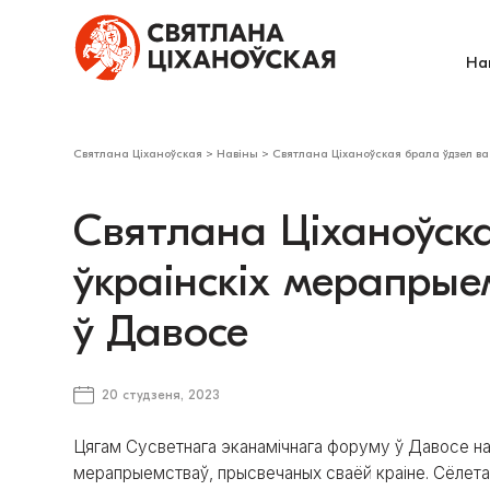
На
Святлана Ціханоўская
>
Навіны
>
Святлана Ціханоўская брала ўдзел ва
Святлана Ціханоўска
ўкраінскіх мерапры
ў Давосе
20 студзеня, 2023
Цягам Сусветнага эканамічнага форуму ў Давосе на
мерапрыемстваў, прысвечаных сваёй краіне. Сёлета