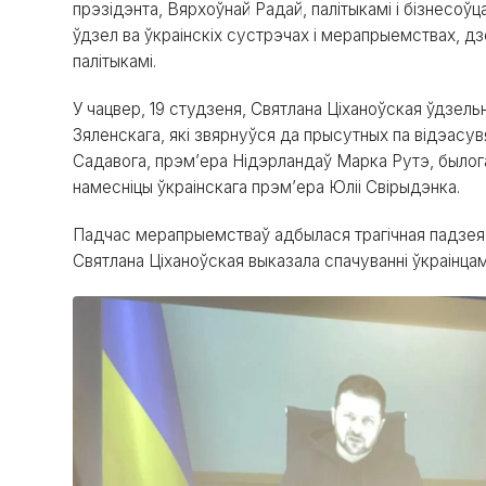
прэзідэнта, Вярхоўнай Радай, палітыкамі і бізнесоўц
ўдзел ва ўкраінскіх сустрэчах і мерапрыемствах, д
палітыкамі.
У чацвер, 19 студзеня, Святлана Ціханоўская ўдзель
Зяленскага, які звярнуўся да прысутных па відэасув
Садавога, прэм’ера Нідэрландаў Марка Рутэ, былог
намесніцы ўкраінскага прэм’ера Юліі Свірыдэнка.
Падчас мерапрыемстваў адбылася трагічная падзея 
Святлана Ціханоўская выказала спачуванні ўкраінцам