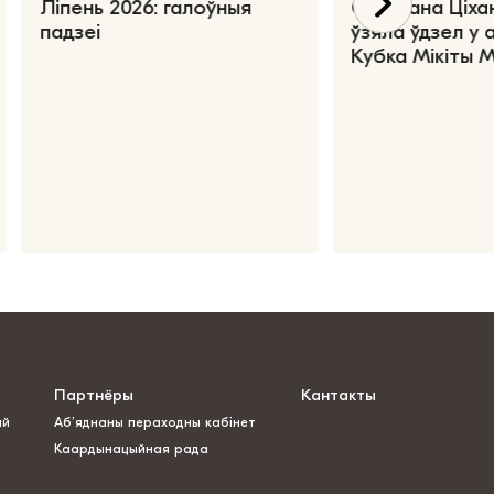
Ліпень 2026: галоўныя
Святлана Ціха
падзеі
ўзяла ўдзел у 
Кубка Мікіты 
Партнёры
Кантакты
ай
Аб’яднаны пераходны кабінет
Каардынацыйная рада