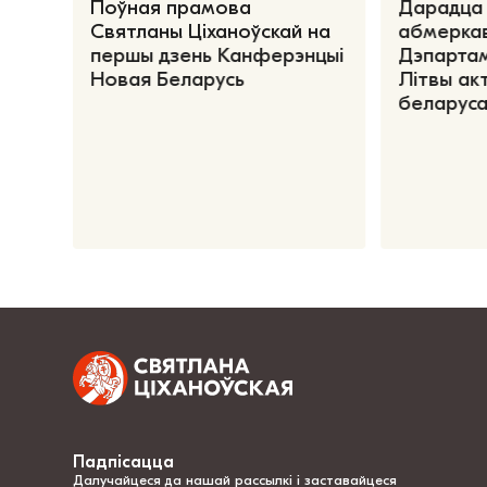
Поўная прамова
Дарадца 
Святланы Ціханоўскай на
абмеркав
першы дзень Канферэнцыі
Дэпартам
Новая Беларусь
Літвы ак
беларуса
Падпісацца
Далучайцеся да нашай рассылкі і заставайцеся