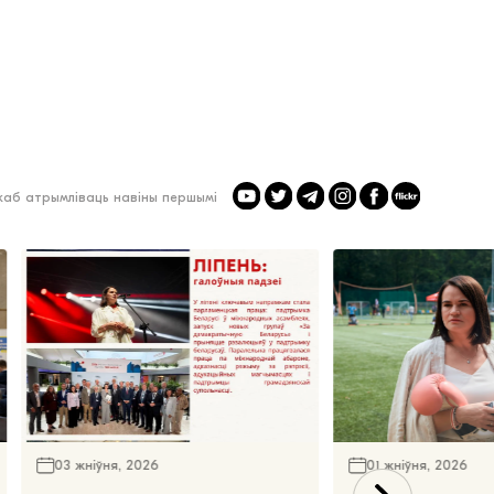
 каб атрымліваць навіны першымі
03 жніўня, 2026
01 жніўня, 2026