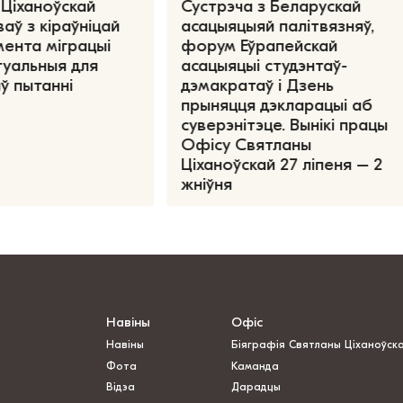
Ціханоўскай
Сустрэча з Беларускай
аў з кіраўніцай
асацыяцыяй палітвязняў,
ента міграцыі
форум Еўрапейскай
туальныя для
асацыяцыі студэнтаў-
ў пытанні
дэмакратаў і Дзень
прыняцця дэкларацыі аб
суверэнітэце. Вынікі працы
Офісу Святланы
Ціханоўскай 27 ліпеня – 2
жніўня
Навіны
Офіс
Навіны
Біяграфія Святланы Ціханоўск
Фота
Каманда
Відэа
Дарадцы