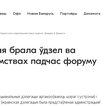
віны
Офіс
Новая Беларусь
Партнёры
Дапамога
 ўкраінскіх мерапрыемствах падчас форуму ў Давосе
я брала ўдзел ва
емствах падчас форуму
цыянальныя дэлегацыі арганізоўваюць шэраг сустрэчаў і
 ўкраінская дэлегацыя была прадстаўленая адміністрацыяй