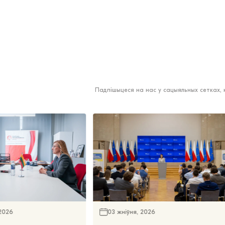
Падпішыцеся на нас у сацыяльных сетках,
 2026
03 жніўня, 2026