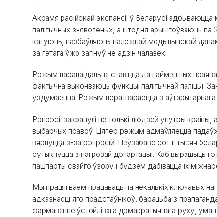
Акрамя расійскай экспансіі ў Беларусі адбываюцца 
палітычных зняволеных, а штодня арыштоўваюць па 2
катуюць, пазбаўляюць належнай медыцынскай дапамог
за гэтага ўжо загінуў не адзін чалавек.
Рэжым паранаідальна ставіцца да найменшых праява
фактычна выконваюць функцыі палітычнай паліцыі. Зак
уздумаецца. Рэжым ператвараецца з аўтарытарнага ў
Рэпрэсіі закранулі не толькі людзей унутры краіны, а
выбарчых правоў. Цяпер рэжым адмаўляецца падаўж
вярнуцца з-за рэпрэсій. Неўзабаве сотні тысяч бел
сутыкнуцца з пагрозай дэпартацыі. Каб вырашыць г
пашпарты свайго ўзору і будзем дабівацца іх міжнар
Мы працягваем працаваць па некалькіх ключавых на
адказнасці яго прадстаўнікоў, барацьба з прапаганд
фармаванне ўстойлівага дэмакратычнага руху, умац