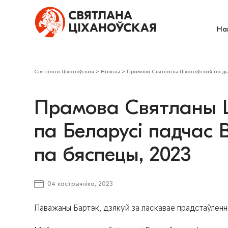
На
Святлана Ціханоўская
>
Навіны
>
Прамова Святланы Ціханоўскай на дыс
Прамова Святланы Ці
па Беларусі падчас
па бяспецы, 2023
04 кастрычніка, 2023
Паважаны Бартэк, дзякуй за ласкавае прадстаўленне