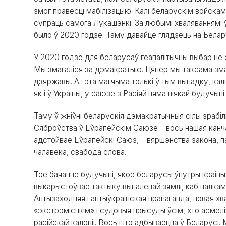
змог правесці мабілізацыю. Калі беларускім войскам
супраць самога Лукашэнкі. За любымі хваляваннямі ў 
было ў 2020 годзе. Таму давайце глядзець на Белару
У 2020 годзе для беларусаў геапалітычны выбар не с
Мы змагаліся за дэмакратыю. Цяпер мы таксама зма
дзяржавы. А гэта магчыма толькі ў тым выпадку, кал
як і ў Украіны, у саюзе з Расіяй няма ніякай будучыні
Таму ў жніўні беларускія дэмакратычныя сілы зрабі
Сяброўства ў Еўрапейскім Саюзе – вось нашая канча
адстойвае Еўрапейскі Саюз, – вяршэнства закона, па
чалавека, свабода слова.
Тое бачанне будучыні, якое беларусы ўнутры краіны
выкарыстоўвае тактыку выпаленай зямлі, каб цалкам 
Антызаходняя і антыўкраінская прапаганда, новая хв
«экстрэмісцкім» і судовыя прысуды ўсім, хто асмел
расійскай калоніі. Вось што адбываецца ў Беларусі. 