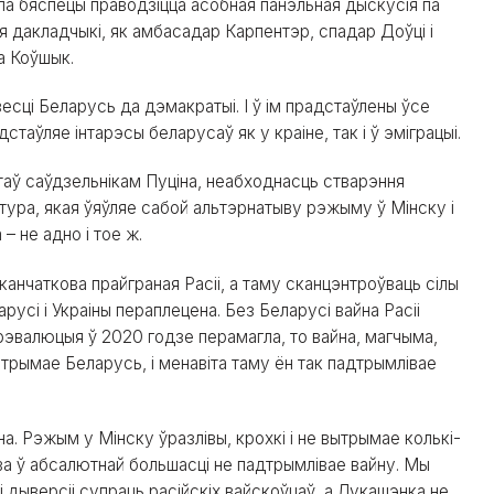
а бяспецы праводзіцца асобная панэльная дыскусія па
ыя дакладчыкі, як амбасадар Карпентэр, спадар Доўці і
а Коўшык.
есці Беларусь да дэмакратыі. І ў ім прадстаўлены ўсе
таўляе інтарэсы беларусаў як у краіне, так і ў эміграцыі.
таў саўдзельнікам Пуціна, неабходнасць стварэння
ктура, якая ўяўляе сабой альтэрнатыву рэжыму ў Мінску і
– не адно і тое ж.
анчаткова прайграная Расіі, а таму сканцэнтроўваць сілы
арусі і Украіны пераплецена. Без Беларусі вайна Расіі
 рэвалюцыя ў 2020 годзе перамагла, то вайна, магчыма,
на трымае Беларусь, і менавіта таму ён так падтрымлівае
на. Рэжым у Мінску ўразлівы, крохкі і не вытрымае колькі-
ва ў абсалютнай большасці не падтрымлівае вайну. Мы
лі дыверсіі супраць расійскіх вайскоўцаў, а Лукашэнка не