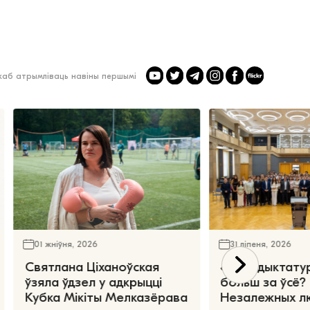
 каб атрымліваць навіны першымі
01 жніўня, 2026
31 ліпеня, 2026
Святлана Ціханоўская
«Чаго дыктату
ўзяла ўдзел у адкрыцці
больш за ўсё?
Кубка Мікіты Мелказёрава
Незалежных л