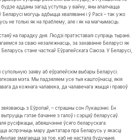
 будзе адданы загад уступіць у вайну, яны апалчацца
Беларусі могуць адбыцца хваляванні і ў Расіі – так ужо
сь не толькі як на праблему, але і як на магчымасць.
таяў на парадку дня. Людзі пратэставалі супраць тыраніі.
гаемся за сваю незалежнасць, за захаванне Беларусі як
і Беларусь стане часткай Еўрапейскага Саюза. У Беларусі,
.
лі супольную заяву аб еўрапейскім выбары Беларусі.
тковая мэта. Мы падзяляем усе тыя каштоўнасці, якія
вага да кожнага чалавека, да чалавечага жыцця і правоў
 звязваюць з Еўропай, – страшны сон Лукашэнкі. Ён
вытруціць гэтае бачанне з галоў і сэрцаў беларусаў.
аля русіфікацыі, абвяшчэнне ўсяго беларускага
іцца аспрэчыць мару дыктатара пра Беларусь у якасці
Мінулае змагаецца за тое, каб не настала будучыня.