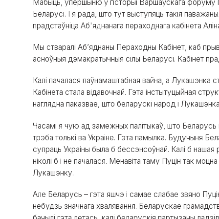
Мабыць, упершыню ў гісторыі Варшаўскага форуму п
Беларусі. І я рада, што тут выступяць такія паважан
прадстаўніца Аб'яднанага пераходнага кабінета Алін
Мы стваралі Абʼяднаны Пераходны Кабінет, каб прыв
асноўныя дэмакратычныя сілы Беларусі. Кабінет прадс
Калі пачалася паўнамаштабная вайна, а Лукашэнка с
Кабінета стала відавочнай. Гэта інстытуцыйная стру
наглядна паказвае, што беларускі народ і Лукашэнка 
Часамі я чую ад замежных палітыкаў, што Беларусь к
трэба толькі ва Украіне. Гэта памылка. Будучыня Бел
супраць Украіны была б бессэнсоўнай. Калі б нашая
ніколі б і не пачалася. Менавіта таму Пуцін так моц
Лукашэнку.
Але Беларусь – гэта яшчэ і самае слабае звяно Пуці
небудзь значнага хвалявання. Беларускае грамадст
бачылі гэта летась, калі беларускія партызаны ладзі