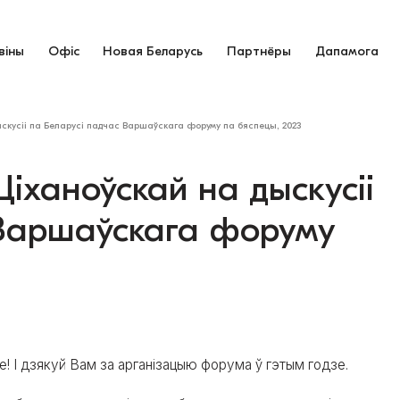
віны
Офіс
Новая Беларусь
Партнёры
Дапамога
кусіі па Беларусі падчас Варшаўскага форуму па бяспецы, 2023
ханоўскай на дыскусіі
 Варшаўскага форуму
! І дзякуй Вам за арганізацыю форума ў гэтым годзе.