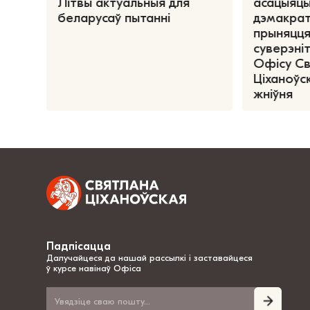
Літвы актуальныя для
асацыяцы
беларусаў пытанні
дэмакрат
прыняцця
суверэніт
Офісу С
Ціханоўск
жніўня
Падпісацца
Далучайцеся да нашай рассылкі і заставайцеся
ў курсе навінаў Офіса