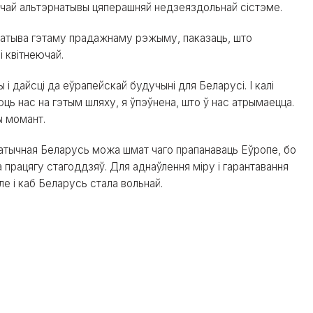
чай альтэрнатывы цяперашняй недзеяздольнай сістэме.
натыва гэтаму прадажнаму рэжыму, паказаць, што
 квітнеючай.
 і дайсці да еўрапейскай будучыні для Беларусі. І калі
ь нас на гэтым шляху, я ўпэўнена, што ў нас атрымаецца.
ы момант.
кратычная Беларусь можа шмат чаго прапанаваць Еўропе, бо
 працягу стагоддзяў. Для аднаўлення міру і гарантавання
ле і каб Беларусь стала вольнай.