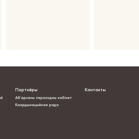
Партнёры
Кантакты
ай
Аб’яднаны пераходны кабінет
Каардынацыйная рада