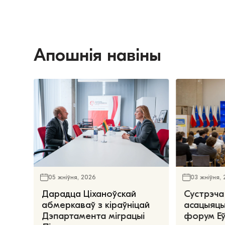
Апошнія навіны
05 жніўня, 2026
03 жніўня,
Дарадца Ціханоўскай
Сустрэча
абмеркаваў з кіраўніцай
асацыяцы
Дэпартамента міграцыі
форум Е