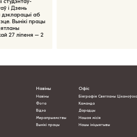
і студэнтаў-
аў і Дзень
 дэкларацыі аб
эце. Вынікі працы
вятланы
ай 27 ліпеня – 2
Навіны
Офіс
Навіны
Біяграфія Святланы Ціханоўск
Фота
Каманда
Відэа
Дарадцы
Мерапрыемствы
Нашая місія
Вынікі працы
Нашы ініцыятывы