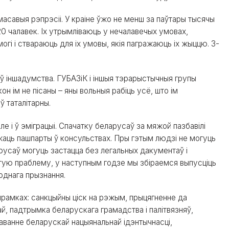
масавыя рэпрэсіі. У краіне ўжо не менш за паўтары тысячы
0 чалавек. Іх утрымліваюць у нечалавечых умовах,
і і ствараюць для іх умовы, якія пагражаюць іх жыццю. З-
ў іншадумства. ГУБАЗіК і іншыя тэрарыстычныя групы
он ім не пісаны – яны вольныя рабіць усё, што ім
 таталітарны.
ле і ў эміграцыі. Спачатку беларусаў за мяжой пазбавілі
аць пашпарты ў консульствах. Пры гэтым людзі не могуць
арусаў могуць застацца без легальных дакументаў і
этую праблему, у наступным годзе мы збіраемся выпусціць
однага прызнання.
прамках: санкцыйны ціск на рэжым, прыцягненне да
ай, падтрымка беларускага грамадства і палітвязняў,
аванне беларускай нацыянальнай ідэнтычнасці,