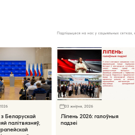
Падпішыцеся на нас у сацыяльных сетках,
 2026
03 жніўня, 2026
 з Беларускай
Ліпень 2026: галоўныя
яй палітвязняў,
падзеі
ўрапейскай