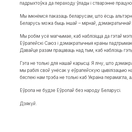
падрыхтоўка да пераходу ўлады і стварэнне працую
Мы імкнёмся паказаць беларусам, што ёсць альтэр
Беларусь можа быць іншай – мірнай, дэмакратычнай і
Мы робім усё магчымае, каб наблізіцца да гэтай мэты
Еўрапейскі Саюз і дэмакратычныя краіны падтрымаюц
Давайце разам працаваць над тым, каб наблізіць гэт
Гэта не толькі для нашай карысці. Я лічу, што дэма
мы рабілі свой унёсак у еўрапейскую цывілізацыю на
бяспекі нам трэба не толькі каб Украіна перамагла, а
Еўропа не будзе Еўропай без народу Беларусі.
Дзякуй.