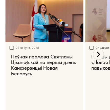
08 жніўня, 2026
07 жніўня
Поўная прамова Святланы
Першы 
Ціханоўскай на першы дзень
«Новая 
Канферэнцыі Новая
падыход
Беларусь