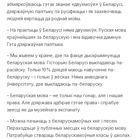
абмяркоўваюць гэтак званае «двухмоўе» ў Беларусі,
дзяржаўную палітыку па русіфікацыі і як заахвочваць
людзей вяртацца да роднай мовы.
– На практыцы ў Беларусі няма двухмоўя. Руская мова
«раўнейшая» за беларускую і яна відавочна дамінуе.
Гэта дзяржаўная палітыка.
– Мы жывем у краіне, дзе па факце дыскрымінуецца
беларуская мова. Гісторыю Беларусі выкладаюць па-
расійску. Толькі 10% дзяцей маюць навучэнне па-
беларуску – і толькі ў вёсках. Няма аніводнага
ўніверсітэту, дзе выкладаюць па-беларуску.
– Беларуская мова – не толькі наш гонар, але і нашае
права. Але дзяржава адбірае гэтае права і спрабуе
звесці яе да музейнага экспанату.
– Можна пачынаць з беларускамоўных кніг і песен.
Пераходзьце ў публічных месцах на беларускую мову.
Патрабуйце ствараць беларускамоўныя класы ў школах.