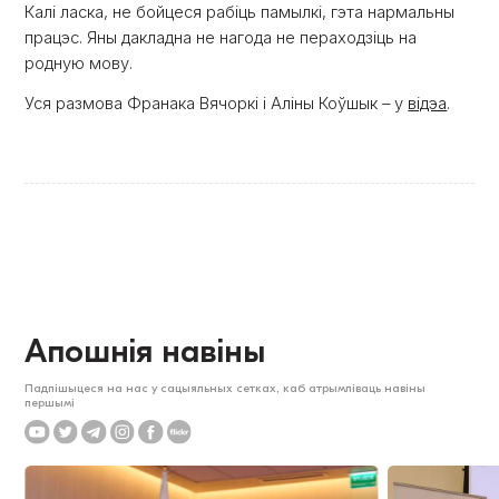
Калі ласка, не бойцеся рабіць памылкі, гэта нармальны
працэс. Яны дакладна не нагода не пераходзіць на
родную мову.
Уся размова Франака Вячоркі і Аліны Коўшык – у
відэа
.
Апошнія навіны
Падпішыцеся на нас у сацыяльных сетках, каб атрымліваць навіны
першымі