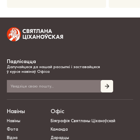
Падпісацца
Далучайцеся да нашай рассылкі і заставайцеся
ў курсе навінаў Офіса
Навіны
Офіс
Навіны
Біяграфія Святланы Ціханоўскай
Фота
Каманда
Відэа
Дарадцы