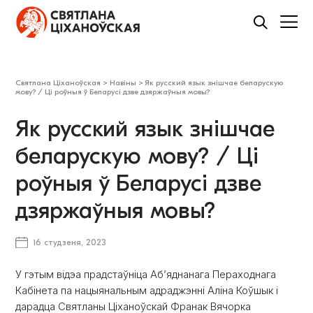
Святлана Ціханоўская
>
Навіны
>
Як русский язык знішчае беларускую
мову? / Ці роўныя ў Беларусі дзве дзяржаўныя мовы?
Як русский язык знішчае
беларускую мову? / Ці
роўныя ў Беларусі дзве
дзяржаўныя мовы?
16 студзеня, 2023
У гэтым відэа прадстаўніца Аб’яднанага Пераходнага
Кабінета па нацыянальным адраджэнні Аліна Коўшык і
дарадца Святланы Ціханоўскай Франак Вячорка