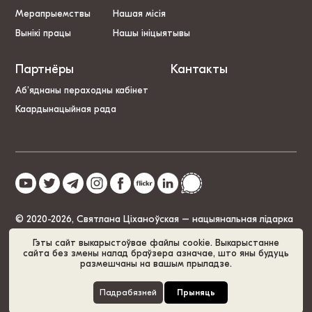
Мерапрыемствы
Нашая місія
Вынікі працы
Нашы ініцыятывы
Партнёры
Кантакты
Аб’яднаны пераходны кабінет
Каардынацыйная рада
© 2020-2026, Святлана Ціханоўская – нацыянальная лідарка
Беларусі
Гэты сайт выкарыстоўвае файлы cookie. Выкарыстанне
сайта без змены налад браўзера азначае, што яны будуць
размешчаны на вашым прыладзе.
Палітыка cookie
GDPR
Карта сайта
Падрабязней
Прыняць