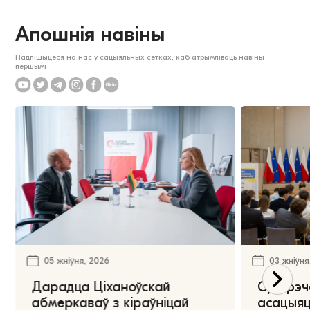
Апошнія навіны
Падпішыцеся на нас у сацыяльных сетках, каб атрымліваць навіны
першымі
05 жніўня, 2026
03 жніўня
Дарадца Ціханоўскай
Сустрэч
абмеркаваў з кіраўніцай
асацыяц