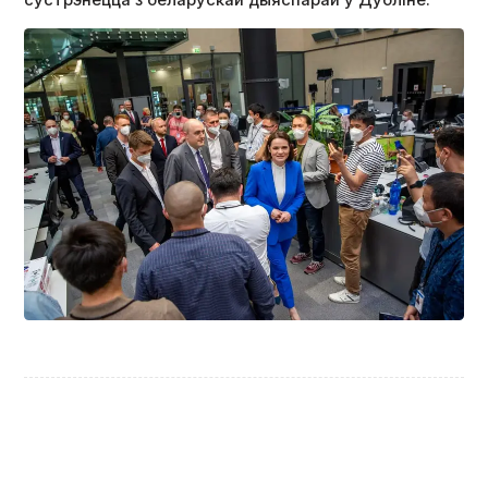
сустрэнецца з беларускай дыяспарай у Дубліне.