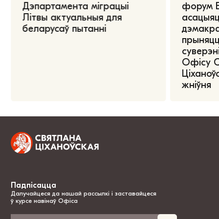
Дэпартамента міграцыі
форум Е
Літвы актуальныя для
асацыяц
беларусаў пытанні
дэмакра
прыняцц
суверэні
Офісу 
Ціханоўс
жніўня
Падпісацца
Далучайцеся да нашай рассылкі і заставайцеся
ў курсе навінаў Офіса