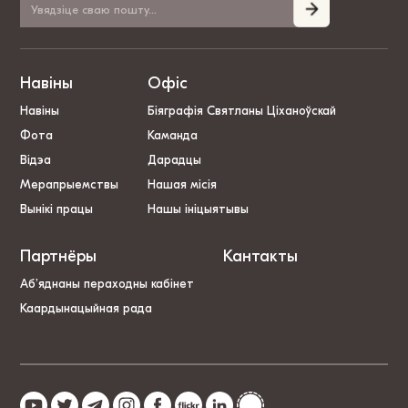
Навіны
Офіс
Навіны
Біяграфія Святланы Ціханоўскай
Фота
Каманда
Відэа
Дарадцы
Мерапрыемствы
Нашая місія
Вынікі працы
Нашы ініцыятывы
Партнёры
Кантакты
Аб’яднаны пераходны кабінет
Каардынацыйная рада