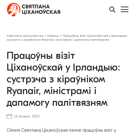
Святлана Ціханоўская
>
Навіны
>
Працоўны візіт Ціханоўскай у Ірландыю:
сустрэча з кіраўніком Ryanair, міністрамі і дапамогу палітвязням
Працоўны візіт
Ціханоўскай у Ірландыю:
сустрэча з кіраўніком
Ryanair, міністрамі і
дапамогу палітвязням
13 ліпеня, 2021
Сёння Святлана Ціханоўская пачне працоўны візіт у