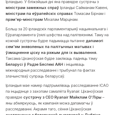
Ірландыю. У бліжэйшыя дні яна правядзе сустрэчы з
міністрам замежных спраў
Ірландыі Сайманам Кавені,
міністрам па еўрапейскіх справах
Томасам Бірнам і
прэм'ер-міністрам
Міхалам Марцінам.
Больш за 20 ірландскіх парламентарыяў нацыянальнага і
Еўрапарламента ўзялі шэфства над палітвязнямі. Таму на
кожнай сустрэчы будзе падымацца пытанне
дапамогі
сем'ям зняволеных па палітычных матывах і
ўзмацненне ціску на рэжым для іх вызвалення.
Таксама Ціханоўская будзе заклікаць падняць тэму
Беларусі ў Радзе Бяспекі ААН
і ініцыяваць
міжнародныя расследаванні і трыбунал па фактах
злачынстваў супраць беларусаў.
Ірландыя мае намер падтрымліваць расследаванне ICAO
па інцыдэнце з захопам самалёта Ryanair. Ціханоўская
правядзе
сустрэчу з CEO Ryanair Майклам О'Ліры
–
яны абмяркуюць, як кампанія можа дапамагчы ў
расследаванні. Акрамя таго, сёння Ціханоўская