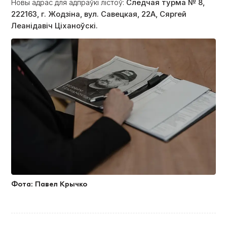
Новы адрас для адпраўкі лістоў:
Следчая турма № 8,
222163, г. Жодзіна, вул. Савецкая, 22А, Сяргей
Леанідавіч Ціханоўскі.
Фота: Павел Крычко