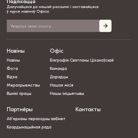
Падпісацца
Далучайцеся да нашай рассылкі і заставайцеся
ў курсе навінаў Офіса
Навіны
Офіс
Навіны
Біяграфія Святланы Ціханоўскай
Фота
Каманда
Відэа
Дарадцы
Мерапрыемствы
Нашая місія
Вынікі працы
Нашы ініцыятывы
Партнёры
Кантакты
Аб’яднаны пераходны кабінет
Каардынацыйная рада