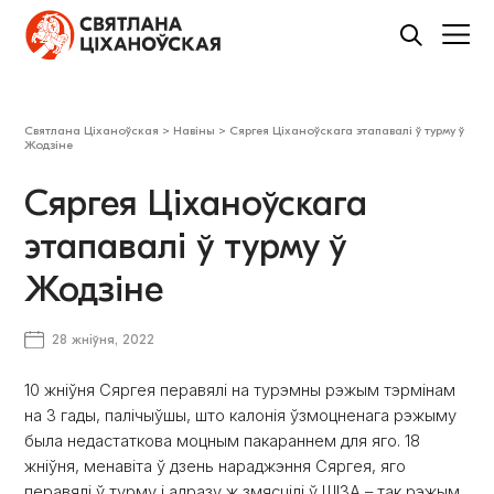
Святлана Ціханоўская
>
Навіны
>
Сяргея Ціханоўскага этапавалі ў турму ў
Жодзіне
Сяргея Ціханоўскага
этапавалі ў турму ў
Жодзіне
28 жніўня, 2022
10 жніўня Сяргея перавялі на турэмны рэжым тэрмінам
на 3 гады, палічыўшы, што калонія ўзмоцненага рэжыму
была недастаткова моцным пакараннем для яго. 18
жніўня, менавіта ў дзень нараджэння Сяргея, яго
перавялі ў турму і адразу ж змясцілі ў ШІЗА – так рэжым