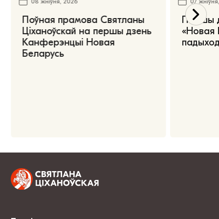
08 жніўня, 2026
07 жніўня
Поўная прамова Святланы
Першы 
Ціханоўскай на першы дзень
«Новая 
Канферэнцыі Новая
падыход
Беларусь