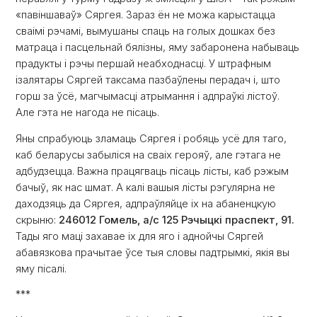
«павіншаваў» Сяргея. Зараз ён не можа карыстацца
сваімі рэчамі, вымушаны спаць на голых дошках без
матраца і пасцельнай бялізны, яму забаронена набываць
прадукты і рэчы першай неабходнасці. У штрафным
ізалятары Сяргей таксама пазбаўлены перадач і, што
горш за ўсё, магчымасці атрымання і адпраўкі лістоў.
Але гэта не нагода не пісаць.
Яны спрабуюць зламаць Сяргея і робяць усё для таго,
каб беларусы забыліся на сваіх герояў, але гэтага не
адбудзецца. Важна працягваць пісаць лісты, каб рэжым
бачыў, як нас шмат. А калі вашыя лісты рэгулярна не
даходзяць да Сяргея, адпраўляйце іх на абаненцкую
скрыню:
246012 Гомель, а/с 125 Рэчыцкі праспект, 91.
Тады яго маці захавае іх для яго і аднойчы Сяргей
абавязкова прачытае ўсе тыя словы падтрымкі, якія вы
яму пісалі.
***