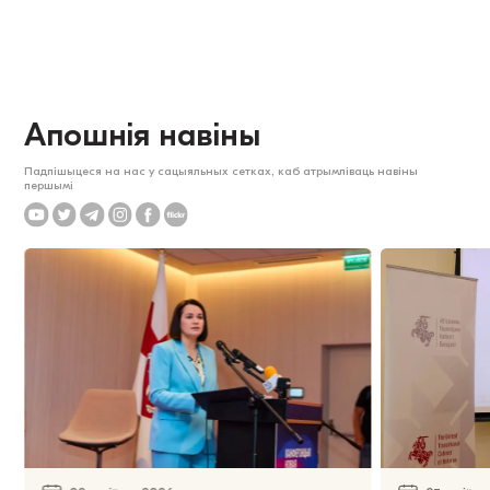
Апошнія навіны
Падпішыцеся на нас у сацыяльных сетках, каб атрымліваць навіны
першымі