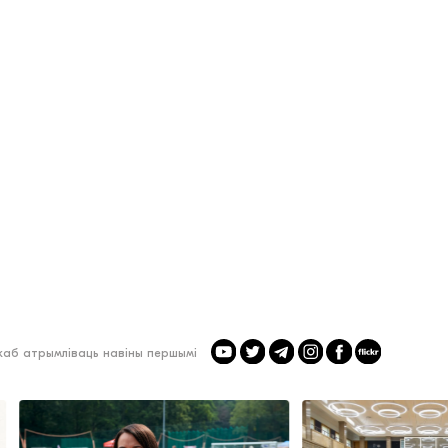
 каб атрымліваць навіны першымі