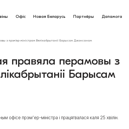
віны
Офіс
Новая Беларусь
Партнёры
Дапамога
овы з прэм’ер-міністрам Вялікабрытаніі Барысам Джонсанам
ая правяла перамовы з
ялікабрытаніі Барысам
 офісе прэм'ер-міністра і працягвалася каля 25 хвілін.