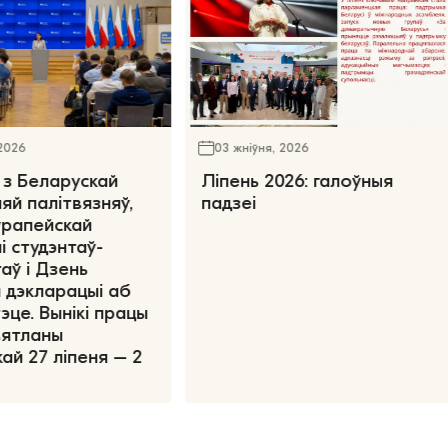
 2026
03 жніўня, 2026
 з Беларускай
Ліпень 2026: галоўныя
яй палітвязняў,
падзеі
ўрапейскай
і студэнтаў-
аў і Дзень
 дэкларацыі аб
эце. Вынікі працы
вятланы
ай 27 ліпеня – 2