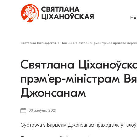
На
Святлана Ціханоўская
>
Навіны
>
Святлана Ціханоўская правяла перам
Святлана Ціханоўск
прэм’ер-міністрам В
Джонсанам
03 жніўня, 2021
Сустрэча з Барысам Джонсанам праходзіла ў галоўным