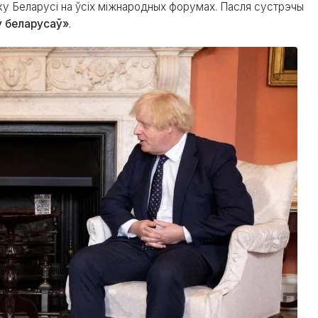
у Беларусі на ўсіх міжнародных форумах. Пасля сустрэчы
у беларусаў»
.