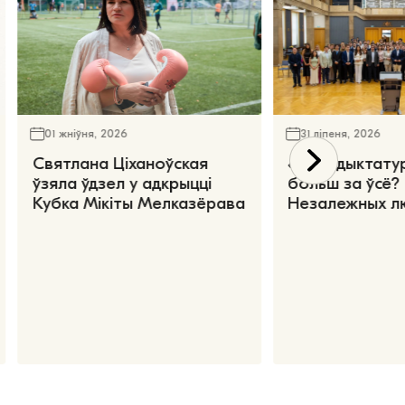
01 жніўня, 2026
31 ліпеня, 2026
Святлана Ціханоўская
«Чаго дыктату
ўзяла ўдзел у адкрыцці
больш за ўсё?
Кубка Мікіты Мелказёрава
Незалежных л