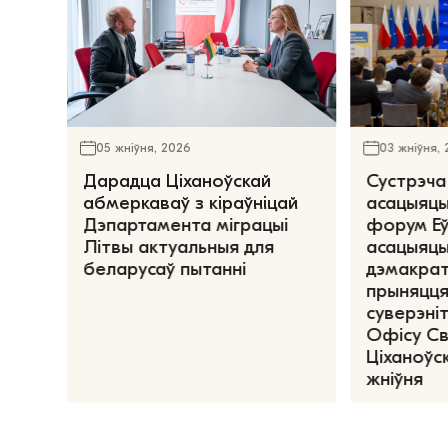
05 жніўня, 2026
03 жніўня,
Дарадца Ціханоўскай
Сустрэча
абмеркаваў з кіраўніцай
асацыяцы
Дэпартамента міграцыі
форум Е
Літвы актуальныя для
асацыяцы
беларусаў пытанні
дэмакрат
прыняцця
суверэніт
Офісу С
Ціханоўск
жніўня