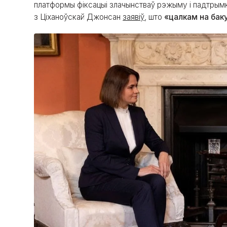
платформы фіксацыі злачынстваў рэжыму і падтрымк
з Ціханоўскай Джонсан
заявіў
, што
«цалкам на бак