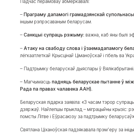
Падчас перамоваў абмеркавалі:
–
Праграму дапамогі грамадзянскай супольнась
іншым рэпрэсаваным беларусам.
–
Санкцыі супраць рэжыму:
важна, каб яны былі э
–
Атаку на свабоду слова і ўзаемадапамогу бел
лёгкаатлеткай Крысцінай Ціманоўскай і гібель ва Укр
– Падтрымку беларускай дыяспары ў Вялікабрытаніі
– Магчымасць
падняць беларускае пытанне ў між
Рада па правах чалавека ААН).
Беларуская лідарка заявіла: «З часам тэрор супрац
дзяржаў. Найлепшы прыклад – міграцыйны крызіс: р
помсты Літве і Еўрасаюзу за падтрымку беларусаў»
Святлана Ціханоўская падзякавала прэм'еру за іні