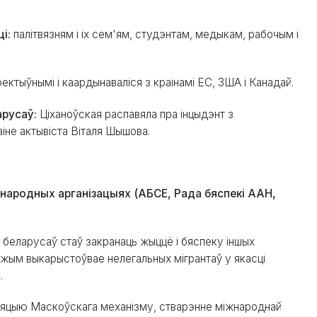
ці:
палітвязням і іх сем'ям, студэнтам, медыкам, рабочым і
фектыўнымі і каардынаваліся з краінамі ЕС, ЗША і Канадай.
арусаў:
Ціханоўская распавяла пра інцыдэнт з
аіне актывіста Віталя Шышова.
.
народных арганізацыях (АБСЕ, Рада бяспекі ААН,
ь беларусаў стаў закранаць жыццё і бяспеку іншых
эжым выкарыстоўвае нелегальных мігрантаў у якасці
.
цыяцыю Маскоўскага механізму, стварэнне міжнароднай