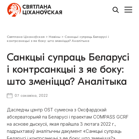
Святлана Ціханоўская
>
Навіны
>
Санкцыі супраць Беларусі і
контрсанкцыі з яе боку: што зменіцца? Аналітыка
Санкцыі супраць Беларусі
і контрсанкцыі з яе боку:
што зменіцца? Аналітыка
07 сакавіка, 2022
Даследчы цэнтр OST сумесна з Оксфардскай
абсерваторыяй па Беларусі і праектам COMPASS GCRF
на аснове дыскусіі, якая прайшла 3 лютага 2022 г.,
падрыхтаваў аналітычны дакумент «Санкцыі супраць
Беларусі і контрсанкцыі з яе боку: што зменіцца?».