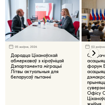
05 жніўня, 2026
03 жніўня
Дарадца Ціханоўскай
Сустрэч
абмеркаваў з кіраўніцай
асацыяц
Дэпартамента міграцыі
форум Е
Літвы актуальныя для
асацыяц
беларусаў пытанні
дэмакра
прыняцц
суверэні
Офісу 
Ціханоўс
жніўня