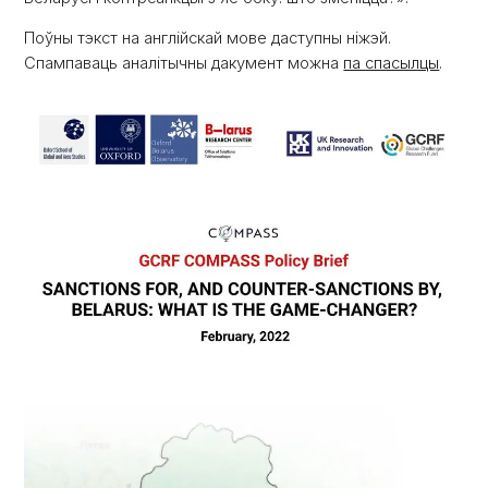
Поўны тэкст на англійскай мове даступны ніжэй.
Спампаваць аналітычны дакумент можна
па спасылцы
.