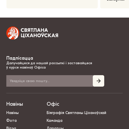
Падпісацца
Далучайцеся да нашай рассылкі і заставайцеся
ў курсе навінаў Офіса
Навіны
Офіс
Навіны
Біяграфія Святланы Ціханоўскай
Фота
Каманда
Відэа
Дарадцы