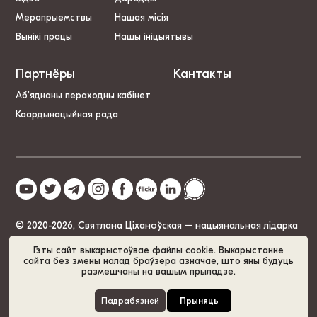
Мерапрыемствы
Нашая місія
Вынікі працы
Нашы ініцыятывы
Партнёры
Кантакты
Аб’яднаны пераходны кабінет
Каардынацыйная рада
© 2020-2026, Святлана Ціханоўская – нацыянальная лідарка
Беларусі
Гэты сайт выкарыстоўвае файлы cookie. Выкарыстанне
сайта без змены налад браўзера азначае, што яны будуць
размешчаны на вашым прыладзе.
Палітыка cookie
GDPR
Карта сайта
Падрабязней
Прыняць