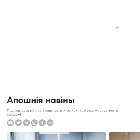
Апошнія навіны
Падпішыцеся на нас у сацыяльных сетках, каб атрымліваць навіны
першымі