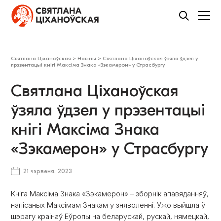
Святлана Ціханоўская
>
Навіны
>
Святлана Ціханоўская ўзяла ўдзел у
прэзентацыі кнігі Максіма Знака «Зэкамерон» у Страсбургу
Святлана Ціханоўская
ўзяла ўдзел у прэзентацыі
кнігі Максіма Знака
«Зэкамерон» у Страсбургу
21 чэрвеня, 2023
Кніга Максіма Знака «Зэкамерон» – зборнік апавяданняў,
напісаных Максімам Знакам у зняволенні. Ужо выйшла ў
шэрагу краінаў Еўропы на беларускай, рускай, нямецкай,