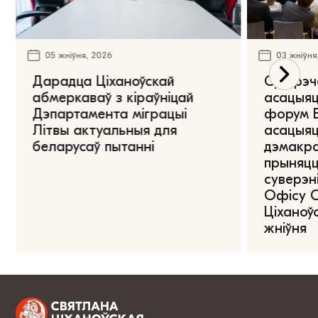
05 жніўня, 2026
03 жніўня
Дарадца Ціханоўскай
Сустрэч
абмеркаваў з кіраўніцай
асацыяц
Дэпартамента міграцыі
форум Е
Літвы актуальныя для
асацыяц
беларусаў пытанні
дэмакра
прыняцц
суверэні
Офісу 
Ціханоўс
жніўня