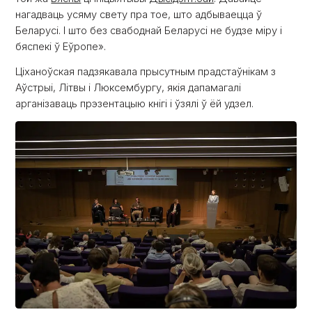
нагадваць усяму свету пра тое, што адбываецца ў
Беларусі. І што без свабоднай Беларусі не будзе міру і
бяспекі ў Еўропе».
Ціханоўская падзякавала прысутным прадстаўнікам з
Аўстрыі, Літвы і Люксембургу, якія дапамагалі
арганізаваць прэзентацыю кнігі і ўзялі ў ёй удзел.