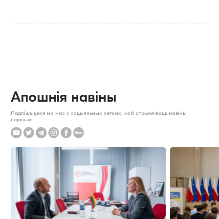
Апошнія навіны
Падпішыцеся на нас у сацыяльных сетках, каб атрымліваць навіны
першымі