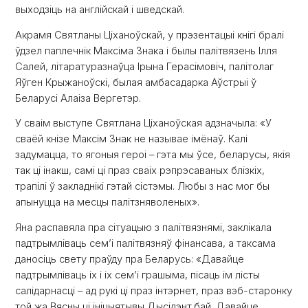
выходзіць на англійскай і шведскай.
Акрамя Святланы Ціханоўскай, у прэзентацыі кнігі бралі
ўдзел паплечнік Максіма Знака і былы палітвязень Ілля
Салей, літаратуразнаўца Ірына Герасімовіч, палітолаг
Яўген Крыжаноўскі, былая амбасадарка Аўстрыі ў
Беларусі Алаіза Вергетэр.
У сваім выступе Святлана Ціханоўская адзначыла: «У
сваёй кнізе Максім Знак не называе імёнаў. Калі
задумацца, то ягоныя героі – гэта мы ўсе, беларусы, якія
так ці інакш, самі ці праз сваіх рэпрэсаваных блізкіх,
трапілі ў закладнікі гэтай сістэмы. Любы з нас мог бы
апынуцца на месцы палітзняволеных».
Яна распавяла пра сітуацыю з палітвязнямі, заклікала
падтрымліваць сем’і палітвязняў фінансава, а таксама
даносіць свету праўду пра Беларусь: «Давайце
падтрымліваць іх і іх сем’і грашыма, пісаць ім лісты
салідарнасці – ад рукі ці праз інтэрнет, праз вэб-старонку
той жа
Вясны
ці ініцыятывы
Дысідэнт.бай
. Давайце