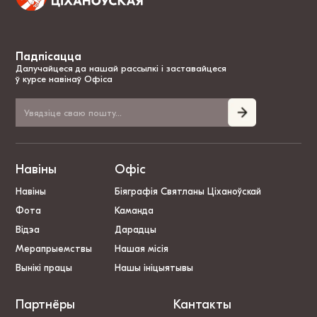
Падпісацца
Далучайцеся да нашай рассылкі і заставайцеся
ў курсе навінаў Офіса
Навіны
Офіс
Навіны
Біяграфія Святланы Ціханоўскай
Фота
Каманда
Відэа
Дарадцы
Мерапрыемствы
Нашая місія
Вынікі працы
Нашы ініцыятывы
Партнёры
Кантакты