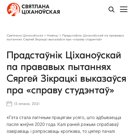
Святлана Ціханоўская
>
Навіны
>
Прадстаўнік Ціханоўскай па прававых
пытаннях Сяргей Зікрацкі выказаўся пра «справу студэнтаў»
Прадстаўнік Ціханоўскай
па прававых пытаннях
Сяргей Зікрацкі выказаўся
пра «справу студэнтаў»
13 ліпеня, 2021
«Гэта стала лагічным працягам усяго, што адбываецца
пасля жніўня 2020 года. Калі раней рэжым спрабаваў
лавіраваць і рэпрэсаваць кропкава, то цяпер пачалі