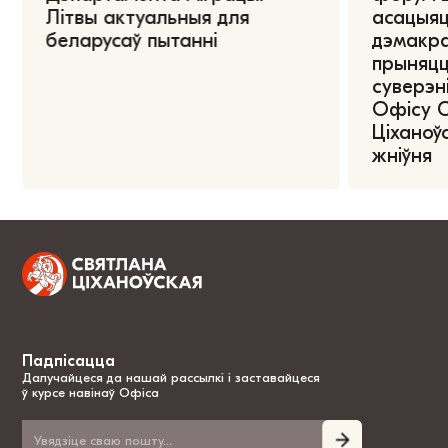
Літвы актуальныя для
асацыяц
беларусаў пытанні
дэмакра
прыняцц
суверэні
Офісу 
Ціханоўс
жніўня
Падпісацца
Далучайцеся да нашай рассылкі і заставайцеся
ў курсе навінаў Офіса