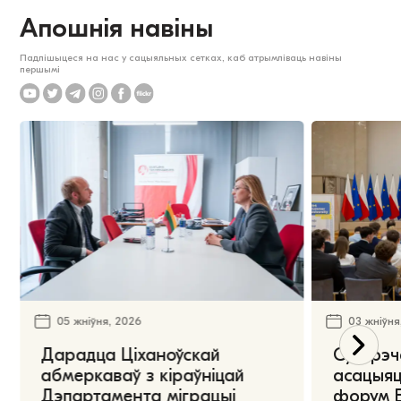
Апошнія навіны
Падпішыцеся на нас у сацыяльных сетках, каб атрымліваць навіны
першымі
05 жніўня, 2026
03 жніўня
Дарадца Ціханоўскай
Сустрэч
абмеркаваў з кіраўніцай
асацыяц
Дэпартамента міграцыі
форум Е