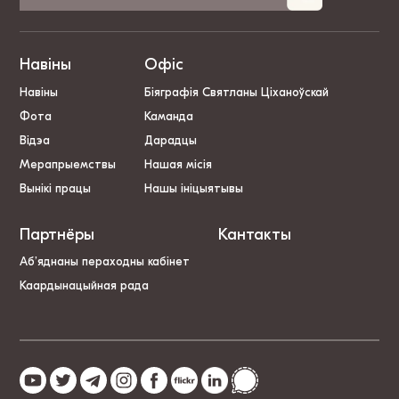
Навіны
Офіс
Навіны
Біяграфія Святланы Ціханоўскай
Фота
Каманда
Відэа
Дарадцы
Мерапрыемствы
Нашая місія
Вынікі працы
Нашы ініцыятывы
Партнёры
Кантакты
Аб’яднаны пераходны кабінет
Каардынацыйная рада