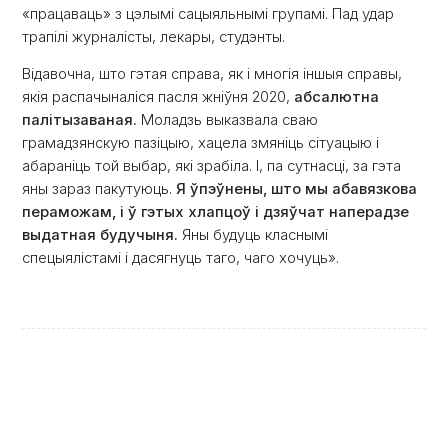
«працаваць» з цэлымі сацыяльнымі групамі. Пад удар
трапілі журналісты, лекары, студэнты.
Відавочна, што гэтая справа, як і многія іншыя справы,
якія распачыналіся пасля жніўня 2020,
абсалютна
палітызаваная.
Моладзь выказвала сваю
грамадзянскую пазіцыю, хацела змяніць сітуацыю і
абараніць той выбар, які зрабіла. І, па сутнасці, за гэта
яны зараз пакутуюць.
Я ўпэўнены, што мы абавязкова
пераможам, і ў гэтых хлапцоў і дзяўчат наперадзе
выдатная будучыня.
Яны будуць класнымі
спецыялістамі і дасягнуць таго, чаго хочуць».