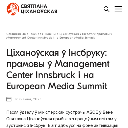
Святлана Ціханоўская
>
Навіны
>
Ціханоўская ў Інсбруку: прамовы ў
Management Center Innsbruck і на European Media Summit
Ціханоўская ў Інсбруку:
прамовы ў Management
Center Innsbruck і на
European Media Summit
07 снежня, 2025
Пасля ўдзелу ў
міністэрскай сустрэчы АБСЕ ў Вене
Святлана Ціханоўская прыбыла з працоўным візітам у
аўстрыйскі Інсбрук. Візіт адбыўся на фоне актывізацыі