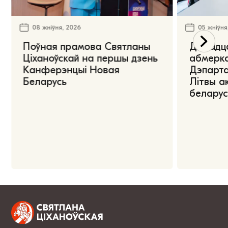
08 жніўня, 2026
05 жніўня
Поўная прамова Святланы
Дарадца
Ціханоўскай на першы дзень
абмерка
Канферэнцыі Новая
Дэпарта
Беларусь
Літвы а
беларус