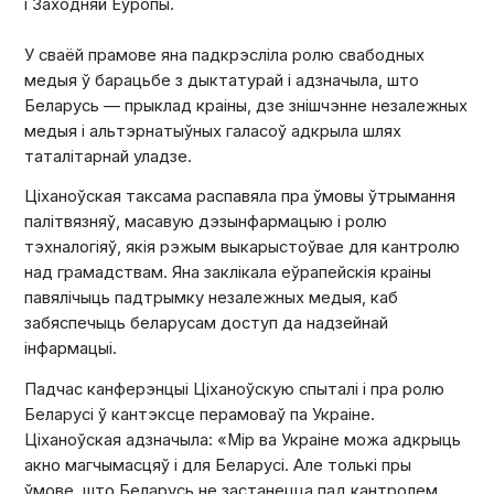
і Заходняй Еўропы.
У сваёй прамове яна падкрэсліла ролю свабодных
медыя ў барацьбе з дыктатурай і адзначыла, што
Беларусь — прыклад краіны, дзе знішчэнне незалежных
медыя і альтэрнатыўных галасоў адкрыла шлях
таталітарнай уладзе.
Ціханоўская таксама распавяла пра ўмовы ўтрымання
палітвязняў, масавую дэзынфармацыю і ролю
тэхналогіяў, якія рэжым выкарыстоўвае для кантролю
над грамадствам. Яна заклікала еўрапейскія краіны
павялічыць падтрымку незалежных медыя, каб
забяспечыць беларусам доступ да надзейнай
інфармацыі.
Падчас канферэнцыі Ціханоўскую спыталі і пра ролю
Беларусі ў кантэксце перамоваў па Украіне.
Ціханоўская адзначыла: «Мір ва Украіне можа адкрыць
акно магчымасцяў і для Беларусі. Але толькі пры
ўмове, што Беларусь не застанецца пад кантролем