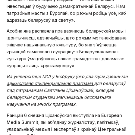
інвестыцыя ў будучыню дэмакратычнай Беларусі. Нам
патрэбныя масты з Еўропай, бо рэжым робіць усё, каб
адразаць беларусаў ад свету».
Асобна яна распавяла пра важнасць беларускай мовы і
ідэнтычнасці, адзначыўшы, што рэжым мэтанакіравана
знішчае нацыянальную культуру, бо яна з’яўляецца
крыніцай самапавагі і супраціву: «Беларуская мова і
культура ўмацоўваюць нашае грамадства і дапамагае
супрацьстаяць «рускаму міру».
Ва ўніверсітэце MCI у Інсбруку ўжо два гады дзейнічае
адмысловая стыпендыяльная праграма
для беларусаў
пад патранажам Святланы Ціханоўскай, якая дае
беларускім студэнтам магчымасць бясплатнага
навучання на многіх праграмах.
Раніцай 6 снежня Ціханоўская выступіла на
European
Media Summit
, які аб’яднаў журналістаў, палітыкаў,
уладальнікаў медыя і экспертаў з краінаў Цэнтральнай