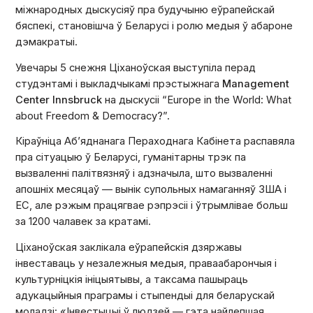
міжнародных дыскусіяў пра будучыню еўрапейскай
бяспекі, становішча ў Беларусі і ролю медыя ў абароне
дэмакратыі.
Увечары 5 снежня Ціханоўская выступіла перад
студэнтамі і выкладчыкамі прэстыжнага
Management
Center Innsbruck
на дыскусіі “Europe in the World: What
about Freedom & Democracy?”.
Кіраўніца Аб’яднанага Пераходнага Кабінета распавяла
пра сітуацыю ў Беларусі, гуманітарны трэк па
вызваленні палітвязняў і адзначыла, што вызваленні
апошніх месяцаў — вынік супольных намаганняў ЗША і
ЕС, але рэжым працягвае рэпрэсіі і ўтрымлівае больш
за 1200 чалавек за кратамі.
Ціханоўская заклікала еўрапейскія дзяржавы
інвеставаць у незалежныя медыя, праваабарончыя і
культурніцкія ініцыятывы, а таксама пашыраць
адукацыйныя праграмы і стыпендыі для беларускай
моладзі: «Інвестыцыі ў людзей — гэта найлепшая