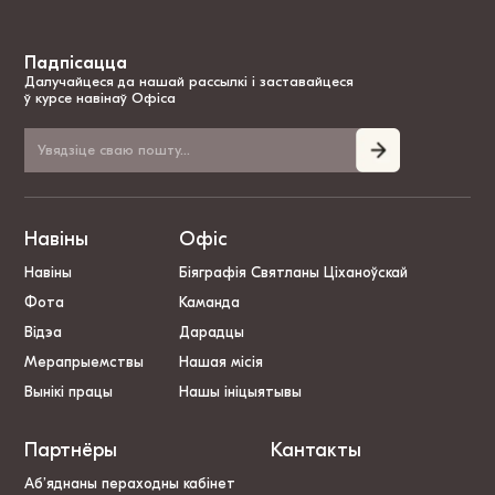
Падпісацца
Далучайцеся да нашай рассылкі і заставайцеся
ў курсе навінаў Офіса
Навіны
Офіс
Навіны
Біяграфія Святланы Ціханоўскай
Фота
Каманда
Відэа
Дарадцы
Мерапрыемствы
Нашая місія
Вынікі працы
Нашы ініцыятывы
Партнёры
Кантакты
Аб’яднаны пераходны кабінет