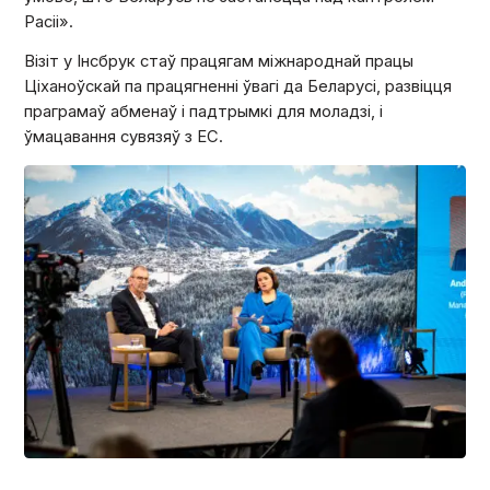
Расіі».
Візіт у Інсбрук стаў працягам міжнароднай працы
Ціханоўскай па працягненні ўвагі да Беларусі, развіцця
праграмаў абменаў і падтрымкі для моладзі, і
ўмацавання сувязяў з ЕС.