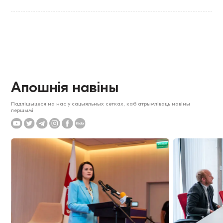
Апошнія навіны
Падпішыцеся на нас у сацыяльных сетках, каб атрымліваць навіны
першымі