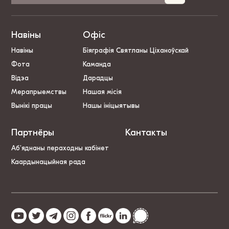
Навіны
Офіс
Навіны
Біяграфія Святланы Ціханоўскай
Фота
Каманда
Відэа
Дарадцы
Мерапрыемствы
Нашая місія
Вынікі працы
Нашы ініцыятывы
Партнёры
Кантакты
Аб’яднаны пераходны кабінет
Каардынацыйная рада