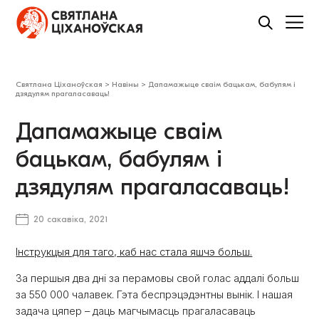
Святлана Ціханоўская
>
Навіны
>
Дапамажыце сваім бацькам, бабулям і
дзядулям прагаласаваць!
Дапамажыце сваім
бацькам, бабулям і
дзядулям прагаласаваць!
20 сакавіка, 2021
Інструкцыя для таго, каб нас стала яшчэ больш.
За першыя два дні за перамовы свой голас аддалі больш
за 550 000 чалавек. Гэта беспрэцэдэнтны вынік. І нашая
задача цяпер – даць магчымасць прагаласаваць