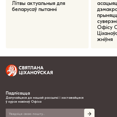
Літвы актуальныя для
асацыяц
беларусаў пытанні
дэмакра
прыняцц
суверэні
Офісу 
Ціханоўс
жніўня
Падпісацца
Далучайцеся да нашай рассылкі і заставайцеся
ў курсе навінаў Офіса