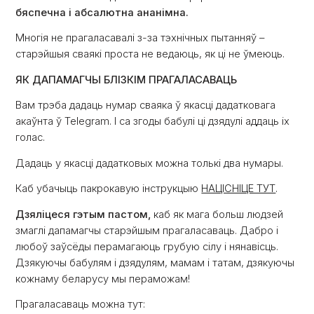
бяспечна і абсалютна ананімна.
Многія не прагаласавалі з-за тэхнічных пытанняў –
старэйшыя сваякі проста не ведаюць, як ці не ўмеюць.
ЯК ДАПАМАГЧЫ БЛІЗКІМ ПРАГАЛАСАВАЦЬ
Вам трэба дадаць нумар сваяка ў якасці дадатковага
акаўнта ў Telegram. І са згоды бабулі ці дзядулі аддаць іх
голас.
Дадаць у якасці дадатковых можна толькі два нумары.
Каб убачыць пакрокавую інструкцыю
НАЦІСНІЦЕ ТУТ
.
Дзяліцеся гэтым пастом,
каб як мага больш людзей
змаглі дапамагчы старэйшым прагаласаваць. Дабро і
любоў заўсёды перамагаюць грубую сілу і нянавісць.
Дзякуючы бабулям і дзядулям, мамам і татам, дзякуючы
кожнаму беларусу мы пераможам!
Прагаласаваць можна тут: