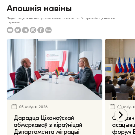
Апошнія навіны
Падпішыцеся на нас у сацыяльных сетках, каб атрымліваць навіны
першымі
05 жніўня, 2026
03 жніўня
Дарадца Ціханоўскай
Сустрэч
абмеркаваў з кіраўніцай
асацыяц
Дэпартамента міграцыі
форум Е