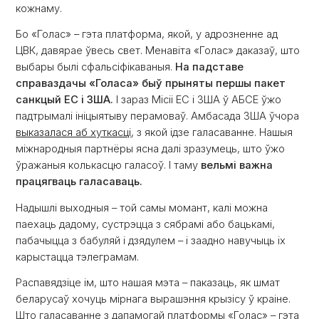
кожнаму.
Бо «Голас» – гэта платформа, якой, у адрозненне ад
ЦВК, давярае ўвесь свет. Менавіта «Голас» даказаў, што
выбары былі сфальсіфікаваныя.
На падставе
справаздачы «Голаса» быў прыняты першы пакет
санкцый ЕС і ЗША.
І зараз Місіі ЕС і ЗША ў АБСЕ ўжо
падтрымалі ініцыятыву перамоваў. Амбасада ЗША ўчора
выказалася аб хуткасці
, з якой ідзе галасаванне. Нашыя
міжнародныя партнёры ясна далі зразумець, што ўжо
ўражаныя колькасцю галасоў. І таму
вельмі важна
працягваць галасаваць.
Надышлі выходныя – той самы момант, калі можна
паехаць дадому, сустрэцца з сябрамі або бацькамі,
пабачыцца з бабуляй і дзядулем – і заадно навучыць іх
карыстацца тэлеграмам.
Распавядзіце ім, што нашая мэта – паказаць, як шмат
беларусаў хочуць мірнага вырашэння крызісу ў краіне.
Што галасаванне з дапамогай платформы «Голас» – гэта