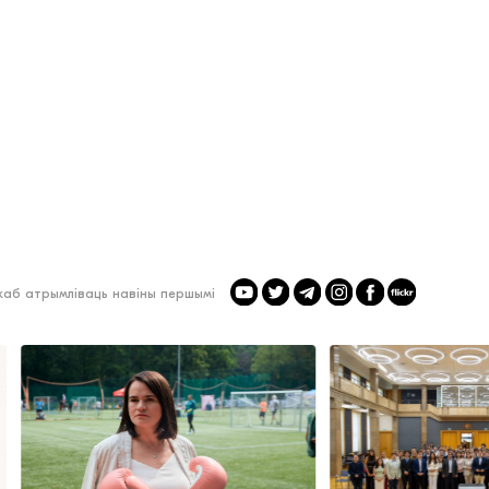
 каб атрымліваць навіны першымі