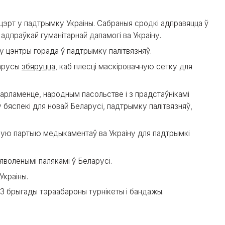
эрт у падтрымку Украіны. Сабраныя сродкі адправяцца ў
 адпраўкай гуманітарнай дапамогі ва Украіну.
у цэнтры горада ў падтрымку палітвязняў.
ларусы
збяруцца
, каб плесці маскіровачную сетку для
арламенце, народным пасольстве і з прадстаўнікамі
 бяспекі для новай Беларусі, падтрымку палітвязняў,
ую партыю медыкаментаў ва Украіну для падтрымкі
няволенымі палякамі ў Беларусі.
Украіны.
03 брыгады тэраабароны турнікеты і бандажы.