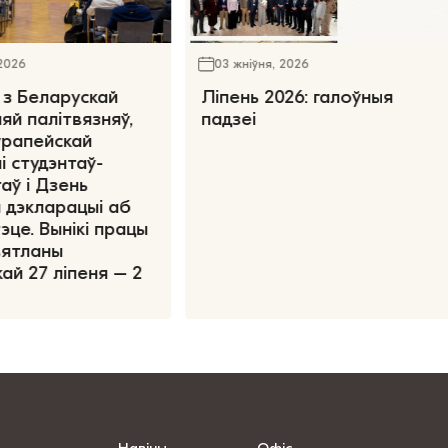
 2026
03 жніўня, 2026
 з Беларускай
Ліпень 2026: галоўныя
яй палітвязняў,
падзеі
ўрапейскай
і студэнтаў-
аў і Дзень
 дэкларацыі аб
эце. Вынікі працы
вятланы
ай 27 ліпеня – 2