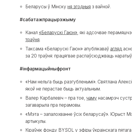
Беларусы ў Мінску
ня згодныя
з вайной.
#сабатажпрацырэжыму
Канал
«Беларускі Гаюн»
, які адсочвае перамяшчэ
траўня
.
Таксама «Беларускі Гаюн» апублікаваў
агляд
асно
за 20 траўня: працягвае распаўсюджваць наратыў
#інфармацыйныфронт
«Нам нельга быць разгубленымі». Святлана Алекс
якой не перастае быць актуальным.
Валер Карбалевіч – пра тое,
чаму
насамрэч сустра
загаварыла пра перамовы.
«Мэта – запалохванне ўсіх беларусаў». Юрыст М
артыкулы.
Кіраўнік фонду BYSOL у эфіры ўкраінскага пятаг