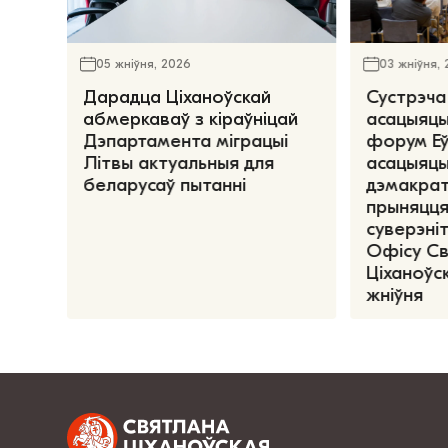
05 жніўня, 2026
03 жніўня,
Дарадца Ціханоўскай
Сустрэча
абмеркаваў з кіраўніцай
асацыяцы
Дэпартамента міграцыі
форум Е
Літвы актуальныя для
асацыяцы
беларусаў пытанні
дэмакрат
прыняцця
суверэніт
Офісу С
Ціханоўск
жніўня