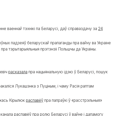
нне ваеннай тэхнікі па Беларусі, даў справаздачу за
24
ўных падзеяў беларускай прапаганды пра вайну ва Украіне
 пра тэрытарыяльныя прэтэнзіі Польшчы да Украіны.
іевіч
расказала
пра нацыянальную ідэю ў Беларусі, пошук
каліся Лукашэнка з Пуціным, і чаму Расія раптам
іхась Кірылюк
распавёў
пра папраўкі ў «расстрэльныя»
а канала
распавёў
пра ролю Беларусі ў вайне і дапамогу