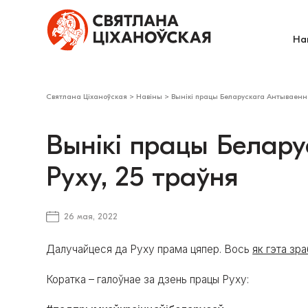
На
Святлана Ціханоўская
>
Навіны
>
Вынікі працы Беларускага Антываенна
Вынікі працы Белар
Руху, 25 траўня
26 мая, 2022
Далучайцеся да Руху прама цяпер. Вось
як гэта зра
Коратка – галоўнае за дзень працы Руху: