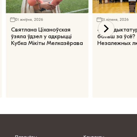
01 жніўня, 2026
31 ліпеня, 2026
Святлана Ціханоўская
«Чаго дыктату
ўзяла ўдзел у адкрыцці
больш за ўсё?
Кубка Мікіты Мелказёрава
Незалежных л