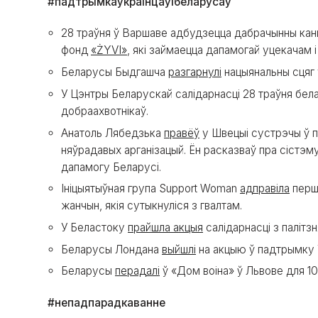
#падтрымкаўкраінцаўібеларусаў
28 траўня ў Варшаве адбудзецца дабрачынны канц
фонд
«ŻYVI»
, які займаецца дапамогай уцекачам і
Беларусы Быдгашча
разгарнулі
нацыянальны сцяг 
У Цэнтры Беларускай салідарнасці 28 траўня бе
добраахвотнікаў.
Анатоль Лябедзька
правёў
у Швецыі сустрэчы ў п
няўрадавых арганізацый. Ён расказваў пра сістэму
дапамогу Беларусі.
Ініцыятыўная група Support Woman
адправіла
перш
жанчын, якія сутыкнуліся з гвалтам.
У Беластоку
прайшла акцыя
салідарнасці з палітз
Беларусы Лондана
выйшлі
на акцыю ў падтрымку 
Беларусы
перадалі
ў «Дом воіна» ў Львове для 1
#непадпарадкаванне