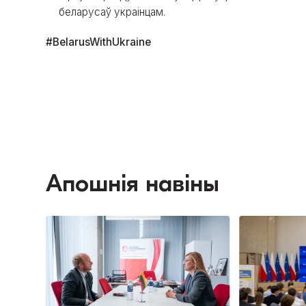
беларусаў украінцам.
#BelarusWithUkraine
Апошнія навіны