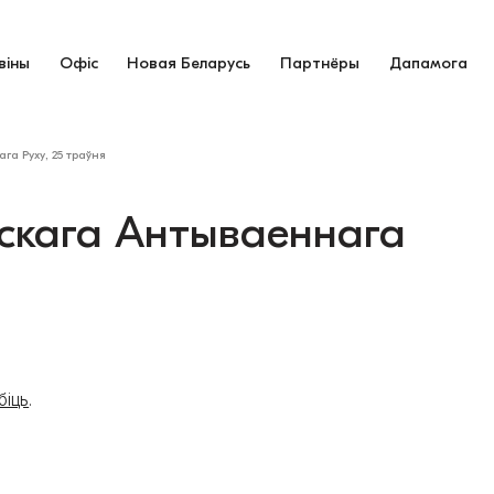
віны
Офіс
Новая Беларусь
Партнёры
Дапамога
га Руху, 25 траўня
ускага Антываеннага
біць
.