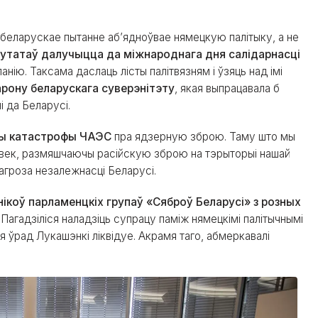
 беларускае пытанне абʼядноўвае нямецкую палітыку, а не
путатаў далучыцца да міжнароднага дня салідарнасці
нію. Таксама даслаць лісты палітвязням і ўзяць над імі
рону беларускага суверэнітэту
, якая выпрацавала б
і да Беларусі.
іны катастрофы ЧАЭС
пра ядзерную зброю. Таму што мы
лавек, размяшчаючы расійскую зброю на тэрыторыі нашай
 пагроза незалежнасці Беларусі.
нікоў парламенцкіх групаў «Сяброў Беларусі» з розных
. Пагадзіліся наладзіць супрацу паміж нямецкімі палітычнымі
ня ўрад Лукашэнкі ліквідуе. Акрамя таго, абмеркавалі