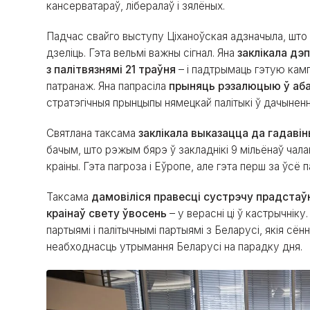
кансерватараў, лібералаў і зялёных.
Падчас свайго выступу Ціханоўская адзначыла, што
дзеліць. Гэта вельмі важны сігнал. Яна
заклікала дэ
з палітвязнямі 21 траўня
– і падтрымаць гэтую кампа
патранаж. Яна папрасіла
прыняць рэзалюцыю ў аба
стратэгічныя прынцыпы нямецкай палітыкі ў дачыненн
Святлана таксама
заклікала выказацца да гадав
бачым, што рэжым бярэ ў закладнікі 9 мільёнаў ча
краіны. Гэта пагроза і Еўропе, але гэта перш за ўсё
Таксама
дамовіліся правесці сустрэчу прадстаў
краінаў свету ўвосень
– у верасні ці ў кастрычніку
партыямі і палітычнымі партыямі з Беларусі, якія сён
неабходнасць утрымання Беларусі на парадку дня.