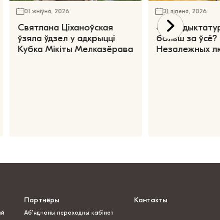
01 жніўня, 2026
31 ліпеня, 2026
Святлана Ціханоўская
«Чаго дыктату
ўзяла ўдзел у адкрыцці
больш за ўсё?
Кубка Мікіты Мелказёрава
Незалежных л
Партнёры
Кантакты
ай
Аб’яднаны пераходны кабінет