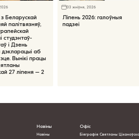
 2026
03 жніўня, 2026
 з Беларускай
Ліпень 2026: галоўныя
яй палітвязняў,
падзеі
ўрапейскай
і студэнтаў-
аў і Дзень
 дэкларацыі аб
эце. Вынікі працы
вятланы
ай 27 ліпеня – 2
Навіны
Офіс
Навіны
Біяграфія Святланы Ціханоўск