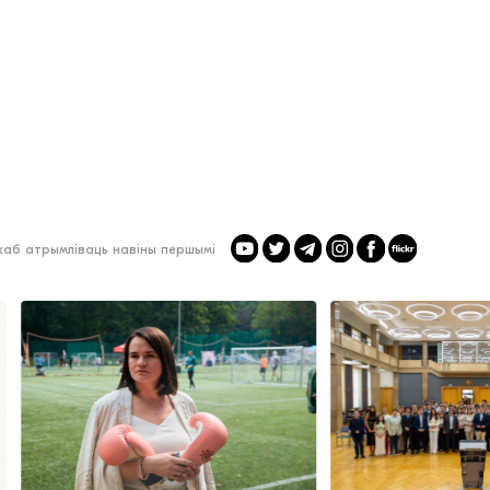
 каб атрымліваць навіны першымі