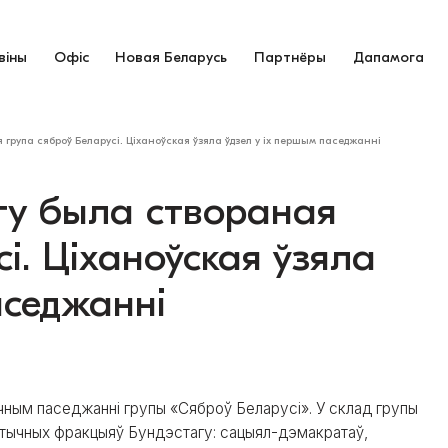
віны
Офіс
Новая Беларусь
Партнёры
Дапамога
 група сяброў Беларусі. Ціханоўская ўзяла ўдзел у іх першым паседжанні
гу была створаная
і. Ціханоўская ўзяла
аседжанні
чным паседжанні групы «Сяброў Беларусі». У склад групы
алітычных фракцыяў Бундэстагу: сацыял-дэмакратаў,