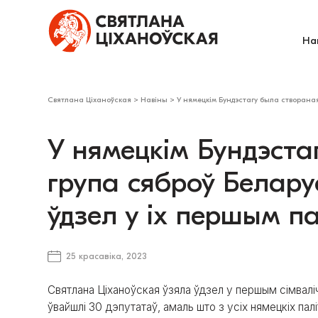
На
Святлана Ціханоўская
>
Навіны
>
У нямецкім Бундэстагу была створаная
У нямецкім Бундэста
група сяброў Беларус
ўдзел у іх першым п
25 красавіка, 2023
Святлана Ціханоўская ўзяла ўдзел у першым сімвалі
ўвайшлі 30 дэпутатаў, амаль што з усіх нямецкіх п