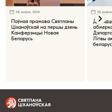
08 жніўня, 2026
05 жніўня
Поўная прамова Святланы
Дарадца
Ціханоўскай на першы дзень
абмерка
Канферэнцыі Новая
Дэпарта
Беларусь
Літвы а
беларус