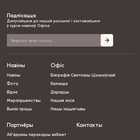
Падпісацца
Далучайцеся да нашай рассылкі і заставайцеся
ў курсе навінаў Офіса
Навіны
Офіс
Навіны
Біяграфія Святланы Ціханоўскай
Фота
Каманда
Відэа
Дарадцы
Мерапрыемствы
Нашая місія
Вынікі працы
Нашы ініцыятывы
Партнёры
Кантакты
Аб’яднаны пераходны кабінет