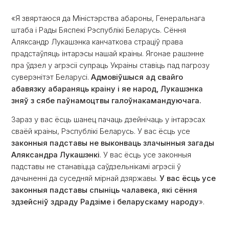
«Я звяртаюся да Міністэрства абароны, Генеральнага
штаба і Рады Бяспекі Рэспублікі Беларусь. Сёння
Аляксандр Лукашэнка канчаткова страціў права
прадстаўляць інтарэсы нашай краіны. Ягонае рашэнне
пра ўдзел у агрэсіі супраць Украіны ставіць пад пагрозу
суверэнітэт Беларусі.
Адмовіўшыся ад свайго
абавязку абараняць краіну і яе народ, Лукашэнка
зняў з сябе паўнамоцтвы галоўнакамандуючага.
Зараз у вас ёсць шанец пачаць дзейнічаць у інтарэсах
сваёй краіны, Рэспублікі Беларусь. У вас ёсць усе
законныя падставы не выконваць злачынныя загады
Аляксандра Лукашэнкі
. У вас ёсць усе законныя
падставы не станавіцца саўдзельнікамі агрэсіі ў
дачыненні да суседняй мірнай дзяржавы.
У вас ёсць усе
законныя падставы спыніць чалавека, які сёння
здзейсніў здраду Радзіме і беларускаму народу
».