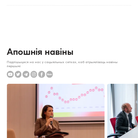
Апошнія навіны
Падпішыцеся на нас у сацыяльных сетках, каб атрымліваць навіны
першымі