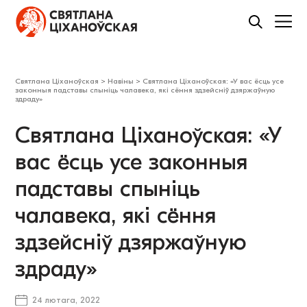
Святлана Ціханоўская
>
Навіны
>
Святлана Ціханоўская: «У вас ёсць усе
законныя падставы спыніць чалавека, які сёння здзейсніў дзяржаўную
здраду»
Святлана Ціханоўская: «У
вас ёсць усе законныя
падставы спыніць
чалавека, які сёння
здзейсніў дзяржаўную
здраду»
24 лютага, 2022