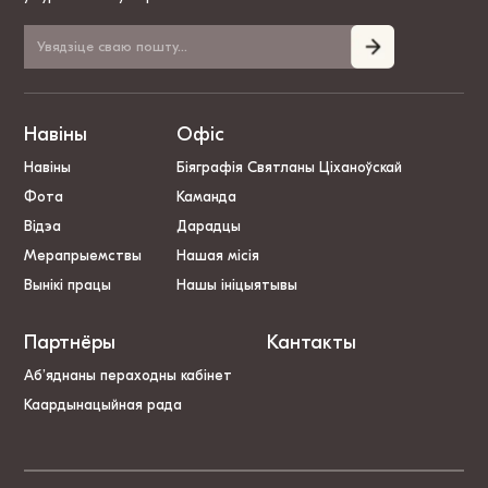
Навіны
Офіс
Навіны
Біяграфія Святланы Ціханоўскай
Фота
Каманда
Відэа
Дарадцы
Мерапрыемствы
Нашая місія
Вынікі працы
Нашы ініцыятывы
Партнёры
Кантакты
Аб’яднаны пераходны кабінет
Каардынацыйная рада