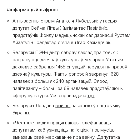
#інфармацыйныфронт
Антываенны
стрым
Анатоля Лябедзькі: у гасцях
дэпутат Сейма Літвы Жыгімантас Павілёніс,
прадстаўнік Фонду медыцынскай салідарнасці Рустам
Айзатулін і рэдактар ​​orsha.eu Ігар Казмерчак.
Беларускі ПЭН-цэнтр сабраў даклад пра тое, як
рэпрэсуюць дзеячаў культуры ў Беларусі. У гэтым
дакладзе сабраныя 1455 сітуацый парушэння правоў
дзеячаў культуры. Факты рэпрэсій закранулі 628
чалавек з больш як 240 арганізацый. Сярод
палітвязняў – больш за 68 чалавек прадстаўляюць
сферу культуры. Уся справаздача
тут
.
Беларусы Лондана
выйшлі
на акцыю ў падтрымку
Украіны.
«Честные люди»
працягваюць тэлефанаваць
дэпутатам, каб узмацніць на іх ціск і прымусіць
выказаць сваё меркаванне пра вайну. Дэпутатка