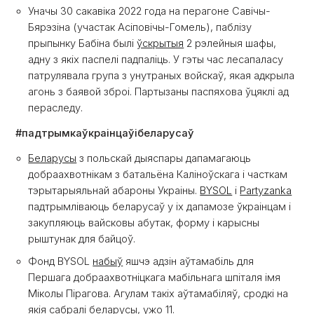
Уначы 30 сакавіка 2022 года на перагоне Савічы-
Бярэзіна (участак Асіповічы-Гомель), паблізу
прыпынку Бабіна былі
ўскрытыя
2 рэлейныя шафы,
адну з якіх паспелі падпаліць. У гэты час лесапаласу
патрулявала група з унутраных войскаў, якая адкрыла
агонь з баявой зброі. Партызаны паспяхова ўцяклі ад
пераследу.
#падтрымкаўкраінцаўібеларусаў
Беларусы
з польскай дыяспары дапамагаюць
добраахвотнікам з батальёна Каліноўскага і часткам
тэрытарыяльнай абароны Украіны.
BYSOL
і
Partyzanka
падтрымліваюць беларусаў у іх дапамозе ўкраінцам і
закупляюць вайсковы абутак, форму і карысны
рыштунак для байцоў.
Фонд BYSOL
набыў
яшчэ адзін аўтамабіль для
Першага добраахвотніцкага мабільнага шпіталя імя
Міколы Пірагова. Агулам такіх аўтамабіляў, сродкі на
якія сабралі беларусы, ужо 11.