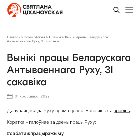
Святлана Ціханоўская
>
Навіны
>
Вынікі працы Беларускага
Антываеннага Руху, 31 сакавіка
Вынікі працы Беларускага
Антываеннага Руху, 31
сакавіка
01 красавіка, 2022
Далучайцеся да Руху прама цяпер. Вось як гэта
зрабіць
.
Коратка – галоўнае за дзень працы Руху:
#сабатажпрацырэжыму