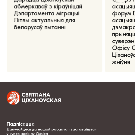
абмеркаваў з кіраўніцай
асацыяц
Дэпартамента міграцыі
форум Е
Літвы актуальныя для
асацыяц
беларусаў пытанні
дэмакра
прыняцц
суверэні
Офісу 
Ціханоўс
жніўня
Падпісацца
Далучайцеся да нашай рассылкі і заставайцеся
ў курсе навінаў Офіса