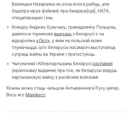
Валянціна Назаранка не хоча нічога рабіць, але
бадзёра кіруе фэйкамі: пра бандэраўцаў, НАТА,
спецаперацыю і інш.
Ксяндзу Анджэю Бульчаку, грамадзяніну Польшчы,
давялося тэрмінова
выехаць
з Беларусі з-за
відэароліка
«Ліст»
, у якім на польскай мове
тлумачыцца, што беларусы насамрэч выступаюць
супраць вайны ва Украіне і пратэстуюць.
Чыгуначнікі і Кіберпартызаны Беларусі
распавялі
ўкраінскаму выданню пра тое, як беларусы вядуць
партызанскую вайну з расійскімі войскамі.
Кожны можа стаць чальцом Антываеннага Руху цяпер.
Вось яго
Маніфест
.