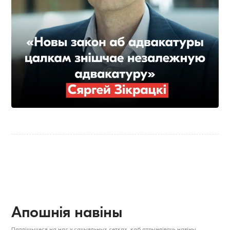
Апошнія навіны
Падпішыцеся на нас у сацыяльных сетках, каб атрымліваць навіны