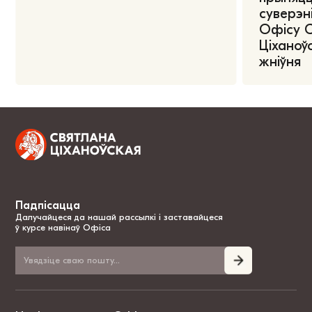
суверэні
Офісу 
Ціханоўс
жніўня
Падпісацца
Далучайцеся да нашай рассылкі і заставайцеся
ў курсе навінаў Офіса