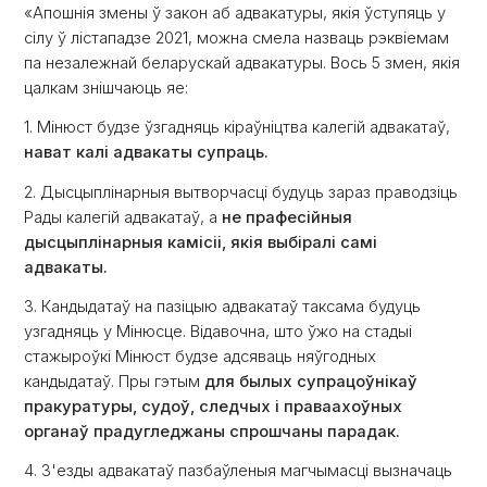
«Апошнія змены ў закон аб адвакатуры, якія ўступяць у
сілу ў лістападзе 2021, можна смела назваць рэквіемам
па незалежнай беларускай адвакатуры. Вось 5 змен, якія
цалкам знішчаюць яе:
1. Мінюст будзе ўзгадняць кіраўніцтва калегій адвакатаў,
нават калі адвакаты супраць.
2. Дысцыплінарныя вытворчасці будуць зараз праводзіць
Рады калегій адвакатаў, а
не прафесійныя
дысцыплінарныя камісіі, якія выбіралі самі
адвакаты.
3. Кандыдатаў на пазіцыю адвакатаў таксама будуць
узгадняць у Мінюсце. Відавочна, што ўжо на стадыі
стажыроўкі Мінюст будзе адсяваць няўгодных
кандыдатаў. Пры гэтым
для былых супрацоўнікаў
пракуратуры, судоў, следчых і праваахоўных
органаў прадугледжаны спрошчаны парадак.
4. З'езды адвакатаў пазбаўленыя магчымасці вызначаць