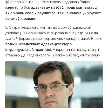
фінансавыя пытанні – гэта таксама аддаюць Радам
калегій, то бок
адвакатаў пазбаўляюць магчымасці
як абіраць сваё кіраўніцтва, так і вызначаць бюджэт
органаў кіравання.
5. Скарачаецца спіс магчымых формаў адвакацкай
дзейнасці. У новым законе вырашана зноў вярнуцца да
адзінай формы працы – юрыдычных кансультацый.
Ніякіх
больш незалежных адвакацкіх бюро і
індывідуальнай практыкі.
А юрыдычныя кансультацыі
ствараюцца Радамі калегій і цалкам у іх пад кантролем».