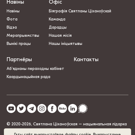
Навіны
Офіс
Навіны
Біяграфія Святланы Ціханоўскай
Фота
Каманда
Відэа
Дарадцы
Мерапрыемствы
Нашая місія
Вынікі працы
Нашы ініцыятывы
Партнёры
Кантакты
Аб’яднаны пераходны кабінет
Каардынацыйная рада
© 2020-2026, Святлана Ціханоўская – нацыянальная лідарка
Беларусі
Гэты сайт выкарыстоўвае файлы cookie. Выкарыстанне