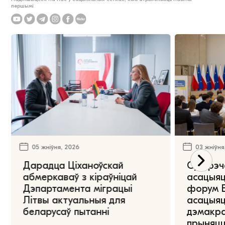
першымі
05 жніўня, 2026
03 жніўня
Дарадца Ціханоўскай
Сустрэч
абмеркаваў з кіраўніцай
асацыяц
Дэпартамента міграцыі
форум Е
Літвы актуальныя для
асацыяц
беларусаў пытанні
дэмакра
прыняцц