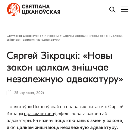
Святлана Ціханоўская
>
Навіны
>
Сяргей Зікрацкі: «Новы закон цалкам
знішчае незалежную адвакатуру»
Сяргей Зікрацкі: «Новы
закон цалкам знішчае
незалежную адвакатуру»
25 чэрвеня, 2021
Прадстаўнік Ціханоўскай па прававых пытаннях Сяргей
Зікрацкі
пракаментаваў
эфект новага закона аб
адвакатуры. Ён назваў
пяць ключавых змен у законе,
якія цалкам знішчаюць незалежную адвакатуру.