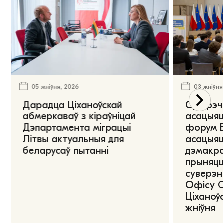
05 жніўня, 2026
03 жніўня
Дарадца Ціханоўскай
Сустрэч
абмеркаваў з кіраўніцай
асацыяц
Дэпартамента міграцыі
форум Е
Літвы актуальныя для
асацыяц
беларусаў пытанні
дэмакра
прыняцц
суверэні
Офісу 
Ціханоўс
жніўня