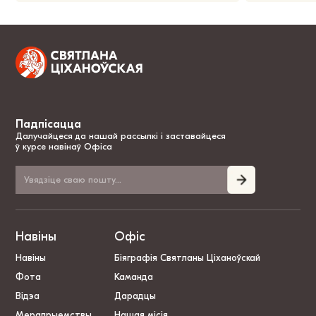
Падпісацца
Далучайцеся да нашай рассылкі і заставайцеся
ў курсе навінаў Офіса
Навіны
Офіс
Навіны
Біяграфія Святланы Ціханоўскай
Фота
Каманда
Відэа
Дарадцы
Мерапрыемствы
Нашая місія