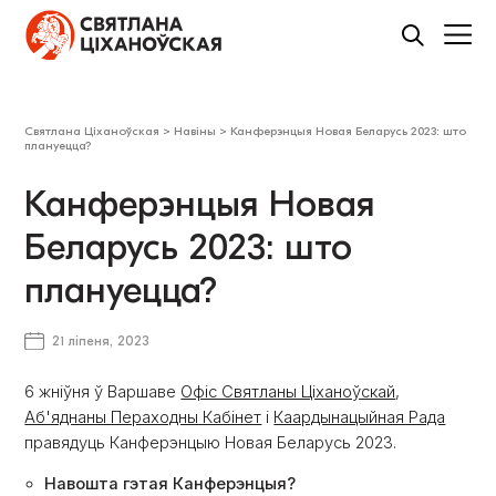
Святлана Ціханоўская
>
Навіны
>
Канферэнцыя Новая Беларусь 2023: што
плануецца?
Канферэнцыя Новая
Беларусь 2023: што
плануецца?
21 ліпеня, 2023
6 жніўня ў Варшаве
Офіс Святланы Ціханоўскай
,
Аб'яднаны Пераходны Кабінет
і
Каардынацыйная Рада
правядуць Канферэнцыю Новая Беларусь 2023.
Навошта гэтая Канферэнцыя?