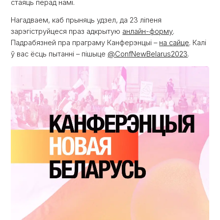
стаяць перад намі.
Нагадваем, каб прыняць удзел, да 23 ліпеня
зарэгіструйцеся праз адкрытую
анлайн-форму
.
Падрабязней пра праграму Канферэнцыі –
на сайце
. Калі
ў вас ёсць пытанні – пішыце
@ConfNewBelarus2023
.