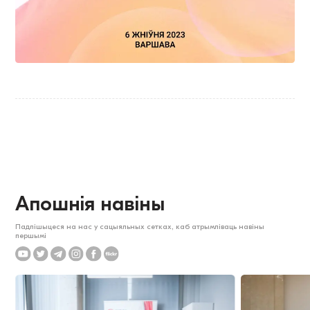
Апошнія навіны
Падпішыцеся на нас у сацыяльных сетках, каб атрымліваць навіны
першымі