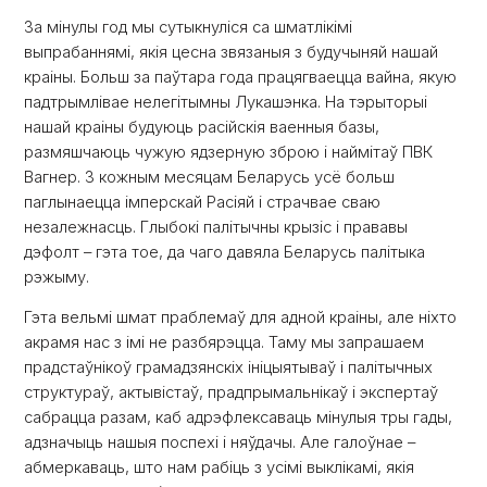
За мінулы год мы сутыкнуліся са шматлікімі
выпрабаннямі, якія цесна звязаныя з будучыняй нашай
краіны. Больш за паўтара года працягваецца вайна, якую
падтрымлівае нелегітымны Лукашэнка. На тэрыторыі
нашай краіны будуюць расійскія ваенныя базы,
размяшчаюць чужую ядзерную зброю і наймітаў ПВК
Вагнер. З кожным месяцам Беларусь усё больш
паглынаецца імперскай Расіяй і страчвае сваю
незалежнасць. Глыбокі палітычны крызіс і прававы
дэфолт – гэта тое, да чаго давяла Беларусь палітыка
рэжыму.
Гэта вельмі шмат праблемаў для адной краіны, але ніхто
акрамя нас з імі не разбярэцца. Таму мы запрашаем
прадстаўнікоў грамадзянскіх ініцыятываў і палітычных
структураў, актывістаў, прадпрымальнікаў і экспертаў
сабрацца разам, каб адрэфлексаваць мінулыя тры гады,
адзначыць нашыя поспехі і няўдачы. Але галоўнае –
абмеркаваць, што нам рабіць з усімі выклікамі, якія