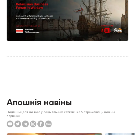
Апошнія навіны
Падпішыцеся на нас у сацыяльных сетках, каб атрымліваць навіны
першымі