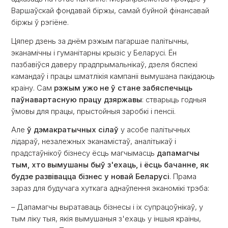
Варшаўскай фондавай біржы, самай буйной фінансавай
біржы ў рэгіёне.
Цяпер дзень за днём рэжым пагаршае палітычны,
эканамічны і гуманітарны крызіс у Беларусі. Ён
пазбавіўся даверу прадпрымальнікаў, дзеля бяспекі
камандаў і працы шматлікія кампаніі вымушана пакідаюць
краіну. Сам
рэжым ужо не ў стане забяспечыць
паўнавартасную працу дзяржавы
: стварыць годныя
ўмовы для працы, прыстойныя заробкі і пенсіі.
Але
ў
дэмакратычных сілаў
у асобе палітычных
лідараў, незалежных эканамістаў, аналітыкаў і
прадстаўнікоў бізнесу ёсць магчымасць
дапамагчы
тым, хто вымушаны быў з'ехаць, і ёсць бачанне, як
будзе развівацца бізнес у новай Беларусі
. Прама
зараз для будучага хуткага аднаўлення эканомікі трэба:
– Дапамагчы выратаваць бізнесы і іх супрацоўнікаў, у
тым ліку тыя, якія вымушаныя з'ехаць у іншыя краіны,