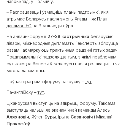
напрыклад, у Польшчу.
– Распрацаваць і ўзмацніць планы падтрымкі, якія
атрымае Беларусь пасля змены ўлады – як
План
дапамогі ЕС
на 3 мільярды еўра.
На анлайн-форуме
27-28 кастрычніка
беларускія
лідары, міжнародныя дыпламаты і эксперты збяруцца
разам і абмяркуюць практычныя рашэнні гэтых задач.
Прадпрымальнікі падзеляцца тым, з якімі праблемамі
сутыкаюцца бізнесы ў Беларусі і пасля рэлакацыі – і як
можна дапамагчы.
Поўная праграма форуму па-руску –
тут
.
Па-англійску –
тут
.
Ціханоўская выступіць на адкрыцці форуму. Таксама
выступяць чальцы яе эканамічнай каманды Алесь
Аляхновіч
, Яўген
Буры
, Ірына
Сазановіч
і Мікалай
Пракоф'еў
.