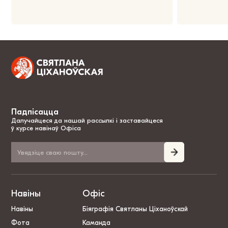
Падпісацца
Далучайцеся да нашай рассылкі і заставайцеся
ў курсе навінаў Офіса
Навіны
Офіс
Навіны
Біяграфія Святланы Ціханоўскай
Фота
Каманда