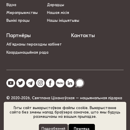
Відэа
Дарадцы
Мерапрыемствы
Нашая місія
Вынікі працы
Нашы ініцыятывы
Партнёры
Кантакты
Аб’яднаны пераходны кабінет
Каардынацыйная рада
© 2020-2026, Святлана Ціханоўская – нацыянальная лідарка
Беларусі
Гэты сайт выкарыстоўвае файлы cookie. Выкарыстанне
сайта без змены налад браўзера азначае, што яны будуць
размешчаны на вашым прыладзе.
Палітыка cookie
GDPR
Карта сайта
Падрабязней
Прыняць