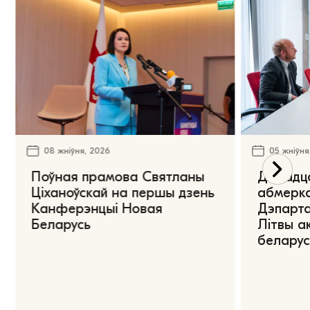
08 жніўня, 2026
05 жніўня
Поўная прамова Святланы
Дарадца
Ціханоўскай на першы дзень
абмерка
Канферэнцыі Новая
Дэпарта
Беларусь
Літвы а
беларус