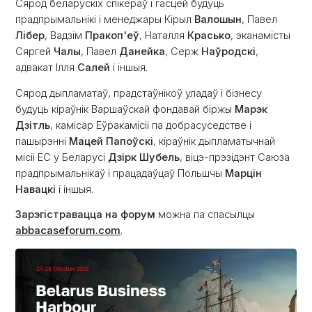
Сярод беларускіх спікераў і гасцей будуць
прадпрымальнікі і менеджары Кірыл
Валошын
, Павел
Лібер
, Вадзім
Пракоп'еў
, Наталля
Красько
, эканамісты
Сяргей
Чалы
, Павел
Данейка
, Серж
Наўродскі
,
адвакат Ілля
Салей
і іншыя.
Сярод дыпламатаў, прадстаўнікоў уладаў і бізнесу
будуць кіраўнік Варшаўскай фондавай біржы
Марэк
Дзітль
, камісар Еўракамісіі па добрасуседстве і
пашырэнні
Мацей Папоўскі
, кіраўнік дыпламатычнай
місіі ЕС у Беларусі
Дзірк Шубель
, віцэ-прэзідэнт Саюза
прадпрымальнікаў і працадаўцаў Польшчы
Марцін
Навацкі
і іншыя.
Зарэгістравацца на форум
можна па спасылцы
abbacaseforum.com
.