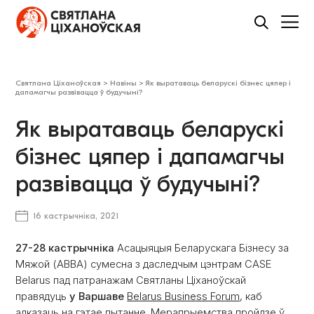
Святлана Ціханоўская
>
Навіны
>
Як выратаваць беларускі бізнес цяпер і
дапамагчы развівацца ў будучыні?
Як выратаваць беларускі
бізнес цяпер і дапамагчы
развівацца ў будучыні?
16 кастрычніка, 2021
27-28 кастрычніка
Асацыяцыя Беларускага Бізнесу за
Мяжой (ABBA) сумесна з даследчым цэнтрам CASE
Belarus пад патранажам Святланы Ціханоўскай
правядуць
у Варшаве
Belarus Business Forum
, каб
адказаць на гэтае пытанне. Мерапрыемства пройдзе ў