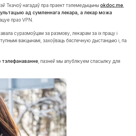
эй Ткачоў нагадаў пра праект тэлемедыцыны
okdoc.me
,
ультацыю ад сумленнага лекара, а лекар можа
рацуе праз VPN.
авала суразмоўцам за размову, лекарам за іх працу і
ступнымі вакцынамі, захоўваць бяспечную дыстанцыю і, па
е тэлефанаванне
, пазней мы апублікуем спасылку для