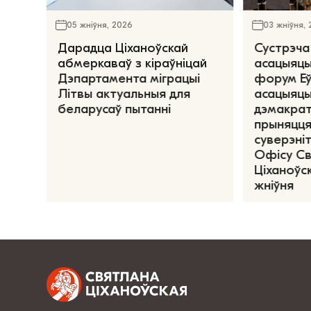
05 жніўня, 2026
03 жніўня,
Дарадца Ціханоўскай
Сустрэча
абмеркаваў з кіраўніцай
асацыяцы
Дэпартамента міграцыі
форум Е
Літвы актуальныя для
асацыяцы
беларусаў пытанні
дэмакрат
прыняцця
суверэніт
Офісу С
Ціханоўск
жніўня