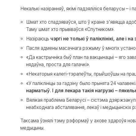
Некалькі назіранняў, якімі падзяліліся беларусы – і п
Шмат хто спадзяваўся, што ў краіне з'явяцца адо
Таму шмат хто прывіваўся «Спутником».
Назіраюць
чэргі не толькі ў паліклінікі, але і н
Пасля адмены масачнага рэжыму ў многіх установа
«Да кастрычніка быў план па вакцынацыі – яго зава
нядаўна, проста для галачкі».
«Некаторыя калегі-тэрапеўты, прыйшоўшы на прац
«У паліклініцы за гадзіну было прынята 24 чалавекі
нарматыў. І для лекара такія нагрузкі – пякел
Вялікая праблема Беларусі – сістэма дзяржзакуп
неабходнага абсталявання, лекаў і медыцынскіх р
Таксама ўзнялі тэму рэформаў у ахове здароўя нова
медыцыны.