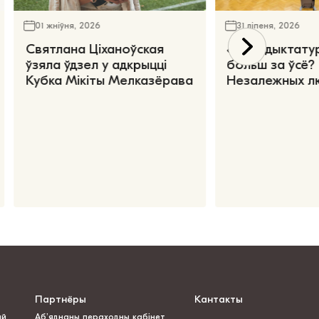
01 жніўня, 2026
31 ліпеня, 2026
Святлана Ціханоўская
«Чаго дыктату
ўзяла ўдзел у адкрыцці
больш за ўсё?
Кубка Мікіты Мелказёрава
Незалежных л
Партнёры
Кантакты
ай
Аб’яднаны пераходны кабінет