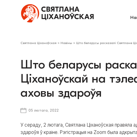
На
Святлана Ціханоўская
>
Навіны
>
Што беларусы расказалі Святлане Ці
Што беларусы раска
Ціханоўскай на тэл
аховы здароўя
05 лютага, 2022
У сераду, 2 лютага, Святлана Ціханоўская правяла 
здароўя ў краіне. Рэгістрацыя на Zoom была адкрыт