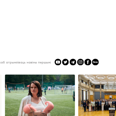
 каб атрымліваць навіны першымі