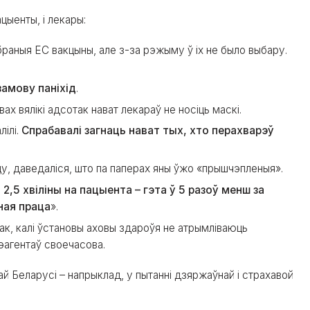
ацыенты, і лекары:
браныя ЕС вакцыны, але з-за рэжыму ў іх не было выбару.
а замову паніхід
.
х вялікі адсотак нават лекараў не носіць маскі.
лілі.
Спрабавалі загнаць нават тых, хто перахварэў
у, даведаліся, што па паперах яны ўжо «прышчэпленыя».
.
2,5 хвіліны на пацыента – гэта ў 5 разоў менш за
ьная праца
».
ак, калі ўстановы аховы здароўя не атрымліваюць
эагентаў своечасова.
й Беларусі – напрыклад, у пытанні дзяржаўнай і страхавой