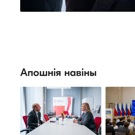
Апошнія навіны