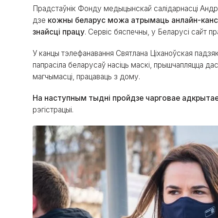
Прадстаўнік Фонду медыцынскай салідарнасці Андр
дзе
кожны беларус можа атрымаць анлайн-канс
знайсці працу
. Сервіс бяспечны, у Беларусі сайт п
У канцы тэлефанавання Святлана Ціханоўская падзяк
папрасіла беларусаў насіць маскі, прышчапляцца да
магчымасці, працаваць з дому.
На наступным тыдні пройдзе чарговае адкрыта
рэгістрацыі.