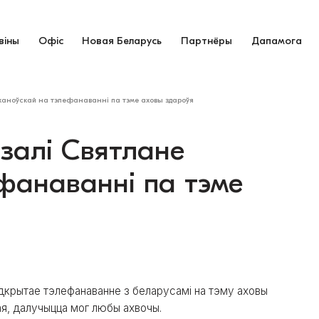
віны
Офіс
Новая Беларусь
Партнёры
Дапамога
ханоўскай на тэлефанаванні па тэме аховы здароўя
залі Святлане
ефанаванні па тэме
адкрытае тэлефанаванне з беларусамі на тэму аховы
ая, далучыцца мог любы ахвочы.