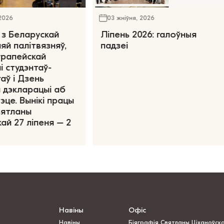
 2026
03 жніўня, 2026
 з Беларускай
Ліпень 2026: галоўныя
яй палітвязняў,
падзеі
ўрапейскай
і студэнтаў-
аў і Дзень
 дэкларацыі аб
эце. Вынікі працы
вятланы
ай 27 ліпеня – 2
Навіны
Офіс
Навіны
Біяграфія Святланы Ціханоўск