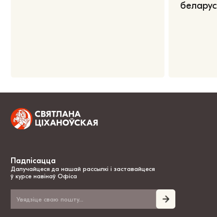
беларус
Падпісацца
Далучайцеся да нашай рассылкі і заставайцеся
ў курсе навінаў Офіса