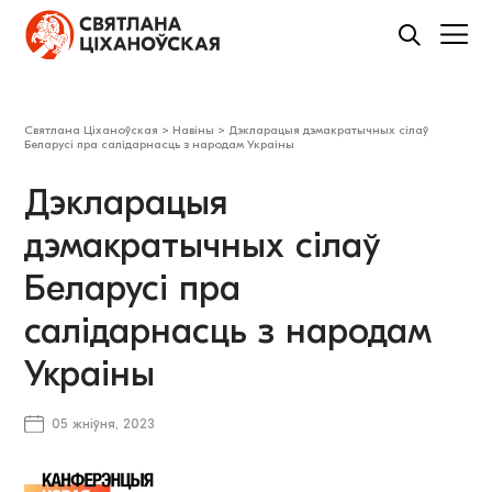
Святлана Ціханоўская
>
Навіны
>
Дэкларацыя дэмакратычных сілаў
Беларусі пра салідарнасць з народам Украіны
Дэкларацыя
дэмакратычных сілаў
Беларусі пра
салідарнасць з народам
Украіны
05 жніўня, 2023