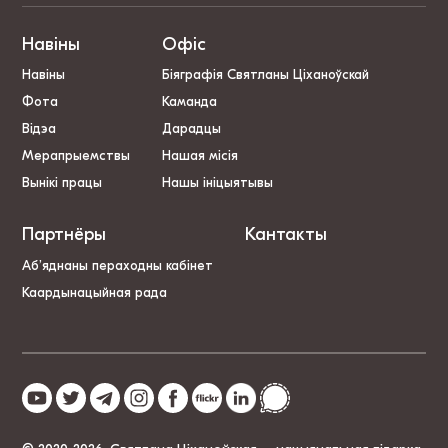
Навіны
Офіс
Навіны
Біяграфія Святланы Ціханоўскай
Фота
Каманда
Відэа
Дарадцы
Мерапрыемствы
Нашая місія
Вынікі працы
Нашы ініцыятывы
Партнёры
Кантакты
Аб’яднаны пераходны кабінет
Каардынацыйная рада