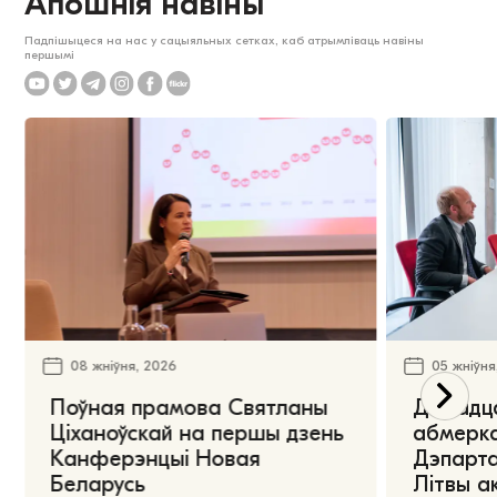
Апошнія навіны
Падпішыцеся на нас у сацыяльных сетках, каб атрымліваць навіны
першымі
08 жніўня, 2026
05 жніўня
Поўная прамова Святланы
Дарадца
Ціханоўскай на першы дзень
абмерка
Канферэнцыі Новая
Дэпарта
Беларусь
Літвы а