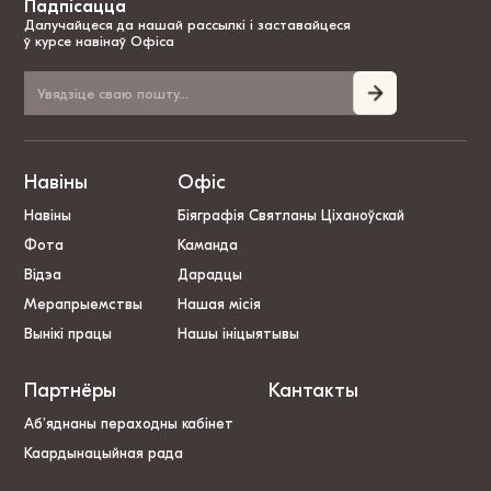
Падпісацца
Далучайцеся да нашай рассылкі і заставайцеся
ў курсе навінаў Офіса
Навіны
Офіс
Навіны
Біяграфія Святланы Ціханоўскай
Фота
Каманда
Відэа
Дарадцы
Мерапрыемствы
Нашая місія
Вынікі працы
Нашы ініцыятывы
Партнёры
Кантакты
Аб’яднаны пераходны кабінет
Каардынацыйная рада