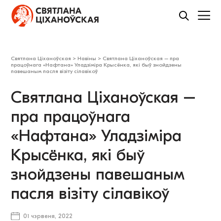
Святлана Ціханоўская
>
Навіны
>
Святлана Ціханоўская – пра
працоўнага «Нафтана» Уладзіміра Крысёнка, які быў знойдзены
павешаным пасля візіту сілавікоў
Святлана Ціханоўская –
пра працоўнага
«Нафтана» Уладзіміра
Крысёнка, які быў
знойдзены павешаным
пасля візіту сілавікоў
01 чэрвеня, 2022