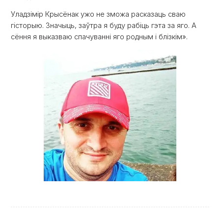
Уладзімір Крысёнак ужо не зможа расказаць сваю
гісторыю. Значыць, заўтра я буду рабіць гэта за яго. А
сёння я выказваю спачуванні яго родным і блізкім».