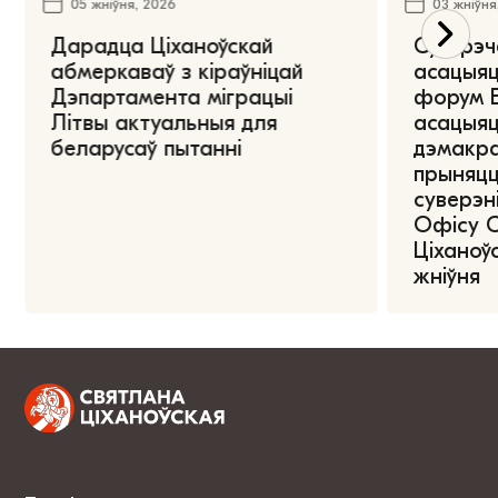
05 жніўня, 2026
03 жніўня
Дарадца Ціханоўскай
Сустрэч
абмеркаваў з кіраўніцай
асацыяц
Дэпартамента міграцыі
форум Е
Літвы актуальныя для
асацыяц
беларусаў пытанні
дэмакра
прыняцц
суверэні
Офісу 
Ціханоўс
жніўня