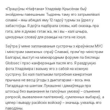
«Працоўны «Нафтана» Уладзімір Крысёнак быў
знойдзены павешаным. Тыдзень таму яго затрымлівалі
сілавікі – яны абяцалі яму 12 гадоў турмы за ўдзел у
забастоўцы. Я доўга падбірала словы, каб сказаць пра
гэта, але я думаю гэтак жа, як і вы – калі шчыра,
цэнзурных словаў для рэакцыі на гэта не існуе.
Заўтра ў мяне запланаваныя сустрэчы з кіраўніком МУС
і міністрам замежных спраў Славакіі, прэм'ер-міністрам
Балгарыі, выступ на міжнародным форуме па бяспецы
Globsec і прэс-канферэнцыя пасля яго. Я раздрукую
фота Уладзіміра і вазьму яго з сабой на кожную
сустрэчу. Бо калі палітыкам патрэбная канкрэтная
прычына не весці ўгоды з дыктатарамі – вось яна.
Пагадзіцца на шантаж Лукашэнкі і дамаўляцца пра
штосьці без выканання ім галоўных умоваў – спынення
рэпрэсій, вызвалення палітвязняў, сумленных выбараў, а
цяпер і вываду расійскіх войскаў – значыць ухваліць яго
паводзіны.