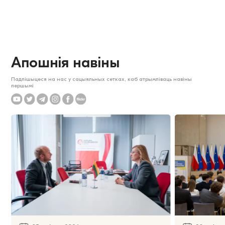
Апошнія навіны
Падпішыцеся на нас у сацыяльных сетках, каб атрымліваць навіны
першымі