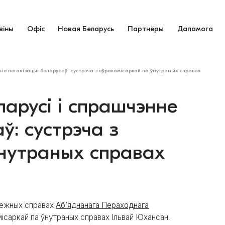
віны
Офіс
Новая Беларусь
Партнёры
Дапамога
е легалізацыі беларусаў: сустрэча з еўракамісаркай па ўнутраных справах
арусі і спрашчэнне
ў: сустрэча з
ўнутраных справах
амежных справах
Аб’яднанага Пераходнага
ісаркай па ўнутраных справах Ільвай Юхансан.