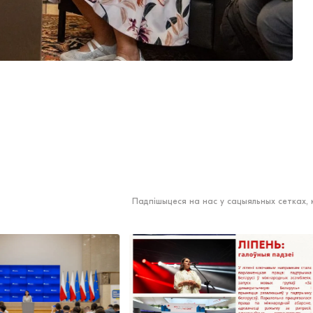
Падпішыцеся на нас у сацыяльных сетках,