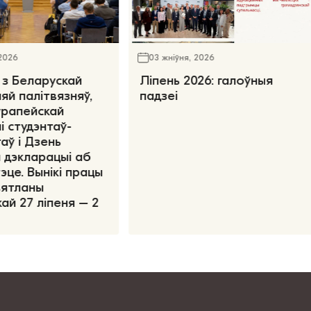
 2026
03 жніўня, 2026
 з Беларускай
Ліпень 2026: галоўныя
яй палітвязняў,
падзеі
ўрапейскай
і студэнтаў-
аў і Дзень
 дэкларацыі аб
эце. Вынікі працы
вятланы
ай 27 ліпеня – 2