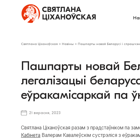
На
Святлана Ціханоўская
>
Навіны
>
Пашпарты новай Беларусі і спрашчэнн
Пашпарты новай Бел
легалізацыі беларуса
еўракамісаркай па 
21 верасня, 2023
Святлана Ціханоўская разам з прадстаўніком па з
Кабінета
Валерам Кавалеўскім сустрэліся з еўракам