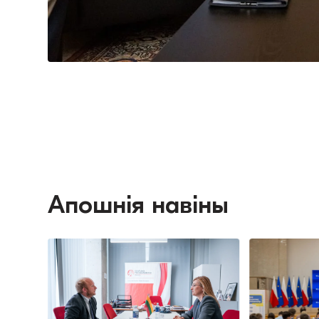
Апошнія навіны