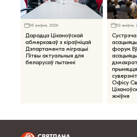
05 жніўня, 2026
03 жніўня,
Дарадца Ціханоўскай
Сустрэча
абмеркаваў з кіраўніцай
асацыяцы
Дэпартамента міграцыі
форум Е
Літвы актуальныя для
асацыяцы
беларусаў пытанні
дэмакрат
прыняцця
суверэніт
Офісу С
Ціханоўск
жніўня