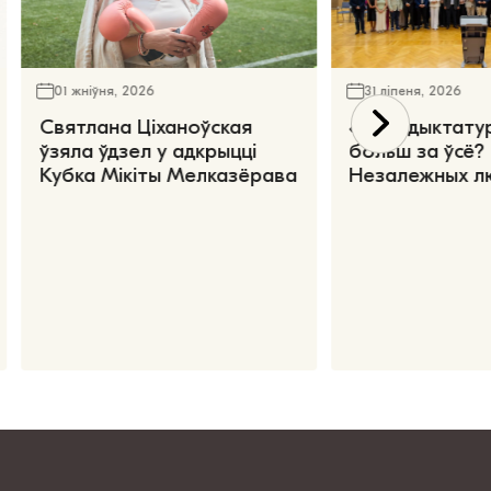
01 жніўня, 2026
31 ліпеня, 2026
Святлана Ціханоўская
«Чаго дыктату
ўзяла ўдзел у адкрыцці
больш за ўсё?
Кубка Мікіты Мелказёрава
Незалежных л