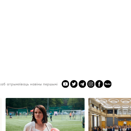
 каб атрымліваць навіны першымі