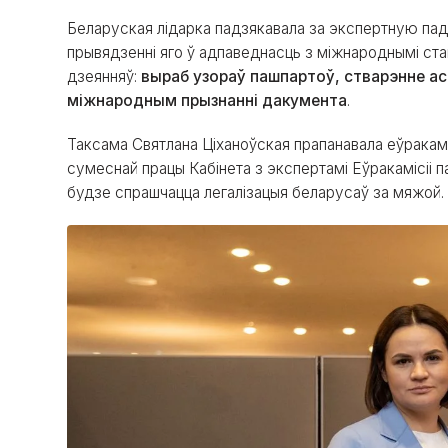
Беларуская лідарка падзякавала за экспертную пад
прывядзенні яго ў адпаведнасць з міжнароднымі ста
дзеянняў:
выраб узораў пашпартоў, стварэнне ас
міжнародным прызнанні дакумента
.
Таксама Святлана Ціханоўская прапанавала еўракам
сумеснай працы Кабінета з экспертамі Еўракамісіі па
будзе спрашчацца легалізацыя беларусаў за мяжой.