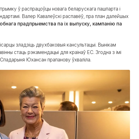
трымку ў распрацоўцы новага беларускага пашпарта і
ндартамі. Валер Кавалеўскі распавёў, пра план далейшых
обнага прадпрыемства па іх выпуску, кампанію па
ісарцы зладзіць двухбаковыя кансультацыі. Вынікам
вінны стаць рэкамендацыі для краінаў ЕС. Згодна з імі
 Спадарыня Юхансан прапанову ўхваліла.