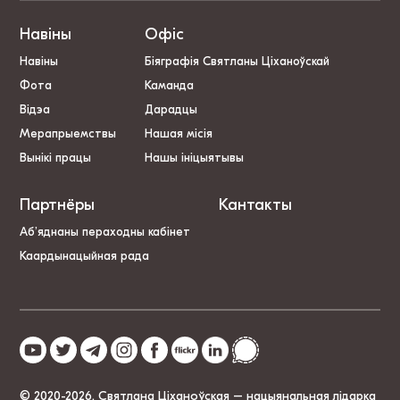
Навіны
Офіс
Навіны
Біяграфія Святланы Ціханоўскай
Фота
Каманда
Відэа
Дарадцы
Мерапрыемствы
Нашая місія
Вынікі працы
Нашы ініцыятывы
Партнёры
Кантакты
Аб’яднаны пераходны кабінет
Каардынацыйная рада
© 2020-2026, Святлана Ціханоўская – нацыянальная лідарка