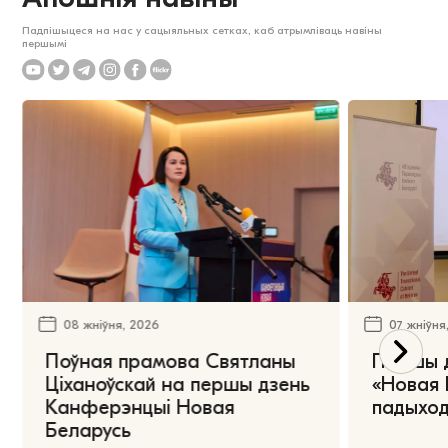
Падпішыцеся на нас у сацыяльных сетках, каб атрымліваць навіны
першымі
08 жніўня, 2026
07 жніўня
Поўная прамова Святланы
Першы 
Ціханоўскай на першы дзень
«Новая 
Канферэнцыі Новая
падыход
Беларусь