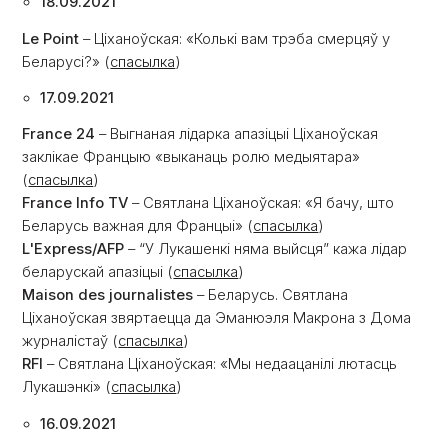
18.09.2021
Le Point
– Ціханоўская: «Колькі вам трэба смерцяў у
Беларусі?» (
спасылка
)
17.09.2021
France 24
– Выгнаная лідарка апазіцыі Ціханоўская
заклікае Францыю «выканаць ролю медыятара»
(
спасылка
)
France Info TV
– Святлана Ціханоўская: «Я бачу, што
Беларусь важная для Францыі» (
спасылка
)
L'Express/AFP
– “У Лукашенкі няма выйсця” кажа лідар
беларускай апазіцыі (
спасылка
)
Maison des journalistes
– Беларусь. Святлана
Ціханоўская звяртаецца да Эманюэля Макрона з Дома
журналістаў (
спасылка
)
RFI
– Святлана Ціханоўская: «Мы недаацанілі лютасць
Лукашэнкі» (
спасылка
)
16.09.2021