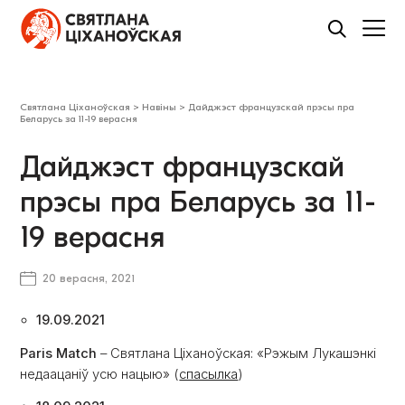
Святлана Ціханоўская
>
Навіны
>
Дайджэст французскай прэсы пра
Беларусь за 11-19 верасня
Дайджэст французскай
прэсы пра Беларусь за 11-
19 верасня
20 верасня, 2021
19.09.2021
Paris Match
– Святлана Ціханоўская: «Рэжым Лукашэнкі
недаацаніў усю нацыю» (
спасылка
)