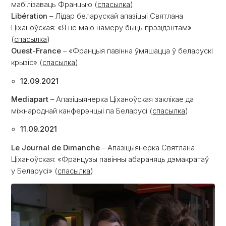
мабілізаваць Францыю (
спасылка
)
Libération
– Лідар беларускай апазіцыі Святлана
Ціханоўская: «Я не маю намеру быць прэзідэнтам»
(
спасылка
)
Ouest-France
– «Францыя павінна ўмяшацца ў беларускі
крызіс» (
спасылка
)
12.09.2021
Mediapart
– Апазіцыянерка Ціханоўская заклікае да
міжнароднай канферэнцыі па Беларусі (
спасылка
)
11.09.2021
Le Journal de Dimanche
– Апазіцыянерка Святлана
Ціханоўская: «Французы павінны абараняць дэмакратаў
у Беларусі» (
спасылка
)