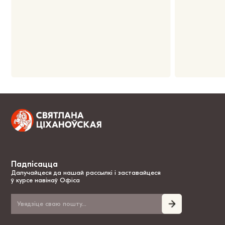
Падпісацца
Далучайцеся да нашай рассылкі і заставайцеся
ў курсе навінаў Офіса