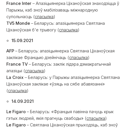
France Inter
– Апазіцыянерка Ціханоўская знаходзіцца ў
Парыжы, каб зноў мабілізаваць міжнародную
супольнасць (
спасылка
)
TV5 Monde
– Беларусь: апазіцыянерка Святлана
Ціханоўская б'е трывогу (
спасылка
)
15.09.2021
AFP
– Беларусь: апазіцыянерка Святлана Ціханоўская
заклікае Францыю дзейнічаць (
спасылка
)
France TV
– Беларусь: заклік лідэра дэмакратычнай
апазіцыі (
спасылка
)
La Сroix
– Беларусь: у Парыжы апазіцыянерка Святлана
Ціханоўская заклікае «ўзяць на сябе абавязанні»
(
спасылка
)
14.09.2021
Le Figaro
– Беларусь: «Францыя павінна пачуць крык
гэтых людзей, якія прагнуць свабоды» (
спасылка
)
Le Figaro
– Святлана Ціханоўская прыходзіць, каб зноў