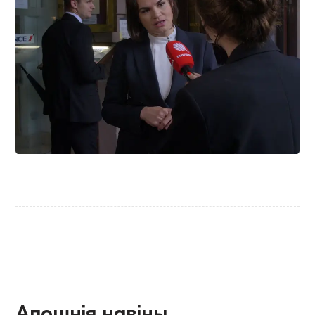
Апошнія навіны