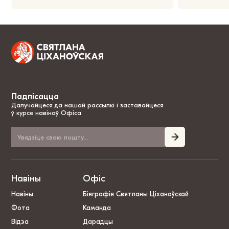
Падпісацца
Далучайцеся да нашай рассылкі і заставайцеся
ў курсе навінаў Офіса
Навіны
Офіс
Навіны
Біяграфія Святланы Ціханоўскай
Фота
Каманда
Відэа
Дарадцы