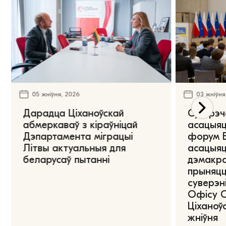
05 жніўня, 2026
03 жніўня
Дарадца Ціханоўскай
Сустрэч
абмеркаваў з кіраўніцай
асацыяц
Дэпартамента міграцыі
форум Е
Літвы актуальныя для
асацыяц
беларусаў пытанні
дэмакра
прыняцц
суверэні
Офісу 
Ціханоўс
жніўня