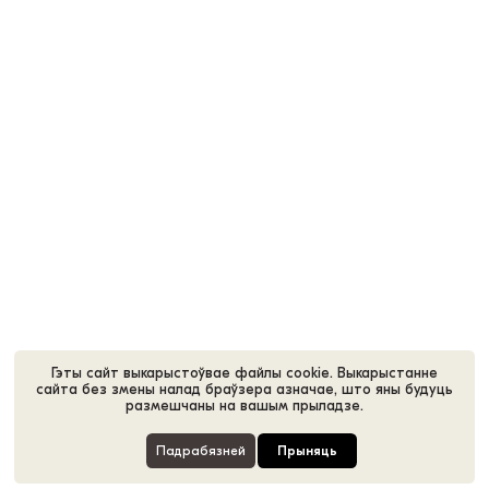
Гэты сайт выкарыстоўвае файлы cookie. Выкарыстанне
сайта без змены налад браўзера азначае, што яны будуць
размешчаны на вашым прыладзе.
Падрабязней
Прыняць