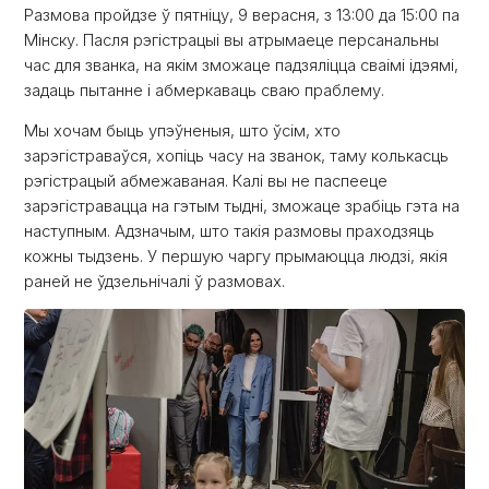
Размова пройдзе ў пятніцу, 9 верасня, з 13:00 да 15:00 па
Мінску. Пасля рэгістрацыі вы атрымаеце персанальны
час для званка, на якім зможаце падзяліцца сваімі ідэямі,
задаць пытанне і абмеркаваць сваю праблему.
Мы хочам быць упэўненыя, што ўсім, хто
зарэгістраваўся, хопіць часу на званок, таму колькасць
рэгістрацый абмежаваная. Калі вы не паспееце
зарэгістравацца на гэтым тыдні, зможаце зрабіць гэта на
наступным. Адзначым, што такія размовы праходзяць
кожны тыдзень. У першую чаргу прымаюцца людзі, якія
раней не ўдзельнічалі ў размовах.