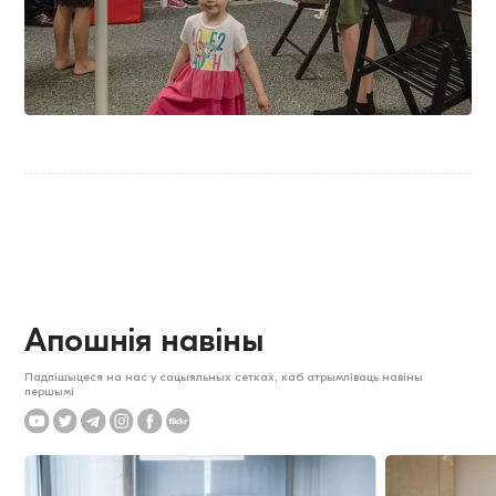
Апошнія навіны
Падпішыцеся на нас у сацыяльных сетках, каб атрымліваць навіны
першымі