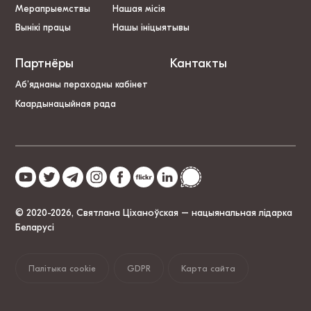
Мерапрыемствы
Нашая місія
Вынікі працы
Нашы ініцыятывы
Партнёры
Кантакты
Аб’яднаны пераходны кабінет
Каардынацыйная рада
© 2020-2026, Святлана Ціханоўская – нацыянальная лідарка
Беларусі
Палітыка cookie
GDPR
Карта сайта