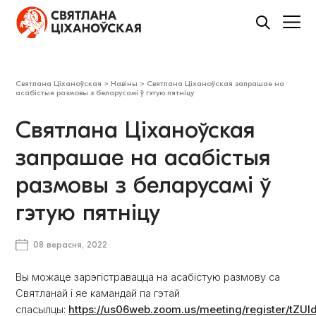
Святлана Ціханоўская
>
Навіны
>
Святлана Ціханоўская запрашае на
асабістыя размовы з беларусамі ў гэтую пятніцу
Святлана Ціханоўская
запрашае на асабістыя
размовы з беларусамі ў
гэтую пятніцу
08 верасня, 2022
Вы можаце зарэгістравацца на асабістую размову са
Святланай і яе камандай па гэтай
спасылцы:
https://us06web.zoom.us/meeting/register/