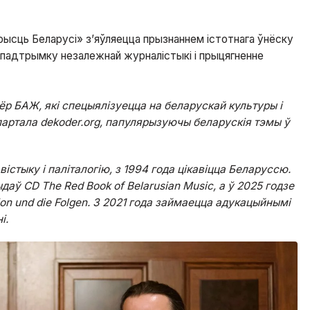
ысць Беларусі» з’яўляецца прызнаннем істотнага ўнёску
 падтрымку незалежнай журналістыкі і прыцягненне
нёр БАЖ, які спецыялізуецца на беларускай культуры і
партала dekoder.org, папулярызуючы беларускія тэмы ў
стыку і паліталогію, з 1994 года цікавіцца Беларуссю.
даў CD The Red Book of Belarusian Music, а ў 2025 годзе
ution und die Folgen. З 2021 года займаецца адукацыйнымі
і.