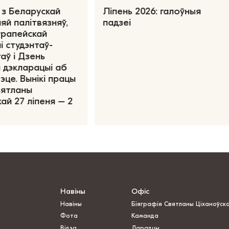
 з Беларускай
Ліпень 2026: галоўныя
яй палітвязняў,
падзеі
ўрапейскай
і студэнтаў-
аў і Дзень
 дэкларацыі аб
эце. Вынікі працы
вятланы
ай 27 ліпеня – 2
Навіны
Офіс
Навіны
Біяграфія Святланы Ціханоўск
Фота
Каманда
Відэа
Дарадцы