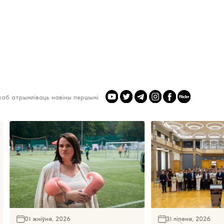
 каб атрымліваць навіны першымі
01 жніўня, 2026
31 ліпеня, 2026