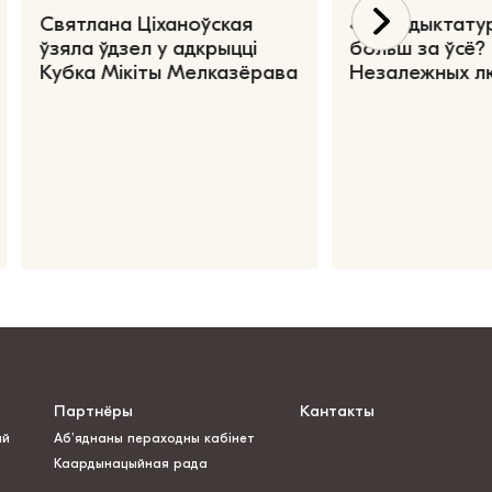
Святлана Ціханоўская
«Чаго дыктату
ўзяла ўдзел у адкрыцці
больш за ўсё?
Кубка Мікіты Мелказёрава
Незалежных л
Партнёры
Кантакты
ай
Аб’яднаны пераходны кабінет
Каардынацыйная рада