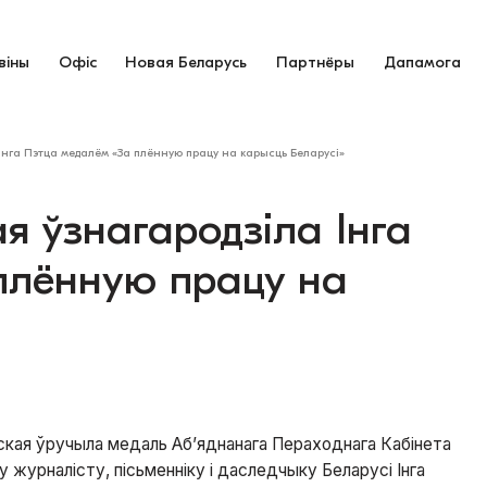
віны
Офіс
Новая Беларусь
Партнёры
Дапамога
Інга Пэтца медалём «За плённую працу на карысць Беларусі»
я ўзнагародзіла Інга
плённую працу на
оўская ўручыла медаль Аб’яднанага Пераходнага Кабінета
 журналісту, пісьменніку і даследчыку Беларусі Інга