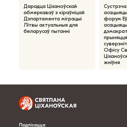
Дарадца Ціханоўскай
Сустрэча
абмеркаваў з кіраўніцай
асацыяцы
Дэпартамента міграцыі
форум Е
Літвы актуальныя для
асацыяцы
беларусаў пытанні
дэмакрат
прыняцця
суверэніт
Офісу С
Ціханоўск
жніўня
Падпісацца