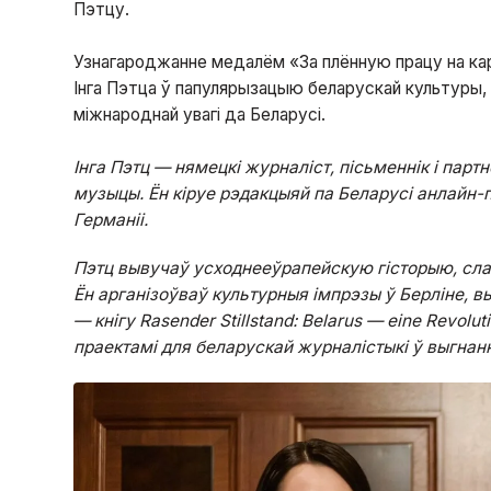
Пэтцу.
Узнагароджанне медалём «За плённую працу на кар
Інга Пэтца ў папулярызацыю беларускай культуры,
міжнароднай увагі да Беларусі.
Інга Пэтц — нямецкі журналіст, пісьменнік і парт
музыцы. Ён кіруе рэдакцыяй па Беларусі анлайн-
Германіі.
Пэтц вывучаў усходнееўрапейскую гісторыю, славі
Ён арганізоўваў культурныя імпрэзы ў Берліне, вы
— кнігу Rasender Stillstand: Belarus — eine Revol
праектамі для беларускай журналістыкі ў выгнанн