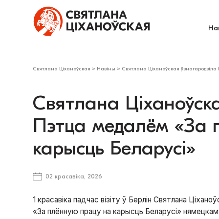
На
Святлана Ціханоўская
>
Навіны
>
Святлана Ціханоўская ўзнагародзіла 
Святлана Ціханоўска
Пэтца медалём «За 
карысць Беларусі»
02 красавіка, 2026
1 красавіка падчас візіту ў Берлін Святлана Ціхан
«За плённую працу на карысць Беларусі» нямецкаму