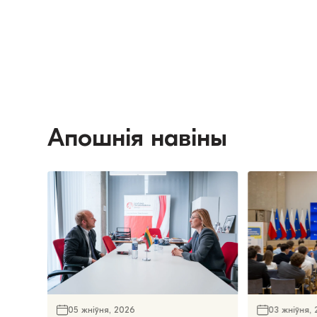
Апошнія навіны
05 жніўня, 2026
03 жніўня,