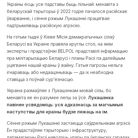
Украіны ёсць усе падставы быць пільнай: менавіта з
беларускай тэрыторыі ў 2022 годзе пачалося расійскае
ўварванне, і сёння рэжым Лукашэнкі працягвае
падтрымліваць расійскую агрэсію.
На гэтым тыдні ў Кіеве Місія дэмакратычных сілаў
Беларусі ва Украіне правяла круглы стол, на якім
эксперты і прадстаўнікі BELPOL прадставілі інфармацыю
пра мілітарызацыю Беларусі і планы Расіі па далейшым
уцягванні нашай краіны ў вайну. Гэтыя пагрозы нельга
ігнараваць або недаацэньваць — да іх неабходна
ставіцца з поўнай сур’ёзнасцю.
Украіна размаўляе з Лукашэнкам мовай сілы, бо
менавіта яе ён разумее лепш за ўсё.
Лукашэнка
павінен усвядоміць: уся адказнасць за магчымыя
наступствы для краіны будзе ляжаць на ім.
Сёння рэжым Лукашэнкі застаецца саўдзельнікам агрэсіі.
Ён прадастаўляе тэрыторыю і інфраструктуру,
дапамагаючы Расіі наводзіць удары па ўкраінскіх гарадах,