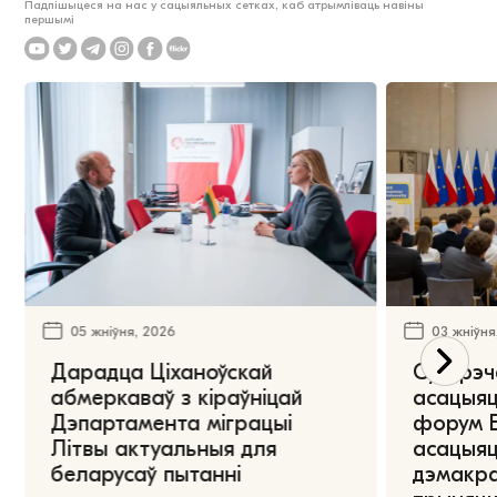
Падпішыцеся на нас у сацыяльных сетках, каб атрымліваць навіны
першымі
05 жніўня, 2026
03 жніўня
Дарадца Ціханоўскай
Сустрэч
абмеркаваў з кіраўніцай
асацыяц
Дэпартамента міграцыі
форум Е
Літвы актуальныя для
асацыяц
беларусаў пытанні
дэмакра