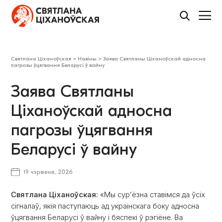
Святлана Ціханоўская
>
Навіны
>
Заява Святланы Ціханоўскай адносна
пагрозы ўцягвання Беларусі ў вайну
Заява Святланы
Ціханоўскай адносна
пагрозы ўцягвання
Беларусі ў вайну
19 чэрвеня, 2026
Святлана Ціханоўская:
«Мы сур’ёзна ставімся да ўсіх
сігналаў, якія паступаюць ад украінскага боку адносна
ўцягвання Беларусі ў вайну і бяспекі ў рэгіёне. Ва