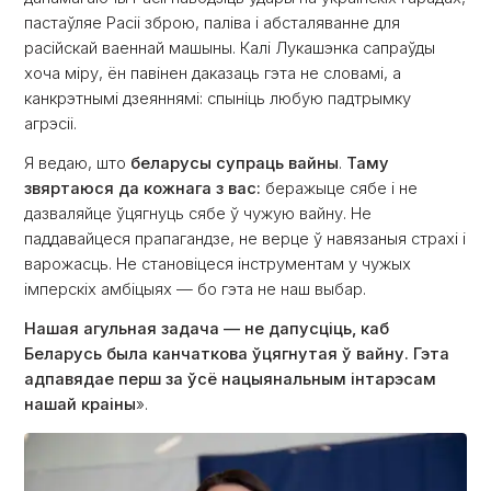
пастаўляе Расіі зброю, паліва і абсталяванне для
расійскай ваеннай машыны. Калі Лукашэнка сапраўды
хоча міру, ён павінен даказаць гэта не словамі, а
канкрэтнымі дзеяннямі: спыніць любую падтрымку
агрэсіі.
Я ведаю, што
беларусы супраць вайны
.
Таму
звяртаюся да кожнага з вас:
беражыце сябе і не
дазваляйце ўцягнуць сябе ў чужую вайну. Не
паддавайцеся прапагандзе, не верце ў навязаныя страхі і
варожасць. Не становіцеся інструментам у чужых
імперскіх амбіцыях — бо гэта не наш выбар.
Нашая агульная задача — не дапусціць, каб
Беларусь была канчаткова ўцягнутая ў вайну. Гэта
адпавядае перш за ўсё нацыянальным інтарэсам
нашай краіны
».