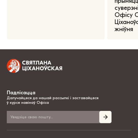
прыняцц
суверэні
Офісу 
Ціханоўс
жніўня
Падпісацца
Далучайцеся да нашай рассылкі і заставайцеся
ў курсе навінаў Офіса