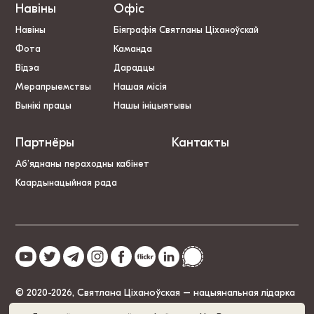
Навіны
Офіс
Навіны
Біяграфія Святланы Ціханоўскай
Фота
Каманда
Відэа
Дарадцы
Мерапрыемствы
Нашая місія
Вынікі працы
Нашы ініцыятывы
Партнёры
Кантакты
Аб’яднаны пераходны кабінет
Каардынацыйная рада
© 2020-2026, Святлана Ціханоўская – нацыянальная лідарка
Беларусі