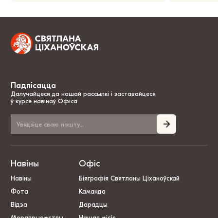
Падпісацца
Далучайцеся да нашай рассылкі і заставайцеся
ў курсе навінаў Офіса
Навіны
Офіс
Навіны
Біяграфія Святланы Ціханоўскай
Фота
Каманда
Відэа
Дарадцы
Мерапрыемствы
Нашая місія