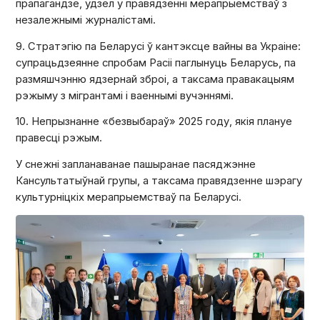
прапагандзе, удзел у правядзенні мерапрыемстваў з
незалежнымі журналістамі.
9. Стратэгію па Беларусі ў кантэксце вайны ва Украіне:
супрацьдзеянне спробам Расіі паглынуць Беларусь, па
размяшчэнню ядзернай зброі, а таксама правакацыям
рэжыму з мігрантамі і ваеннымі вучэннямі.
10. Непрызнанне «‎безвыбараў»‎ 2025 году, якія плануе
правесці рэжым.
У снежні запланаванае пашыранае пасяджэнне
Кансультатыўнай групы, а таксама правядзенне шэрагу
культурніцкіх мерапрыемстваў па Беларусі.