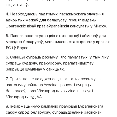
ініцыятываў.
4. Неабходнасць падтрымкі пасажырскага злучэння і
адкрытых межаў для беларусаў, працяг выдачы
шэнгенскіх візаў праз еўрапейскія кансулаты ў Мінску.
5. Павелічэнне студэнцкіх стыпендыяў і абменаў для
маладых беларусаў, магчымасць стажыровак у краінах
ЕС і ў Бруселі.
6. Санкцыі супраць рэжыму і яго памагатых, у тым ліку
супраць суддзяў, пракурораў, прапагандыстаў.
Закрыццё шчылінаў у санкцыях.
7.
Прыцягненне да адказнасці памагатых рэжыму, за
падтрымку вайны ва Украіне і рэпрэсіі супраць
беларусаў, праз Міжнародны крымінальны суд і
Міжнародны суд ААН.
8. Інфармацыйную кампанію прамоцыі Еўрапейскага
саюзу сярод беларусаў, супрацьдзеянне расійскай