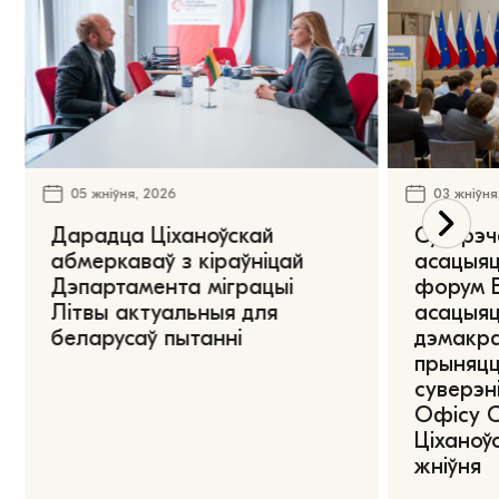
05 жніўня, 2026
03 жніўня
Дарадца Ціханоўскай
Сустрэч
абмеркаваў з кіраўніцай
асацыяц
Дэпартамента міграцыі
форум Е
Літвы актуальныя для
асацыяц
беларусаў пытанні
дэмакра
прыняцц
суверэні
Офісу 
Ціханоўс
жніўня