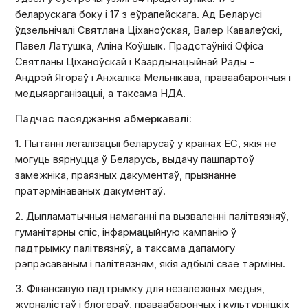
беларускага боку і 17 з еўрапейскага. Ад Беларусі
ўдзельнічалі Святлана Ціханоўская, Валер Кавалеўскі,
Павел Латушка, Аліна Коўшык. Прадстаўнікі Офіса
Святланы Ціханоўскай і Каардынацыйнай Рады –
Андрэй Ягораў і Анжаліка Мельнікава, праваабарончыя і
медыяарганізацыі, а таксама НДА.
Падчас пасяджэння абмеркавалі:
1. Пытанні легалізацыі беларусаў у краінах ЕС, якія не
могуць вярнуцца ў Беларусь, выдачу пашпартоў
замежніка, праязных дакументаў, прызнанне
пратэрмінаваных дакументаў.
2. Дыпламатычныя намаганні па вызваленні палітвязняў,
гуманітарны спіс, інфармацыйную кампанію ў
падтрымку палітвязняў, а таксама дапамогу
рэпрэсаваным і палітвязням, якія адбылі свае тэрміны.
3. Фінансавую падтрымку для незалежных медыя,
журналістаў і блогераў, праваабарончых і культурніцкіх