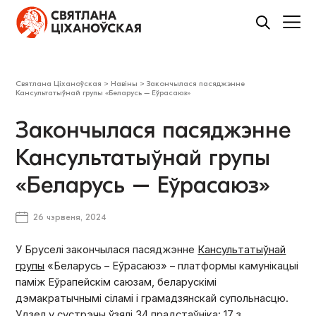
Святлана Ціханоўская
>
Навіны
>
Закончылася пасяджэнне
Кансультатыўнай групы «Беларусь – Еўрасаюз»
Закончылася пасяджэнне
Кансультатыўнай групы
«Беларусь – Еўрасаюз»
26 чэрвеня, 2024
У Бруселі закончылася пасяджэнне
Кансультатыўнай
групы
«Беларусь – Еўрасаюз»
– платформы камунікацыі
паміж Еўрапейскім саюзам, беларускімі
дэмакратычнымі сіламі і грамадзянскай супольнасцю.
Удзел у сустрэчы ўзялі 34 прадстаўніка: 17 з