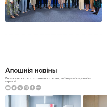
Апошнія навіны
Падпішыцеся на нас у сацыяльных сетках, каб атрымліваць навіны
першымі