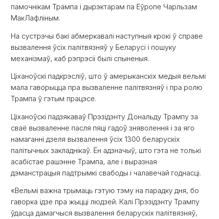
памочнікам Трампа і дырэктарам па Еўропе Чарльзам
МакЛафліным.
На сустрэчы бакі абмеркавалі наступныя крокі ў справе
вызвалення ўсіх палітвязняў у Беларусі і пошуку
механізмаў, каб рэпрэсіі былі спыненыя.
Ціханоўскі падкрэсліў, што ў амерыканскіх медыя вельмі
мала гаворыцца пра вызваленне палітвязняў і пра ролю
Трампа ў гэтым працэсе.
Ціханоўскі падзякаваў Прэзідэнту Дональду Трампу за
сваё вызваленне пасля пяці гадоў зняволення і за яго
намаганні дзеля вызвалення ўсіх 1300 беларускіх
палітычных закладнікаў. Ён адзначыў, што гэта не толькі
асабістае рашэнне Трампа, але і выразная
дэманстрацыя падтрымкі свабоды і чалавечай годнасці.
«Вельмі важна трымаць гэтую тэму на парадку дня, бо
гаворка ідзе пра жыцці людзей. Калі Прэзідэнту Трампу
ўдасца дамагчыся вызвалення беларускіх палітвязняў,