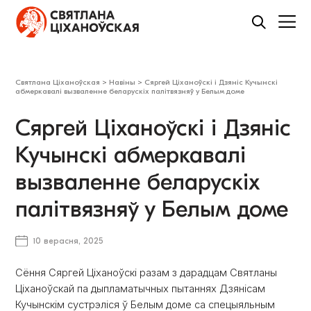
Святлана Ціханоўская
>
Навіны
>
Сяргей Ціханоўскі і Дзяніс Кучынскі
абмеркавалі вызваленне беларускіх палітвязняў у Белым доме
Сяргей Ціханоўскі і Дзяніс
Кучынскі абмеркавалі
вызваленне беларускіх
палітвязняў у Белым доме
10 верасня, 2025
Сёння Сяргей Ціханоўскі разам з дарадцам Святланы
Ціханоўскай па дыпламатычных пытаннях Дзянісам
Кучынскім сустрэліся ў Белым доме са спецыяльным