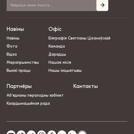
Навіны
Офіс
Навіны
Біяграфія Святланы Ціханоўскай
Фота
Каманда
Відэа
Дарадцы
Мерапрыемствы
Нашая місія
Вынікі працы
Нашы ініцыятывы
Партнёры
Кантакты
Аб’яднаны пераходны кабінет
Каардынацыйная рада