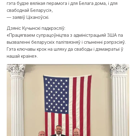
гэта будзе вялікая перамога і для Белага дома, і для
свабоднай Беларусі»,
— заявіў Ціханоўскі.
Дзяніс Кучынскі падкрэсліў:
«Працягваем супрацоўніцтва з адміністрацыяй ЗША па
вызваленні беларускіх палітвязняў і спыненні рэпрэсіяў.
Гэта ключавы крок на шляху да свабоды і дэмакратыі ў
нашай краіне».