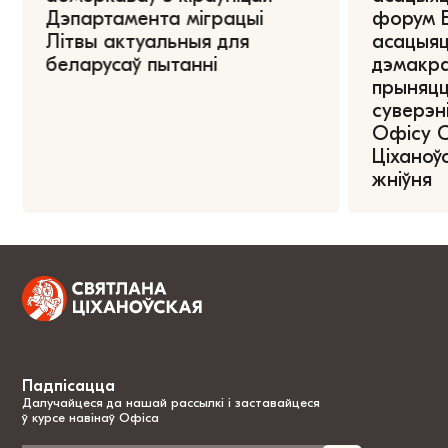
Дэпартамента міграцыі
форум Е
Літвы актуальныя для
асацыяц
беларусаў пытанні
дэмакра
прыняцц
суверэні
Офісу 
Ціханоўс
жніўня
Падпісацца
Далучайцеся да нашай рассылкі і заставайцеся
ў курсе навінаў Офіса