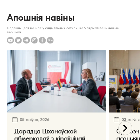
Апошнія навіны
Падпішыцеся на нас у сацыяльных сетках, каб атрымліваць навіны
першымі
05 жніўня, 2026
03 жніўня
Дарадца Ціханоўскай
Сустрэч
абмеркаваў з кіраўніцай
асацыяц