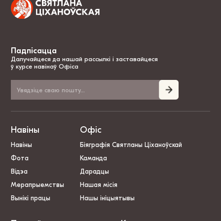
Падпісацца
Далучайцеся да нашай рассылкі і заставайцеся
ў курсе навінаў Офіса
Навіны
Офіс
Навіны
Біяграфія Святланы Ціханоўскай
Фота
Каманда
Відэа
Дарадцы
Мерапрыемствы
Нашая місія
Вынікі працы
Нашы ініцыятывы