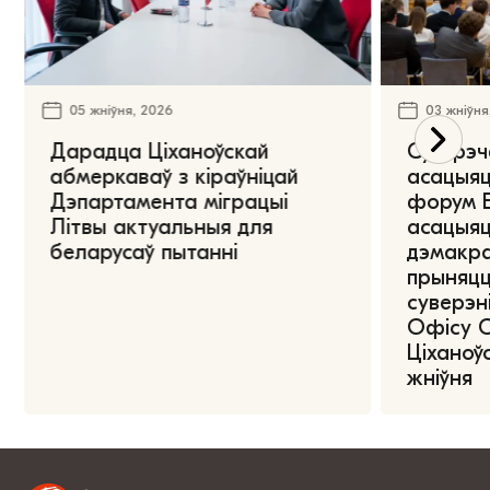
05 жніўня, 2026
03 жніўня
Дарадца Ціханоўскай
Сустрэч
абмеркаваў з кіраўніцай
асацыяц
Дэпартамента міграцыі
форум Е
Літвы актуальныя для
асацыяц
беларусаў пытанні
дэмакра
прыняцц
суверэні
Офісу 
Ціханоўс
жніўня