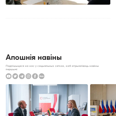
Апошнія навіны
Падпішыцеся на нас у сацыяльных сетках, каб атрымліваць навіны
першымі