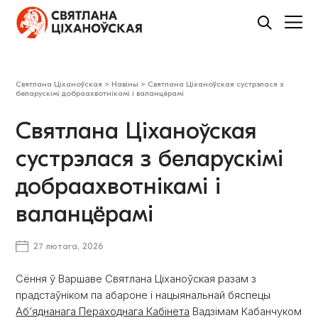
Святлана Ціханоўская
>
Навіны
>
Святлана Ціханоўская сустрэлася з
беларускімі добраахвотнікамі і валанцёрамі
Святлана Ціханоўская
сустрэлася з беларускімі
добраахвотнікамі і
валанцёрамі
27 лютага, 2026
Сёння ў Варшаве Святлана Ціханоўская разам з
прадстаўніком па абароне і нацыянальнай бяспецы
Аб’яднанага Пераходнага Кабінета
Вадзімам Кабанчуком