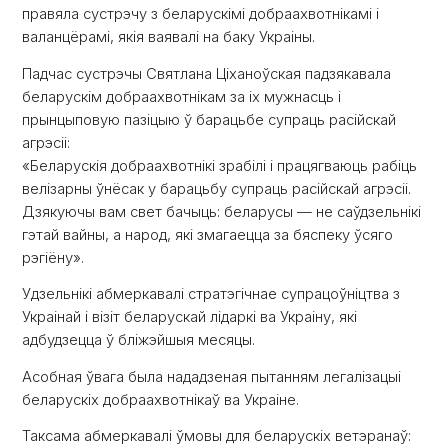
правяла сустрэчу з беларускімі добраахвотнікамі і
валанцёрамі, якія ваявалі на баку Украіны.
Падчас сустрэчы Святлана Ціханоўская падзякавала
беларускім добраахвотнікам за іх мужнасць і
прынцыповую пазіцыю ў барацьбе супраць расійскай
агрэсіі:
«Беларускія добраахвотнікі зрабілі і працягваюць рабіць
велізарны ўнёсак у барацьбу супраць расійскай агрэсіі.
Дзякуючы вам свет бачыць: беларусы — не саўдзельнікі
гэтай вайны, а народ, які змагаецца за бяспеку ўсяго
рэгіёну».
Удзельнікі абмеркавалі стратэгічнае супрацоўніцтва з
Украінай і візіт беларускай лідаркі ва Украіну, які
адбудзецца ў бліжэйшыя месяцы.
Асобная ўвага была нададзеная пытанням легалізацыі
беларускіх добраахвотнікаў ва Украіне.
Таксама абмеркавалі ўмовы для беларускіх ветэранаў: