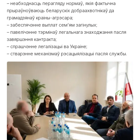
– неабходнасць перагляду нормаў, якія фактычна
прыраўноўваюць беларускіх добраахвотнікаў да
грамадзянаў краіны-агрэсара;
– забеспячэнне выплат сем’ям загінулых;
– павелічэнне тэрмінаў легальнага знаходжання пасля
завяршэння кантракта;
– спрашчэнне легалізацыі ва Украіне;
– стварэнне механізмаў рэсацыялізацыі пасля службы.