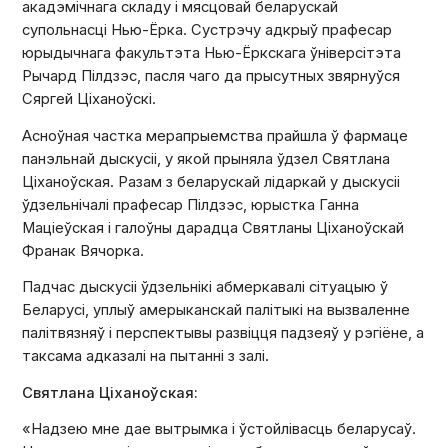
акадэмічнага складу і мясцовай беларускай
супольнасці Нью-Ёрка. Сустрэчу адкрыў прафесар
юрыдычнага факультэта Нью-Ёркскага ўніверсітэта
Рычард Пілдзэс, пасля чаго да прысутных звярнуўся
Сяргей Ціханоўскі.
Асноўная частка мерапрыемства прайшла ў фармаце
панэльнай дыскусіі, у якой прыняла ўдзел Святлана
Ціханоўская. Разам з беларускай лідаркай у дыскусіі
ўдзельнічалі прафесар Пілдзэс, юрыстка Ганна
Маціеўская і галоўны дарадца Святланы Ціханоўскай
Франак Вячорка.
Падчас дыскусіі ўдзельнікі абмеркавалі сітуацыю ў
Беларусі, уплыў амерыканскай палітыкі на вызваленне
палітвязняў і перспектывы развіцця падзеяў у рэгіёне, а
таксама адказалі на пытанні з залі.
Святлана Ціханоўская:
«Надзею мне дае вытрымка і ўстойлівасць беларусаў.