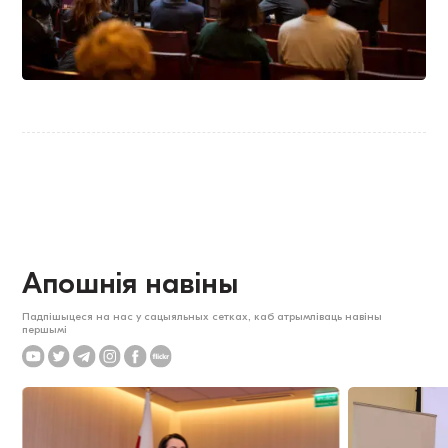
Апошнія навіны
Падпішыцеся на нас у сацыяльных сетках, каб атрымліваць навіны
першымі