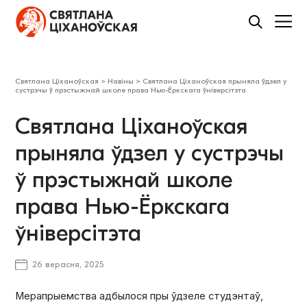
Святлана Ціханоўская
>
Навіны
>
Святлана Ціханоўская прыняла ўдзел у
сустрэчы ў прэстыжнай школе права Нью-Ёркскага ўніверсітэта
Святлана Ціханоўская
прыняла ўдзел у сустрэчы
ў прэстыжнай школе
права Нью-Ёркскага
ўніверсітэта
26 верасня, 2025
Мерапрыемства адбылося пры ўдзеле студэнтаў,