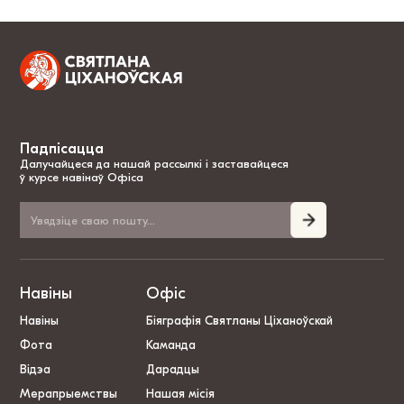
Падпісацца
Далучайцеся да нашай рассылкі і заставайцеся
ў курсе навінаў Офіса
Навіны
Офіс
Навіны
Біяграфія Святланы Ціханоўскай
Фота
Каманда
Відэа
Дарадцы
Мерапрыемствы
Нашая місія