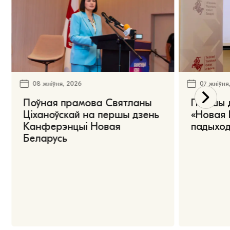
08 жніўня, 2026
07 жніўня
Поўная прамова Святланы
Першы 
Ціханоўскай на першы дзень
«Новая 
Канферэнцыі Новая
падыход
Беларусь