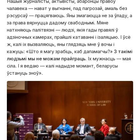
Нашыя журналісты, актывісты, абаронцы правоў
чалавека — нават у выгнанні, пад пагрозай, амаль без
рэсурсаў — працягваюць. Яны змагаюцца не за ўладу, а
за права вярнуцца дадому свабоднымі. Мяне
натхняюць палітвязні — людзі, якія гады правялі ў
адзіночных камерах, прайшлі катаванні і ізаляцыю. І ўсё
ж, калі іх вызваляюць, яны глядзяць мне ў вочы і
кажуць: «Што я магу зрабіць, каб дапамагчы?»
З такімі
людзьмі мы не можам прайграць.
Іх мужнасць — мая
сіла. І я ведаю — калі надыдзе момант, беларусы
ўстануць зноў».