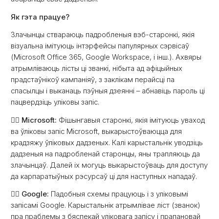
Як гэта працуе?
Злачынцы ствараюць падробленыя вэб-старонкі, якія
візуальна імітуюць інтэрфейсы папулярных сэрвісаў
(Microsoft Office 365, Google Workspace, і інш.). Ахвяры
атрымліваюць лісты ці званкі, нібыта ад афіцыйных
прадстаўнікоў кампаніяў, з заклікам перайсці па
спасылцы і выканаць пэўныя дзеянні – абнавіць пароль ці
пацвердзіць уліковы запіс.
👉🏻 Microsoft:
Фішынгавыя старонкі, якія імітуюць уваход
ва ўліковы запіс Microsoft, выкарыстоўваюцца для
крадзяжу ўліковых дадзеных. Калі карыстальнік уводзіць
дадзеныя на падробленай старонцы, яны трапляюць да
злачынцаў. Далей іх могуць выкарыстоўваць для доступу
да карпаратыўных рэсурсаў ці для наступных нападаў.
👉🏻 Google:
Падобныя схемы працуюць і з уліковымі
запісамі Google. Карыстальнік атрымлівае ліст (званок)
пра праблемы з бяспекай уліковага запісу і прапановай