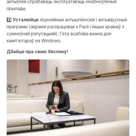
актыўней спрабаваць эксплуатаваць неабноўленыя
прылады.
3️⃣
Усталюйце
ліцэнзійныя антышпіёнскія і антывірусныя
праграмы (акрамя распрацовак з Расіі і іншых краінаў з
сумнеўнай рэпутацыяй). Гэта асабліва важна для
камп’ютараў на Windows.
Дбайце пра сваю бяспеку!