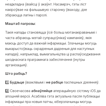
неадкладна ўвайсці ў акаўнт. Насамрэч, гэты ліст
накіроўвае на фальшывую старонку ўваходу, дзе
збіраюцца лагіны і паролі.
Маштаб пагрозы:
Такія напады становяцца ўсё больш мэтанакіраванымі і
часта абіраюць мэтай супрацоўнікаў кампаніяў, якія
маюць доступ да важнай інфармацыі. Злачынцы могуць
выкарыстоўваць скрадзеныя дадзеныя для наступных
нападаў, напрыклад, вымагальніцтва ці распаўсюджвання
шкоднаснага праграмнага забеспячэння ўнутры
арганізацыяў.
Што рабіць?
1️⃣
Будзьце
ўважлівымі і
не рабіце
паспешных дзеянняў.
2️⃣ Своечасова
абнаўляйце
аперацыйную сістэму iOS да
апошняй версіі. Асабліва гэта актуальна пасля публікацыі
інфармацыі пра новыя патчы, кіберзлачынцы могуць