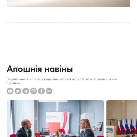
Апошнія навіны
Падпішыцеся на нас у сацыяльных сетках, каб атрымліваць навіны
першымі