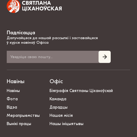
Падпісацца
Далучайцеся да нашай рассылкі і заставайцеся
ў курсе навінаў Офіса
Навіны
Офіс
Навіны
Біяграфія Святланы Ціханоўскай
Фота
Каманда
Відэа
Дарадцы
Мерапрыемствы
Нашая місія
Вынікі працы
Нашы ініцыятывы