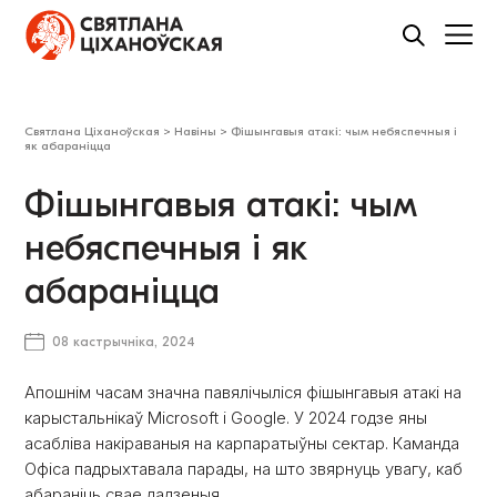
Святлана Ціханоўская
>
Навіны
>
Фішынгавыя атакі: чым небяспечныя і
як абараніцца
Фішынгавыя атакі: чым
небяспечныя і як
абараніцца
08 кастрычніка, 2024
Апошнім часам значна павялічыліся фішынгавыя атакі на
карыстальнікаў Microsoft і Google. У 2024 годзе яны
асабліва накіраваныя на карпаратыўны сектар. Каманда
Офіса падрыхтавала парады, на што звярнуць увагу, каб
абараніць свае дадзеныя.