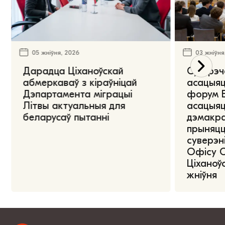
05 жніўня, 2026
03 жніўня
Дарадца Ціханоўскай
Сустрэч
абмеркаваў з кіраўніцай
асацыяц
Дэпартамента міграцыі
форум Е
Літвы актуальныя для
асацыяц
беларусаў пытанні
дэмакра
прыняцц
суверэні
Офісу 
Ціханоўс
жніўня