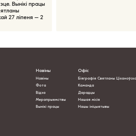
эце. Вынікі працы
вятланы
ай 27 ліпеня – 2
Навіны
Офіс
Навіны
Біяграфія Святланы Ціханоўск
Фота
Каманда
Відэа
Дарадцы
Мерапрыемствы
Нашая місія
Вынікі працы
Нашы ініцыятывы