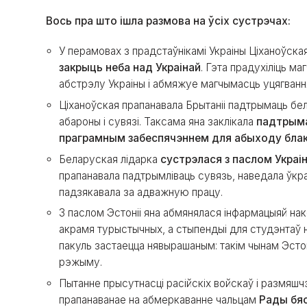
Вось пра што ішла размова на ўсіх сустрэчах:
У перамовах з прадстаўнікамі Украіны Ціханоўска
закрыць неба над Украінай
. Гэта прадухіліць м
абстрэлу Украіны і абмяжуе магчымасць уцягвання
Ціханоўская прапанавала Брытаніі падтрымаць бел
абароны і сувязі. Таксама яна заклікала
падтрыма
праграмным забеспячэннем для абыходу блакі
Беларуская лідарка
сустрэлася з паслом Украі
прапанавала падтрымліваць сувязь, наведала ўк
падзякавала за адважную працу.
З паслом Эстоніі яна абмянялася інфармацыяй на
акрамя турыстычных, а стыпендыі для студэнтаў 
пакуль застаецца нявырашаным: такім чынам Эсто
рэжыму.
Пытанне прысутнасці расійскіх войскаў і размяшч
прапанаванае на абмеркаванне чальцам
Рады бяс