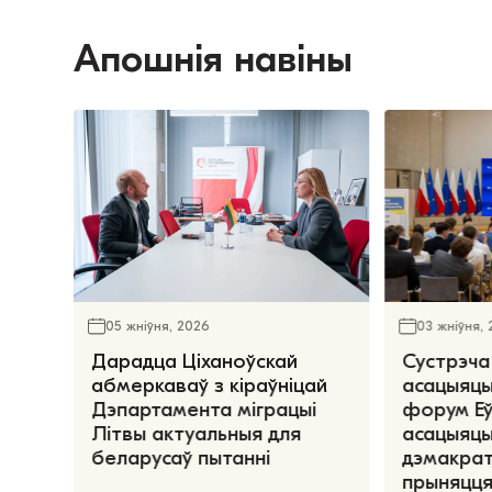
Апошнія навіны
05 жніўня, 2026
03 жніўня,
Дарадца Ціханоўскай
Сустрэча
абмеркаваў з кіраўніцай
асацыяцы
Дэпартамента міграцыі
форум Е
Літвы актуальныя для
асацыяцы
беларусаў пытанні
дэмакрат
прыняцця