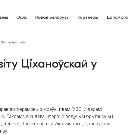
віны
Офіс
Новая Беларусь
Партнёры
Дапамога
 у Вялікабрытанію
зіту Ціханоўскай у
правяла перамовы з кіраўніцтвам МЗС, лідарамі
не. Таксама яна дала інтэрв'ю вядучым брытанскім і
, Reuters, The Economist. Акрамя таго, Ціханоўская
наў.