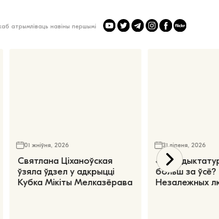
 каб атрымліваць навіны першымі
01 жніўня, 2026
31 ліпеня, 2026
Святлана Ціханоўская
«Чаго дыктату
ўзяла ўдзел у адкрыцці
больш за ўсё?
Кубка Мікіты Мелказёрава
Незалежных л