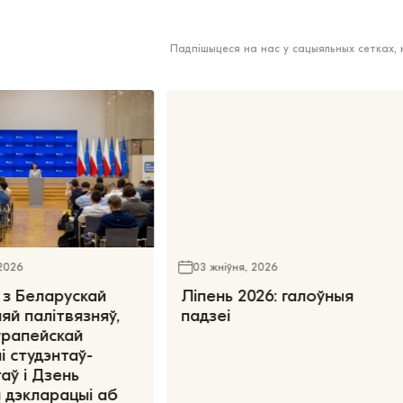
Падпішыцеся на нас у сацыяльных сетках,
 2026
03 жніўня, 2026
 з Беларускай
Ліпень 2026: галоўныя
яй палітвязняў,
падзеі
ўрапейскай
і студэнтаў-
аў і Дзень
 дэкларацыі аб