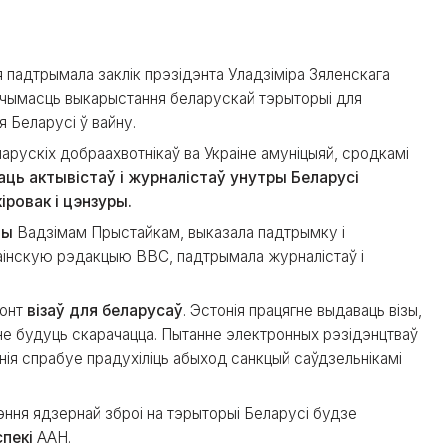
я падтрымала заклік прэзідэнта Уладзіміра Зяленскага
агчымасць выкарыстання беларускай тэрыторыі для
 Беларусі ў вайну.
арускіх добраахвотнікаў ва Украіне амуніцыяй, сродкамі
ць актывістаў і журналістаў унутры Беларусі
ровак і цэнзуры.
ны
Вадзімам Прыстайкам, выказала падтрымку і
раінскую рэдакцыю BBC, падтрымала журналістаў і
конт
візаў для беларусаў
. Эстонія працягне выдаваць візы,
не будуць скарачацца. Пытанне электронных рэзідэнцтваў
нія спрабуе прадухіліць абыход санкцый саўдзельнікамі
эння ядзернай зброі на тэрыторыі Беларусі будзе
пекі
ААН.