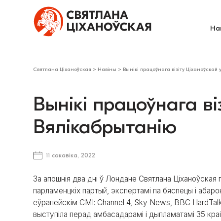
На
Святлана Ціханоўская
>
Навіны
>
Вынікі працоўнага візіту Ціханоўскай
Вынікі працоўнага ві
Вялікабрытанію
11 сакавіка, 2022
За апошнія два дні ў Лондане Святлана Ціханоўская 
парламенцкіх партый, экспертамі па бяспецы і абаро
еўрапейскім СМІ: Channel 4, Sky News, BBC HardTalk
выступіла перад амбасадарамі і дыпламатамі 35 краі