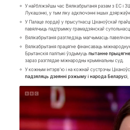
У найбліжэйшы час Вялікабрытанія разам з ЕС і 
Лукашэнкі, у тым ліку адключэнні іншых дзяржаў
У Палаце лордаў у прысутнасці Ціханоўскай прайш
павялічыць падтрымку грамадзянскай супольнасці
Вялікабрытанія разгледзіць магчымасць павелічэ
Вялікабрытанія працягне фінансаваць міжнародн
Брытанскія палітыкі ўздымуць
пытанне прыцягнен
зараз разглядае міжнародны крымінальны суд.
У кожным інтэрв'ю і на кожнай сустрэчы Ціханоўс
падзяляць дзеянні рэжыму і народа Беларусі
,