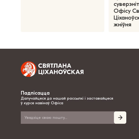
суверэніт
Офісу С
Ціханоўск
жніўня
Падпісацца
Далучайцеся да нашай рассылкі і заставайцеся
ў курсе навінаў Офіса