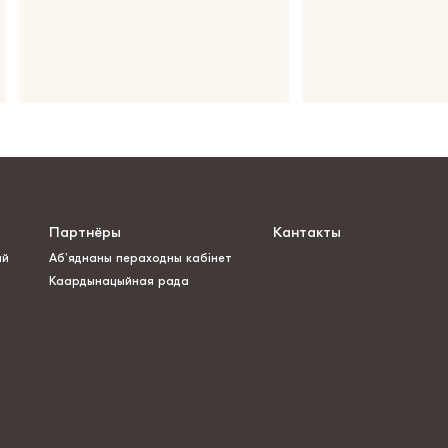
Партнёры
Кантакты
ай
Аб’яднаны пераходны кабінет
Каардынацыйная рада