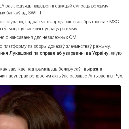
ЗША разгледзяць пашырэнні санкцый супраць рэжыму
ных банкаў ад SWIFT.
лі слуханні, падчас якіх лорды заклікалі брытанскае МЗС
 і ўзмацніць санкцыі супраць рэжыму.
ння фінансавання для незалежных СМІ.
ую платформу па зборы доказаў злачынстваў рэжыму.
ня Лукашэнкі па справе аб уварванні ва Украіну
, якую
кая заклікае падтрымліваць беларусаў і
выразна
 які насуперак рэпрэсіям актыўна развівае
Антываенны Рух
.