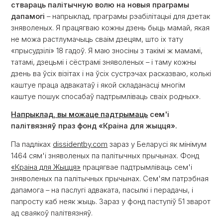
ствараць палітычную волю на новыя праграмы
дапамогі
– напрыклад, праграмы рэабілітацыі для дзетак
зняволеных. Я працягваю кожны дзень быць мамай, якая
не можа растлумачыць сваім дзецям, што іх тату
«прысудзілі» 18 гадоў. Я маю зносіны з такімі ж мамамі,
татамі, дзецьмі і сёстрамі зняволеных – і таму кожны
дзень ва ўсіх візітах і на ўсіх сустрэчах расказваю, колькі
каштуе праца адвакатаў і якой складанасці многім
каштуе пошук спосабаў падтрымліваць сваіх родных».
Напрыклад, вы можаце падтрымаць
сем'і
палітвязняў праз фонд «Краіна для жыцця».
Па падліках
dissidentby.com
зараз у Беларусі як мінімум
1464 сям'і зняволеных па палітычных прычынах. Фонд
«Краіна для Жыцця»
працягвае падтрымліваць сем'і
зняволеных па палітычных прычынах. Сем'ям патрэбная
дапамога – на паслугі адваката, пасылкі і перадачы, і
папросту каб неяк жыць. Зараз у фонд паступіў 51 зварот
ад сваякоў палітвязняў.