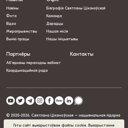
Навіны
Біяграфія Святланы Ціханоўскай
Фота
Каманда
Відэа
Дарадцы
Мерапрыемствы
Нашая місія
Вынікі працы
Нашы ініцыятывы
Партнёры
Кантакты
Аб’яднаны пераходны кабінет
Каардынацыйная рада
© 2020-2026, Святлана Ціханоўская – нацыянальная лідарка
Беларусі
Гэты сайт выкарыстоўвае файлы cookie. Выкарыстанне