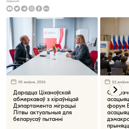
першымі
05 жніўня, 2026
03 жніўня
Дарадца Ціханоўскай
Сустрэч
абмеркаваў з кіраўніцай
асацыяц
Дэпартамента міграцыі
форум Е
Літвы актуальныя для
асацыяц
беларусаў пытанні
дэмакра
прыняцц