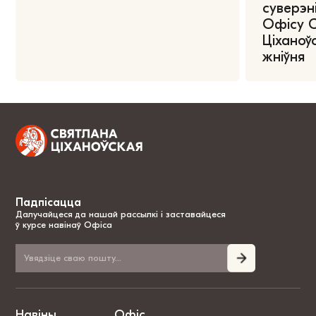
суверэні
Офісу 
Ціханоўс
жніўня
Падпісацца
Далучайцеся да нашай рассылкі і заставайцеся
ў курсе навінаў Офіса
Навіны
Офіс