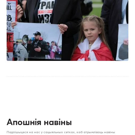
Апошнія навіны
Падпішыцеся на нас у сацыяльных сетках, каб атрымліваць навіны