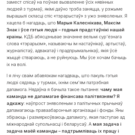
замест спісаў на поўнае вызваленне ўсіх нявінных
людзей з турмаў, якімі даўно трэба заняцца, у рэжыме
вырашылі скласці спіс «тэрарыстаў» з ужо зняволеных. Я
хацела б нагадаць, што
Марыя Калеснікава, Максім
Знак і ўсе гэтыя людзі – годныя прадстаўнікі нашай
краіны.
КДБ абясцэньвае значэнне вельмі сур'ёзнага
слова «тэрарызм», называючы ім настаўнікаў, артыстаў,
журналістаў, адвакатаў і прадпрымальнікаў, якія ўсё
жыццё ствараюць, а не руйнуюць. Мы ўсе хочам бачыць
іх на волі.
І я лічу сваім абавязкам нагадваць, што пакуль гэтыя
людзі сядзяць у турмах, іхнім сем'ям патрэбная
дапамога. Нядаўна я бачыла такое пытанне:
чаму мая
каманда не дапамагае фінансава палітвязням? Я
адкажу
: наўпрост зняволеным з палітычных прычынаў
дапамагаюць праваабарончыя арганізацыі і фонды. Яны
збіраюць і размяркоўваюць дапамогу, якая паступае ад
міжнароднай супольнасці і беларусаў. А
мая задача і
задача маёй каманды – падтрымліваць іх працу і