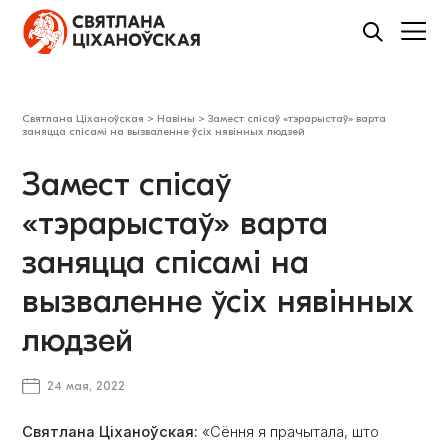
Святлана Ціханоўская
>
Навіны
>
Замест спісаў «тэрарыстаў» варта
заняцца спісамі на вызваленне ўсіх нявінных людзей
Замест спісаў
«тэрарыстаў» варта
заняцца спісамі на
вызваленне ўсіх нявінных
людзей
24 мая, 2022
Святлана Ціханоўская:
«Сёння я прачытала, што