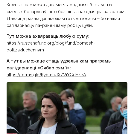
Кожны з нас можа дапамагчы родным і блізкім тых
смелых беларусаў, што без віны знаходзяцца за кратамі.
Давайце разам дапаможам гэтым людзям – бо нашая
салідарнасць па-ранейшаму робіць цуды.
Тут можна ахвяраваць любую суму:
https://ru.stranafund.org/blog/fund/pomosh-
politzakluchennym
А тут вы можаце стаць удзельнікам праграмы
салідарнасці «Сябар сям'і»:
https://forms.gle/KybmhUX7ViYGdFzeA