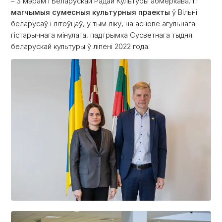
– З мэрам і Беларускай Радай Культуры абмеркавалі і
магчымыя сумесныя культурныя праекты
ў Вільні
беларусаў і літоўцаў, у тым ліку, на аснове агульнага
гістарычнага мінулага, падтрымка Сусветнага тыдня
беларускай культуры ў ліпені 2022 года.