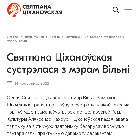
Святлана Ціханоўская
>
Навіны
>
Святлана Ціханоўская сустрэлася з
мэрам Вільні
Святлана Ціханоўская
сустрэлася з мэрам Вільні
14 красавіка, 2022
Сёння Святлана Ціханоўская і мэр Вільні
Рэмігіюс
Шымашус
правялі працоўную сустрэчу, у якой таксама
прыняў удзел выканаўчы дырэктар
Беларускай Рады
Культуры
Аляксандр Чахоўскі. Ціханоўская падзякавала
палітыку за актыўную падтрымку беларусаў вось ужо
паўтара гады: практычную дапамогу рэлакантам,