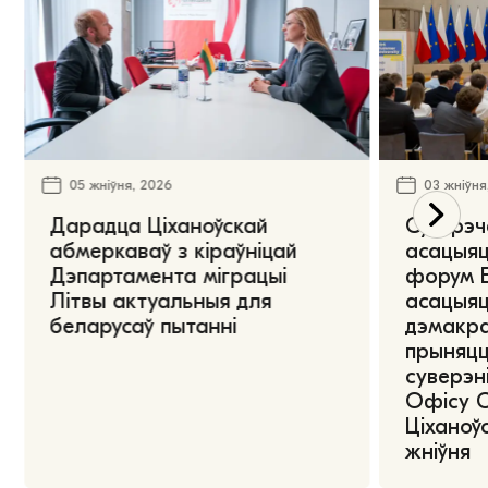
05 жніўня, 2026
03 жніўня
Дарадца Ціханоўскай
Сустрэч
абмеркаваў з кіраўніцай
асацыяц
Дэпартамента міграцыі
форум Е
Літвы актуальныя для
асацыяц
беларусаў пытанні
дэмакра
прыняцц
суверэні
Офісу 
Ціханоўс
жніўня