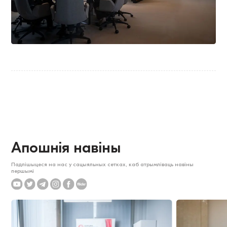
Апошнія навіны
Падпішыцеся на нас у сацыяльных сетках, каб атрымліваць навіны
першымі