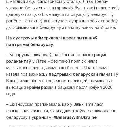
шматлікія акцыі салідарнасці ў сталіцы Літвы (бела-
чырвона-белыя сцягі на гарадскіх будынках і падсветка),
цвёрдую пазіцыю Шымашуса па сітуацыі ў Беларусі і ў
рэгіёне – ён актыўна выступае супраць любых спробаў
дыскрымінаваць беларусаў з пачатку вайны ва Украіне.
На сустрэчы абмеркавалі шэраг пытанняў
падтрымкі беларусаў:
– Беларуская лідарка ўзняла пытанне
рэгістрацыі
рэлакантаў
у Літве – без такой прапіскі няма
магчымасці адкрыць кампаніі і бізнесы. Яна таксама
казала пра важнасць
падтрымкі беларускай гімназіі
ў
Вільні, якую наведваюць мноства дзяцей, вымушаных
выехаць з краіны разам з бацькамі пасля жніўня 2020
года.
– Ціханоўская прапанавала, каб у Вільні з'явілася
сацыяльная кампанія, якая адлюстроўвае салідарнасць
беларусаў з украінцамі
#BelarusWithUkraine
.