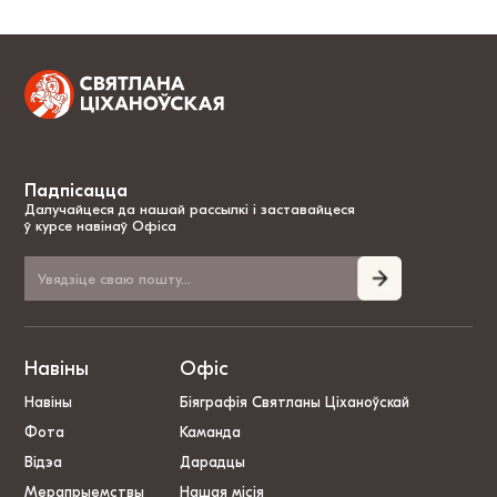
Падпісацца
Далучайцеся да нашай рассылкі і заставайцеся
ў курсе навінаў Офіса
Навіны
Офіс
Навіны
Біяграфія Святланы Ціханоўскай
Фота
Каманда
Відэа
Дарадцы
Мерапрыемствы
Нашая місія