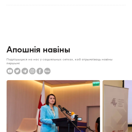
Апошнія навіны
Падпішыцеся на нас у сацыяльных сетках, каб атрымліваць навіны
першымі