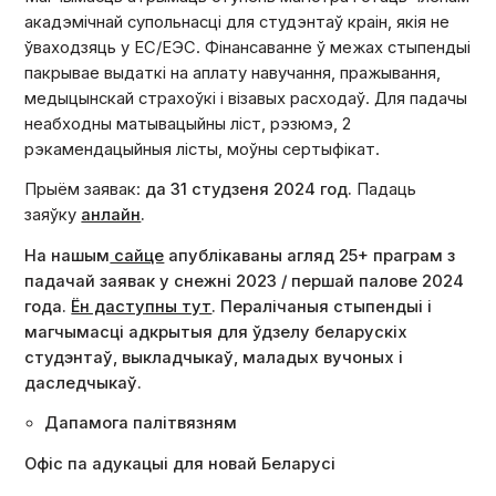
акадэмічнай супольнасці для студэнтаў краін, якія не
ўваходзяць у ЕС/ЕЭС. Фінансаванне ў межах стыпендыі
пакрывае выдаткі на аплату навучання, пражывання,
медыцынскай страхоўкі і візавых расходаў. Для падачы
неабходны матывацыйны ліст, рэзюмэ, 2
рэкамендацыйныя лісты, моўны сертыфікат.
Прыём заявак:
да 31 студзеня 2024 год.
Падаць
заяўку
анлайн
.
На нашым
сайце
апублікаваны агляд 25+ праграм з
падачай заявак у снежні 2023 / першай палове 2024
года.
Ён даступны тут
. Пералічаныя стыпендыі і
магчымасці адкрытыя для ўдзелу беларускіх
студэнтаў, выкладчыкаў, маладых вучоных і
даследчыкаў.
Дапамога палітвязням
Офіс па адукацыі для новай Беларусі