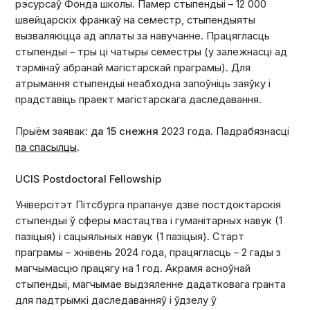
рэсурсаў Фонда школы. Памер стыпендыі – 12 000
швейцарскіх франкаў на семестр, стыпендыяты
вызваляюцца ад аплаты за навучанне. Працягласць
стыпендыі – тры ці чатыры семестры (у залежнасці ад
тэрмінаў абранай магістарскай праграмы). Для
атрымання стыпендыі неабходна запоўніць заяўку і
прадставіць праект магістарскага даследавання.
Прыём заявак:
да 15 снежня
2023 года. Падрабязнасці
па спасылцы
.
UCIS Postdoctoral Fellowship
Універсітэт Пітсбурга прапануе дзве постдоктарскія
стыпендыі ў сферы мастацтва і гуманітарных навук (1
пазіцыя) і сацыяльных навук (1 пазіцыя). Старт
праграмы – жнівень 2024 года, працягласць – 2 гады з
магчымасцю працягу на 1 год. Акрамя асноўнай
стыпендыі, магчымае выдзяленне дадатковага гранта
для падтрымкі даследаванняў і ўдзелу ў