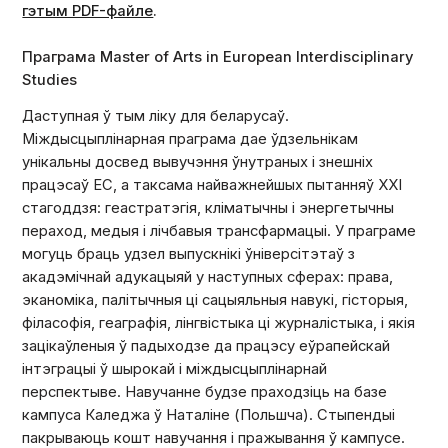
гэтым PDF-файле
.
Праграма Master of Arts in European Interdisciplinary
Studies
Даступная ў тым ліку для беларусаў.
Міждысцыплінарная праграма дае ўдзельнікам
унікальны досвед вывучэння ўнутраных і знешніх
працэсаў ЕС, а таксама найважнейшых пытанняў XXI
стагоддзя: геастратэгія, кліматычны і энергетычны
пераход, медыя і лічбавыя трансфармацыі. У праграме
могуць браць удзел выпускнікі ўніверсітэтаў з
акадэмічнай адукацыяй у наступных сферах: права,
эканоміка, палітычныя ці сацыяльныя навукі, гісторыя,
філасофія, геаграфія, лінгвістыка ці журналістыка, і якія
зацікаўленыя ў падыходзе да працэсу еўрапейскай
інтэграцыі ў шырокай і міждысцыплінарнай
перспектыве. Навучанне будзе праходзіць на базе
кампуса Каледжа ў Наталіне (Польшча). Стыпендыі
пакрываюць кошт навучання і пражывання ў кампусе.