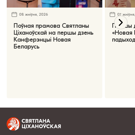
08 жніўня, 2026
07 жніўня
Поўная прамова Святланы
Першы 
Ціханоўскай на першы дзень
«Новая 
Канферэнцыі Новая
падыход
Беларусь