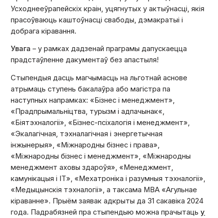
Усходнееўрапейскіх краін, уцягнутых у актыўнасці, якія
прасоўваюць каштоўнасці свабоды, дэмакратыі і
добрага кіравання.
Увага
– у рамках дадзенай праграмы дапускаецца
прадстаўленне дакументаў без апастыля!
Стыпендыя дасць магчымасць на льготнай аснове
атрымаць ступень бакалаўра або магістра па
наступных напрамках: «Бізнес і менеджмент»,
«Прадпрымальніцтва, турызм і адпачынак«,
«Біятэхналогіі», «Бізнес-псіхалогія і менеджмент»,
«Экалагічная, тэхналагічная і энергетычная
інжынерыя», «Міжнародны бізнес і права»,
«Міжнародны бізнес і менеджмент», «Міжнародны
менеджмент аховы здароўя», «Менеджмент,
камунікацыя і ІТ», «Мехатроніка і разумныя тэхналогіі»,
«Медыцынскія тэхналогіі», а таксама MBA «Агульнае
кіраванне». Прыём заявак адкрыты да 31 сакавіка 2024
года. Падрабязней пра стыпендыю можна прачытаць
у