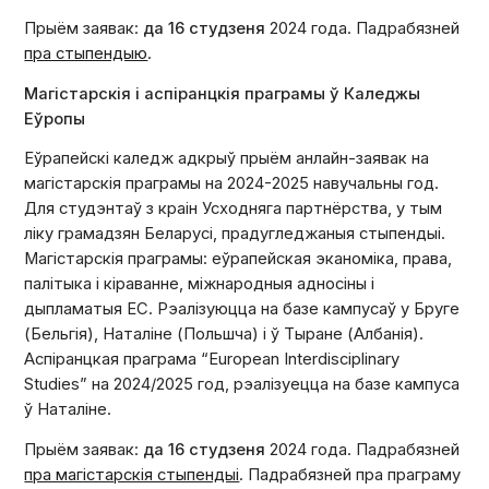
Прыём заявак:
да 16 студзеня
2024 года. Падрабязней
пра стыпендыю
.
Магістарскія і аспіранцкія праграмы ў Каледжы
Еўропы
Еўрапейскі каледж адкрыў прыём анлайн-заявак на
магістарскія праграмы на 2024-2025 навучальны год.
Для студэнтаў з краін Усходняга партнёрства, у тым
ліку грамадзян Беларусі, прадугледжаныя стыпендыі.
Магістарскія праграмы: еўрапейская эканоміка, права,
палітыка і кіраванне, міжнародныя адносіны і
дыпламатыя ЕС. Рэалізуюцца на базе кампусаў у Бруге
(Бельгія), Наталіне (Польшча) і ў Тыране (Албанія).
Аспіранцкая праграма “European Interdisciplinary
Studies” на 2024/2025 год, рэалізуецца на базе кампуса
ў Наталіне.
Прыём заявак:
да 16 студзеня
2024 года. Падрабязней
пра магістарскія стыпендыі
. Падрабязней пра праграму