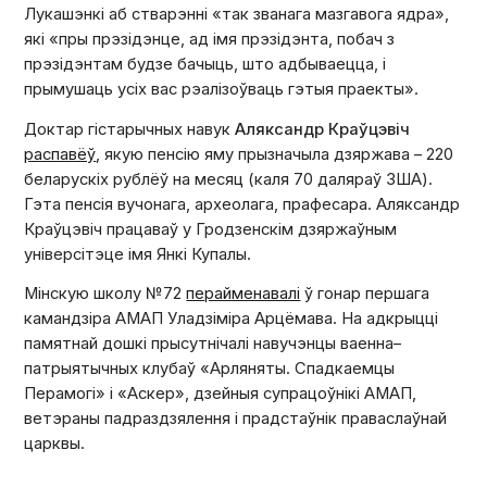
Лукашэнкі аб стварэнні «так званага мазгавога ядра»,
які «пры прэзідэнце, ад імя прэзідэнта, побач з
прэзідэнтам будзе бачыць, што адбываецца, і
прымушаць усіх вас рэалізоўваць гэтыя праекты».
Доктар гістарычных навук
Аляксандр Краўцэвіч
распавёў
, якую пенсію яму прызначыла дзяржава – 220
беларускіх рублёў на месяц (каля 70 даляраў ЗША).
Гэта пенсія вучонага, археолага, прафесара. Аляксандр
Краўцэвіч працаваў у Гродзенскім дзяржаўным
універсітэце імя Янкі Купалы.
Мінскую школу №72
перайменавалі
ў гонар першага
камандзіра АМАП Уладзіміра Арцёмава. На адкрыцці
памятнай дошкі прысутнічалі навучэнцы ваенна–
патрыятычных клубаў «Арляняты. Спадкаемцы
Перамогі» і «Аскер», дзейныя супрацоўнікі АМАП,
ветэраны падраздзялення і прадстаўнік праваслаўнай
царквы.