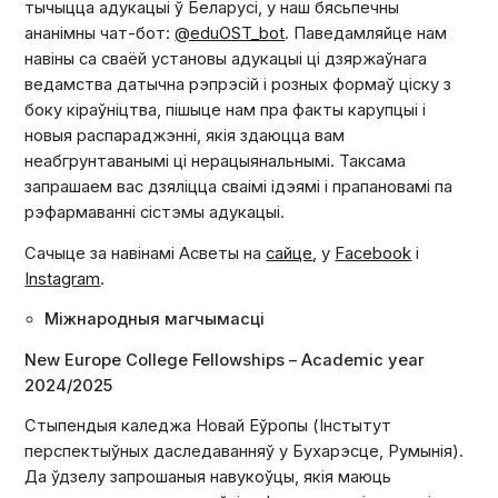
тычыцца адукацыі ў Беларусі, у наш бясьпечны
ананімны чат-бот:
@eduOST_bot
. Паведамляйце нам
навіны са сваёй установы адукацыі ці дзяржаўнага
ведамства датычна рэпрэсій і розных формаў ціску з
боку кіраўніцтва, пішыце нам пра факты карупцыі і
новыя распараджэнні, якія здаюцца вам
неабгрунтаванымі ці нерацыянальнымі. Таксама
запрашаем вас дзяліцца сваімі ідэямі і прапановамі па
рэфармаванні сістэмы адукацыі.
Сачыце за навінамі Асветы на
сайце
, у
Facebook
і
Instagram
.
Міжнародныя магчымасці
New Europe College Fellowships – Academic year
2024/2025
Стыпендыя каледжа Новай Еўропы (Інстытут
перспектыўных даследаванняў у Бухарэсце, Румынія).
Да ўдзелу запрошаныя навукоўцы, якія маюць