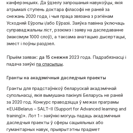
канферэнцыях. Да ўдзелу запрошаныя навукоўцы, якія
атрымалі ступень доктара філасофіі не раней за
снежань 2020 года, і чыя праца звязана з рэгіёнам
Усходняй Еўропы і/або Еўразіі. Заяўка павінна ўключаць
суправаджальны ліст, рэзюмэ і заяву на даследаванне
(максімум 1000 слоў), а таксама анатацыю дысертацыі,
змест і поўны раздзел.
Прыём заявак:
да 15 снежня
2023 года. Падрабязнасці і
падача заяўкі
па спасылцы
.
Гранты на акадэмічныя даследчыя праекты
Гранты
для прадстаўнікоў беларускай акадэмічнай
супольнасці, якія вымушана пакінулі Беларусь не раней
за 2020 год. Конкурс праводзіцца ў межах праграмы
«EU4Belarus – SALT–II (Support for Advanced learning and
training)». Лот 1 – заяўнікі могуць падаць акадэмічныя
даследчыя праекты ў сферы сацыяльных або
гуманітарных навук, прыярытэтны прадмет