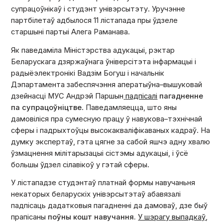
супрацоўнікаў і студэнт унівэрсытэту. Уручэнне
партбілетаў адбылося 11 лістапада пры ўдзеле
старшыні партыі Алега Раманава.
Як паведаміла Міністэрства адукацыі, рэктар
Беларускага дзяржаўнага ўніверсітэта інфармацыі і
радыёэлектронікі Вадзім Богуш і начальнік
Дэпартамента забеспячэння аператыўна–вышуковай
дзейнасці МУС Андрэй Паршын
падпісалі
пагадненне
па супрацоўніцтве
. Паведамляецца, што яны
дамовіліся пра сумесную працу ў навукова–тэхнічнай
сферы і падрыхтоўцы высокакваліфікаваных кадраў. На
думку экспертаў, гэта цягне за сабой яшчэ адну хвалю
ўзмацнення мілітарызацыі сістэмы адукацыі, і ўсё
большы ўдзел сілавікоў у гэтай сферы.
У лістападзе студэнтаў платнай формы навучаньня
некаторых беларускіх унівэрсытэтаў абавязалі
падпісаць дадатковыя пагадненні да дамоваў, дзе быў
прапісаны
поўны кошт навучання.
У шэрагу выпадкаў
,