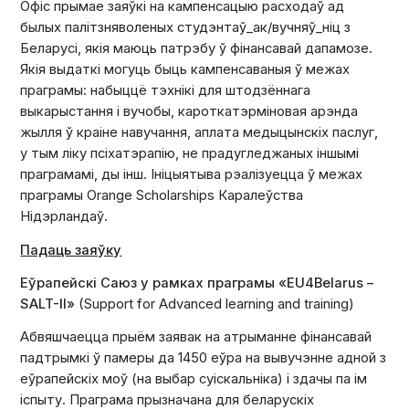
Офіс
прымае заяўкі на кампенсацыю расходаў ад
былых палітзняволеных студэнтаў_ак/вучняў_ніц з
Беларусі, якія маюць патрэбу ў фінансавай дапамозе.
Якія выдаткі могуць быць кампенсаваныя ў межах
праграмы: набыццё тэхнікі для штодзённага
выкарыстання і вучобы, кароткатэрміновая арэнда
жылля ў краіне навучання, аплата медыцынскіх паслуг,
у тым ліку псіхатэрапію, не прадугледжаных іншымі
праграмамі, ды інш. Ініцыятыва рэалізуецца ў межах
праграмы Orange Scholarships Каралеўства
Нідэрландаў.
Падаць заяўку
Еўрапейскі Саюз у рамках праграмы «EU4Belarus –
SALT-II»
(Support for Advanced learning and training)
Абвяшчаецца прыём заявак на атрыманне фінансавай
падтрымкі ў памеры да 1450 еўра на вывучэнне адной з
еўрапейскіх моў (на выбар суіскальніка) і здачы па ім
іспыту. Праграма прызначана для беларускіх