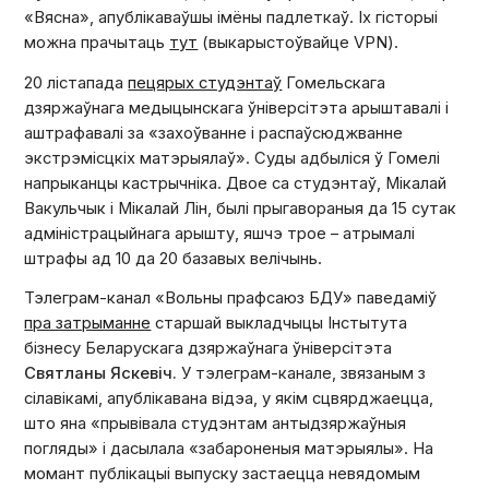
«Вясна», апублікаваўшы імёны падлеткаў. Іх гісторыі
можна прачытаць
тут
(выкарыстоўвайце VPN).
20 лістапада
пецярых студэнтаў
Гомельскага
дзяржаўнага медыцынскага ўніверсітэта арыштавалі і
аштрафавалі за «захоўванне і распаўсюджванне
экстрэмісцкіх матэрыялаў». Суды адбыліся ў Гомелі
напрыканцы кастрычніка. Двое са студэнтаў, Мікалай
Вакульчык і Мікалай Лін, былі прыгавораныя да 15 сутак
адміністрацыйнага арышту, яшчэ трое – атрымалі
штрафы ад 10 да 20 базавых велічынь.
Тэлеграм-канал «Вольны прафсаюз БДУ» паведаміў
пра затрыманне
старшай выкладчыцы Інстытута
бізнесу Беларускага дзяржаўнага ўніверсітэта
Святланы Яскевіч.
У тэлеграм-канале, звязаным з
сілавікамі, апублікавана відэа, у якім сцвярджаецца,
што яна «прывівала студэнтам антыдзяржаўныя
погляды» і дасылала «забароненыя матэрыялы». На
момант публікацыі выпуску застаецца невядомым