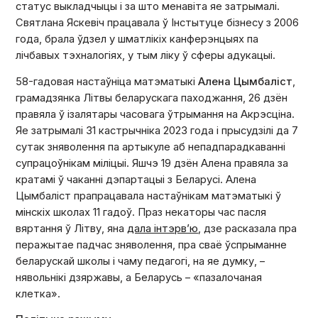
статус выкладчыцы і за што менавіта яе затрымалі.
Святлана Яскевіч працавала ў Інстытуце бізнесу з 2006
года, брала ўдзел у шматлікіх канферэнцыях па
лічбавых тэхналогіях, у тым ліку ў сферы адукацыі.
58-гадовая настаўніца матэматыкі
Алена Цымбаліст
,
грамадзянка Літвы беларускага паходжання, 26 дзён
правяла ў ізалятары часовага ўтрымання на Акрэсціна.
Яе затрымалі 31 кастрычніка 2023 года і прысудзілі да 7
сутак зняволення па артыкуле аб непадпарадкаванні
супрацоўнікам міліцыі. Яшчэ 19 дзён Алена правяла за
кратамі ў чаканні дэпартацыі з Беларусі. Алена
Цымбаліст прапрацавала настаўнікам матэматыкі ў
мінскіх школах 11 гадоў. Праз некаторы час пасля
вяртання ў Літву, яна
дала інтэрв’ю
, дзе расказала пра
перажытае падчас зняволення, пра сваё ўспрыманне
беларускай школы і чаму педагогі, на яе думку, –
нявольнікі дзяржавы, а Беларусь – «пазалочаная
клетка».