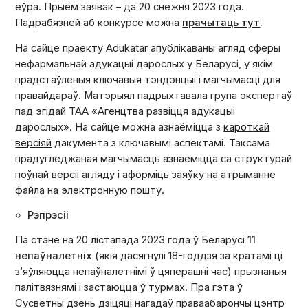
еўра. Прыём заявак – да 20 снежня 2023 года.
Падрабязней аб конкурсе можна
прачытаць тут
.
На сайце праекту Adukatar апублікаваны агляд сферы
нефармальнай адукацыі дарослых у Беларусі, у якім
прадстаўленыя ключавыя тэндэнцыі і магчымасці для
правайдараў. Матэрыял падрыхтавала група экспертаў
пад эгідай ТАА «Агенцтва развіцця адукацыі
дарослых». На сайце можна азнаёміцца з
кароткай
версіяй
дакумента з ключавымі аспектамі. Таксама
прадугледжаная магчымасць азнаёміцца са структурай
поўнай версіі агляду і аформіць заяўку на атрыманне
файла на электронную пошту.
Рэпрэсіі
Па стане на 20 лістапада 2023 года ў Беларусі
11
непаўналетніх
(якія дасягнулі 18-годдзя за кратамі ці
з’яўляюцца непаўналетнімі ў цяперашні час) прызнаныя
палітвязнямі і застаюцца ў турмах. Пра гэта ў
Сусветны дзень дзіцяці нагадаў праваабарончы цэнтр