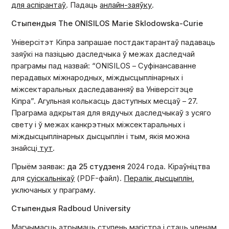
для аспірантаў
. Падаць
анлайн-заяўку
.
Стыпендыя The ONISILOS Marie Sklodowska-Curie
Універсітэт Кіпра запрашае постдактарантаў падаваць
заяўкі на пазіцыю даследчыка ў межах даследчай
праграмы пад назвай: “ONISILOS – Суфінансаванне
перадавых міжнародных, міждысцыплінарных і
міжсектаральных даследаванняў ва Універсітэце
Кіпра”. Агульная колькасць даступных месцаў – 27.
Праграма адкрытая для вядучых даследчыкаў з усяго
свету і ў межах канкрэтных міжсектаральных і
міждысцыплінарных дысцыплін і тым, якія можна
знайсці
тут
.
Прыём заявак:
да 25 студзеня
2024 года. Кіраўніцтва
для
суіскальнікаў
(PDF-файл).
Пералік дысцыплін
,
уключаных у праграму.
Стыпендыя Radboud University
Магчымасць атрымаць ступень магістра і стаць членам