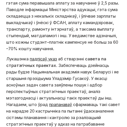
гэтая сума перавышала аплату за навучанне ў 2,5 разы.
Паводле інфармацыі Міністэрства адукацыі, гэта сума
складаецца з некалькіх складнікаў, і ўлічвае зарплаты
выкладчыкаў і ўнёскі ў ФСАН, аплату камандзіровак,
транспарту, рамонту інтэрнатаў, а таксама выплату
стыпендый, матдапамогі і інш. У ведамстве адзначылі,
што кожны студэнт–платнік кампенсуе не больш за 60
–70% кошту навучання.
Лукашэнка
падпісаў указ
аб стварэнні
савета па
стратэгічных праектах
. Забяспечваць дзейнасць
рады будзе Нацыянальная акадэмія навук Беларусі і яе
старшыня прэзідыума Уладзімір Гусакоў. У якасці
асноўных задач савета заяўлены пошук і адбор
перспектыўных стратэгічных праектаў, аналіз
мэтазгоднасці і актуальнасці такіх праектаў ды інш.
Нагадаем, што ўрад
прапанаваў
сфармаваць такі савет
на нарадзе 20 кастрычніка па пытанні ўдасканалення
сістэмы планавання і кантролю за рэалізацыяй
стратэгічных праектаў у адказ на патрабаванне