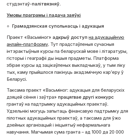
студэнтаў-
палітвязняў
.
Умовы праграмы і падача заяўкі
Грамадзянская супольнасць і адукацыя
Праект «Васьмiног»
адкрыў доступ
на адукацыйную
анлайн–платформу
.
Тут прадстаўленыя сучасныя
інтэрактыўныя курсы па беларускай мове і літаратуры,
гісторыі і геаграфіі ды іншыя прадметы. Платформа
збірае курсы ад зацікаўленых выкладчыкаў, у тым ліку
тых, каму прыйшлося пакінуць акадэмічную кар’еру ў
Беларусі.
Таксама праект «Васьмiног: адукацыя для беларускіх
дзяцей сёння і заўтра»
працягвае другі конкурс
грантаў на падтрымку адукацыйных праектаў.
Удзельнікі могуць запытаць фінансавую падтрымку для
пілотных адукацыйных праектаў, а таксама для ўжо
дзейных арганізацый і ініцыятыў нефармальнага
навучання. Магчымая сума гранта – ад 1000 да 20 000