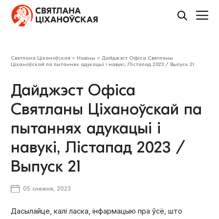
Святлана Ціханоўская
>
Навіны
>
Дайджэст Офіса Святланы
Ціханоўскай па пытаннях адукацыі і навукі, Лістапад 2023 / Выпуск 21
Дайджэст Офіса
Святланы Ціханоўскай па
пытаннях адукацыі і
навукі, Лістапад 2023 /
Выпуск 21
05 снежня, 2023
Дасылайце, калі ласка, інфармацыю пра ўсё, што