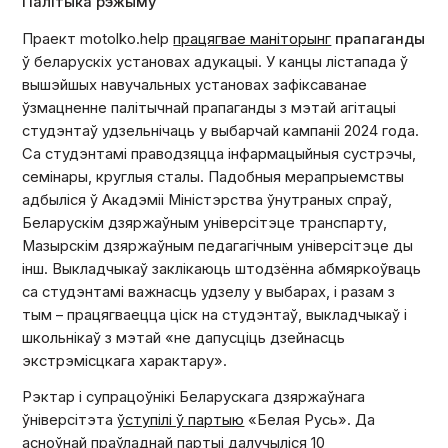
Палітыка рэжыму
Праект motolko.help
працягвае маніторынг
прапаганды
ў беларускіх установах адукацыі. У канцы лістапада ў
вышэйшых навучальных установах зафіксаванае
ўзмацненне палітычнай прапаганды з мэтай агітацыі
студэнтаў удзельнічаць у выбарчай кампаніі 2024 года.
Са студэнтамі праводзяцца інфармацыйныя сустрэчы,
семінары, круглыя сталы. Падобныя мерапрыемствы
адбыліся ў Акадэміі Міністэрства ўнутраных спраў,
Беларускім дзяржаўным універсітэце транспарту,
Мазырскім дзяржаўным педагагічным універсітэце ды
інш. Выкладчыкаў заклікаюць штодзённа абмяркоўваць
са студэнтамі важнасць удзелу у выбарах, і разам з
тым – працягваецца ціск на студэнтаў, выкладчыкаў і
школьнікаў з мэтай «не дапусціць дзейнасць
экстрэмісцкага характару».
Рэктар і супрацоўнікі Беларускага дзяржаўнага
ўніверсітэта
ўступілі ў партыю
«Белая Русь». Да
асноўнай праўладнай партыі далучыліся 10