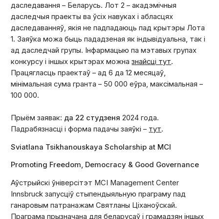
даследавання – Беларусь. Лот 2 – акадэмічныя
даследчыя праекты ва ўсіх навуках і абласцях
даследаванняў, якія не падпадаюць пад крытэры Лота
1. Заяўка можа быць пададзеная як індывідуальна, так і
ад даследчай групы. Інфармацыю па мэтавых групах
конкурсу і іншых крытэрах можна
знайсці тут
.
Працягласць праектаў – ад 6 да 12 месяцаў,
мінімальная сума гранта – 50 000 еўра, максімальная –
100 000.
Прыём заявак:
да 22 студзеня
2024 года.
Падрабязнасці і форма падачы заяўкі –
тут
.
Sviatlana Tsikhanouskaya Scholarship at MCI
Promoting Freedom, Democracy & Good Governance
Аўстрыйскі ўніверсітэт MCI Management Center
Innsbruck запусціў стыпендыяльную праграму пад
ганаровым патранажам Святланы Ціханоўскай.
Праграма прызначана для беларусаў і грамадзян іншых