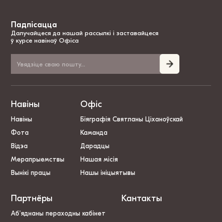
Падпісацца
Далучайцеся да нашай рассылкі і заставайцеся
ў курсе навінаў Офіса
Навіны
Офіс
Навіны
Біяграфія Святланы Ціханоўскай
Фота
Каманда
Відэа
Дарадцы
Мерапрыемствы
Нашая місія
Вынікі працы
Нашы ініцыятывы
Партнёры
Кантакты
Аб’яднаны пераходны кабінет