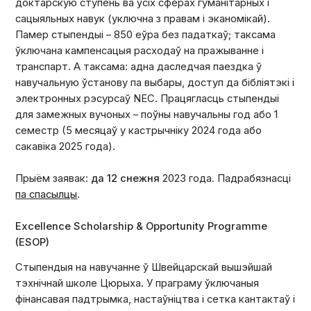
доктарскую ступень ва ўсіх сферах гуманітарных і
сацыяльных навук (уключна з правам і эканомікай).
Памер стыпендыі – 850 еўра без падаткаў; таксама
ўключана кампенсацыя расходаў на пражыванне і
транспарт. А таксама: адна даследчая паездка ў
навучальную ўстанову па выбары, доступ да бібліятэкі і
электронных рэсурсаў NEC. Працягласць стыпендыі
для замежных вучоных – поўны навучальны год або 1
семестр (5 месяцаў у кастрычніку 2024 года або
сакавіка 2025 года).
Прыём заявак:
да 12 снежня
2023 года. Падрабязнасці
па спасылцы
.
Excellence Scholarship & Opportunity Programme
(ESOP)
Стыпендыя на навучанне ў Швейцарскай вышэйшай
тэхнічнай школе Цюрыха. У праграму ўключаныя
фінансавая падтрымка, настаўніцтва і сетка кантактаў і