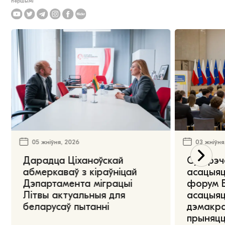
першымі
05 жніўня, 2026
03 жніўня
Дарадца Ціханоўскай
Сустрэч
абмеркаваў з кіраўніцай
асацыяц
Дэпартамента міграцыі
форум Е
Літвы актуальныя для
асацыяц
беларусаў пытанні
дэмакра
прыняцц