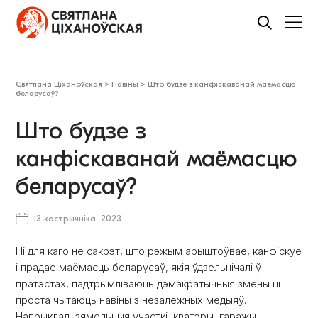
Святлана Ціханоўская
>
Навіны
>
Што будзе з канфіскаванай маёмасцю
беларусаў?
Што будзе з
канфіскаванай маёмасцю
беларусаў?
13 кастрычніка, 2023
Ні для каго не сакрэт, што рэжым арыштоўвае, канфіскуе
і прадае маёмасць беларусаў, якія ўдзельнічалі ў
пратэстах, падтрымліваюць дэмакратычныя змены ці
проста чытаюць навіны з незалежных медыяў.
Напрыклад, зямельныя участкі, кватэры, гаражы,