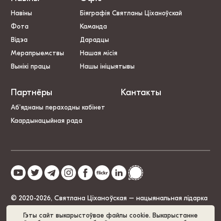
Навіны
Біяграфія Святланы Ціханоўскай
Фота
Каманда
Відэа
Дарадцы
Мерапрыемствы
Нашая місія
Вынікі працы
Нашы ініцыятывы
Партнёры
Кантакты
Аб’яднаны пераходны кабінет
Каардынацыйная рада
© 2020-2026, Святлана Ціханоўская – нацыянальная лідарка
Беларусі
Гэты сайт выкарыстоўвае файлы cookie. Выкарыстанне