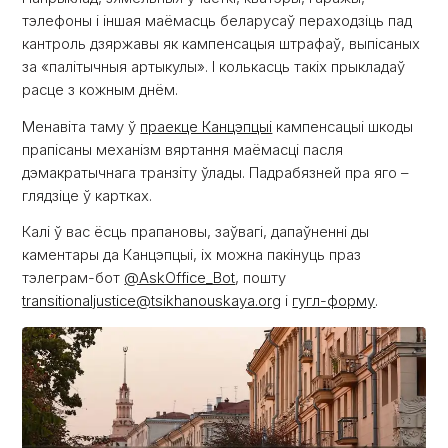
тэлефоны і іншая маёмасць беларусаў пераходзіць пад
кантроль дзяржавы як кампенсацыя штрафаў, выпісаных
за «палітычныя артыкулы». І колькасць такіх прыкладаў
расце з кожным днём.
Менавіта таму ў
праекце Канцэпцыі
кампенсацыі шкоды
прапісаны механізм вяртання маёмасці пасля
дэмакратычнага транзіту ўлады. Падрабязней пра яго –
глядзіце ў картках.
Калі ў вас ёсць прапановы, заўвагі, дапаўненні ды
каментары да Канцэпцыі, іх можна пакінуць праз
тэлеграм-бот
@AskOffice_Bot
, пошту
transitionaljustice@tsikhanouskaya.org
і
гугл-форму
.