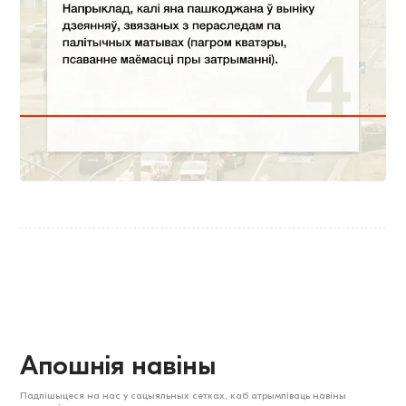
Апошнія навіны
Падпішыцеся на нас у сацыяльных сетках, каб атрымліваць навіны