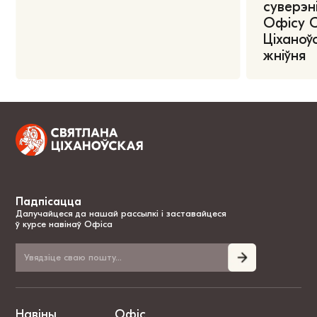
суверэні
Офісу 
Ціханоўс
жніўня
Падпісацца
Далучайцеся да нашай рассылкі і заставайцеся
ў курсе навінаў Офіса
Навіны
Офіс