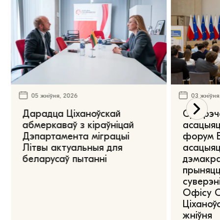
05 жніўня, 2026
03 жніўня
Дарадца Ціханоўскай
Сустрэч
абмеркаваў з кіраўніцай
асацыяц
Дэпартамента міграцыі
форум Е
Літвы актуальныя для
асацыяц
беларусаў пытанні
дэмакра
прыняцц
суверэні
Офісу 
Ціханоўс
жніўня