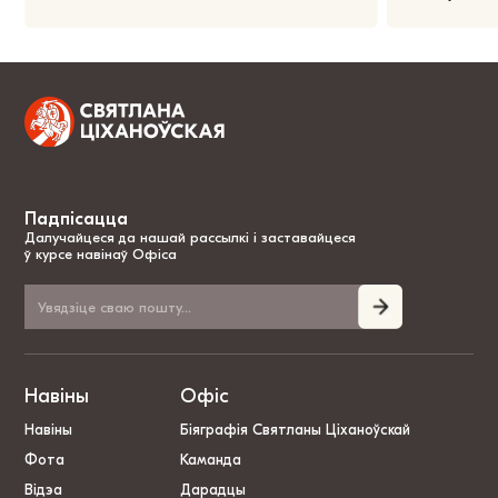
Падпісацца
Далучайцеся да нашай рассылкі і заставайцеся
ў курсе навінаў Офіса
Навіны
Офіс
Навіны
Біяграфія Святланы Ціханоўскай
Фота
Каманда
Відэа
Дарадцы