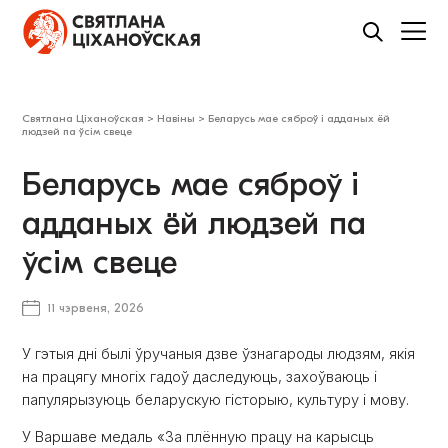
Святлана Ціханоўская
>
Навіны
>
Беларусь мае сяброў і адданых ёй
людзей па ўсім свеце
Беларусь мае сяброў і
адданых ёй людзей па
ўсім свеце
11 чэрвеня, 2026
У гэтыя дні былі ўручаныя дзве ўзнагароды людзям, якія
на працягу многіх гадоў даследуюць, захоўваюць і
папулярызуюць беларускую гісторыю, культуру і мову.
У Варшаве медаль «За плённую працу на карысць