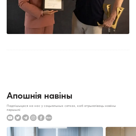
Апошнія навіны
Падпішыцеся на нас у сацыяльных сетках, каб атрымліваць навіны
першымі