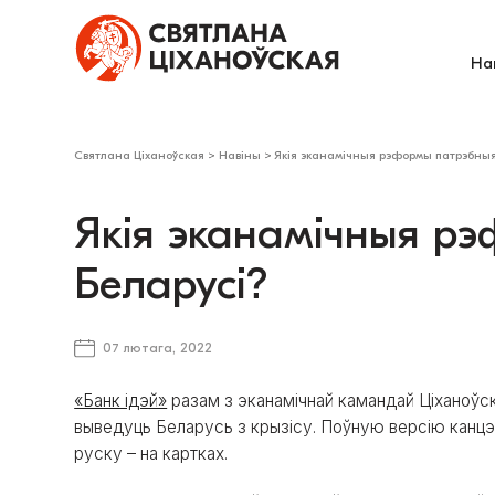
На
Святлана Ціханоўская
>
Навіны
>
Якія эканамічныя рэформы патрэбныя
Якія эканамічныя р
Беларусі?
07 лютага, 2022
«Банк ідэй»
разам з эканамічнай камандай Ціханоўс
выведуць Беларусь з крызісу. Поўную версію канц
руску – на картках.