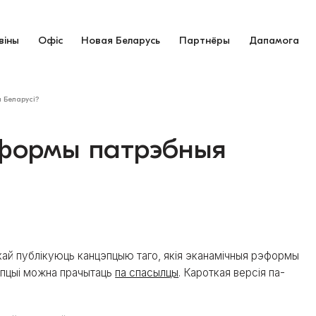
віны
Офіс
Новая Беларусь
Партнёры
Дапамога
 Беларусі?
эформы патрэбныя
кай публікуюць канцэпцыю таго, якія эканамічныя рэформы
эпцыі можна прачытаць
па спасылцы
. Кароткая версія па-