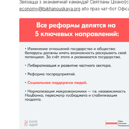
Звязацца з эканамічнай камандай Святланы Ціханоўс
economy@tsikhanouskaya.org
або праз чат-бот Офі