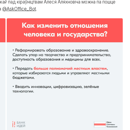
кай пад кіраўніцтвам Алеся Аляхновіча можна па пошце
са
@AskOffice_Bot
.