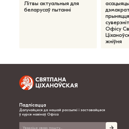
Літвы актуальныя для
асацыяцы
беларусаў пытанні
дэмакрат
прыняцця
суверэніт
Офісу С
Ціханоўск
жніўня
Падпісацца
Далучайцеся да нашай рассылкі і заставайцеся
ў курсе навінаў Офіса