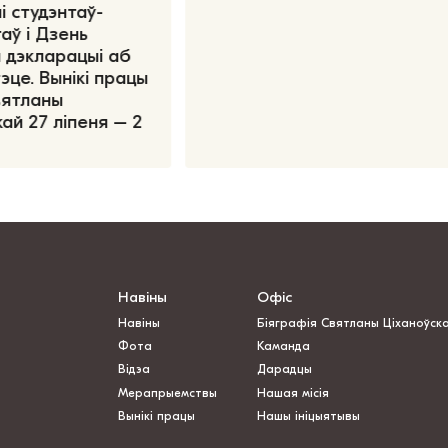
і студэнтаў-
аў і Дзень
 дэкларацыі аб
эце. Вынікі працы
вятланы
ай 27 ліпеня – 2
Навіны
Офіс
Навіны
Біяграфія Святланы Ціханоўск
Фота
Каманда
Відэа
Дарадцы
Мерапрыемствы
Нашая місія
Вынікі працы
Нашы ініцыятывы