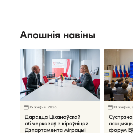
Апошнія навіны
05 жніўня, 2026
03 жніўня,
Дарадца Ціханоўскай
Сустрэча
абмеркаваў з кіраўніцай
асацыяцы
Дэпартамента міграцыі
форум Е