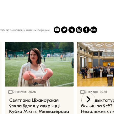
 каб атрымліваць навіны першымі
01 жніўня, 2026
31 ліпеня, 2026
Святлана Ціханоўская
«Чаго дыктату
ўзяла ўдзел у адкрыцці
больш за ўсё?
Кубка Мікіты Мелказёрава
Незалежных л