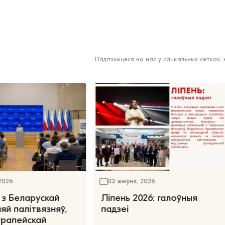
Падпішыцеся на нас у сацыяльных сетках,
 2026
03 жніўня, 2026
 з Беларускай
Ліпень 2026: галоўныя
яй палітвязняў,
падзеі
ўрапейскай