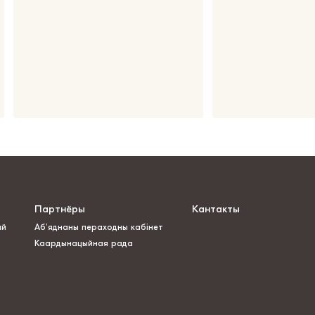
Партнёры
Кантакты
ай
Аб’яднаны пераходны кабінет
Каардынацыйная рада