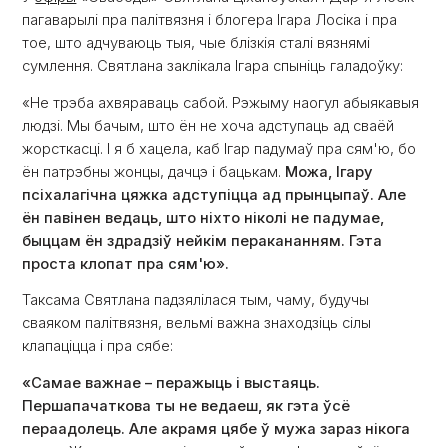
пагаварылі пра палітвязня і блогера Ігара Лосіка і пра
тое, што адчуваюць тыя, чые блізкія сталі вязнямі
сумлення. Святлана заклікала Ігара спыніць галадоўку:
«Не трэба ахвяраваць сабой. Рэжыму наогул абыякавыя
людзі. Мы бачым, што ён не хоча адступаць ад сваёй
жорсткасці. І я б хацела, каб Ігар падумаў пра сям'ю, бо
ён патрэбны жонцы, дачцэ і бацькам.
Можа, Ігару
псіхалагічна цяжка адступіцца ад прынцыпаў. Але
ён павінен ведаць, што ніхто ніколі не падумае,
быццам ён здрадзіў нейкім перакананням. Гэта
проста клопат пра сям'ю».
Таксама Святлана падзялілася тым, чаму, будучы
сваяком палітвязня, вельмі важна знаходзіць сілы
клапаціцца і пра сябе:
«Самае важнае – перажыць і выстаяць.
Першапачаткова ты не ведаеш, як гэта ўсё
пераадолець. Але акрамя цябе ў мужа зараз нікога