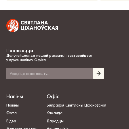
Падпісацца
Далучайцеся да нашай рассылкі і заставайцеся
ў курсе навінаў Офіса
Навіны
Офіс
Навіны
Біяграфія Святланы Ціханоўскай
Фота
Каманда
Відэа
Дарадцы
Мерапрыемствы
Нашая місія