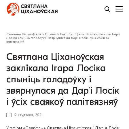
Святлана Ціханоўская
>
Навіны
>
Святлана Ціханоўская заклікала Ігара
Лосіка спыніць галадоўку і звярнулася да Дар’і Лосік і ўсіх сваякоў
палітвязняў
Святлана Ціханоўская
заклікала Ігара Лосіка
спыніць галадоўку і
звярнулася да Дар’і Лосік
і ўсіх сваякоў палітвязняў
12 студзеня, 2021
У
эфіры
«Свабоды» Святлана Ціханоўская і Дар'я Лосік