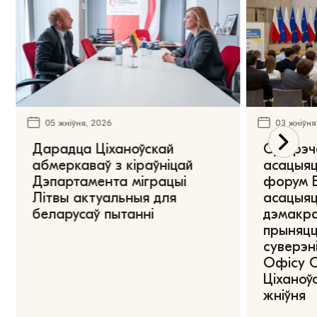
05 жніўня, 2026
03 жніўня
Дарадца Ціханоўскай
Сустрэч
абмеркаваў з кіраўніцай
асацыяц
Дэпартамента міграцыі
форум Е
Літвы актуальныя для
асацыяц
беларусаў пытанні
дэмакра
прыняцц
суверэні
Офісу 
Ціханоўс
жніўня