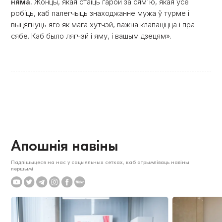
няма.
Жонцы, якая стаіць гарой за сям'ю, якая ўсё
робіць, каб палегчыць знаходжанне мужа ў турме і
выцягнуць яго як мага хутчэй, важна клапаціцца і пра
сябе. Каб было лягчэй і яму, і вашым дзецям».
Апошнія навіны
Падпішыцеся на нас у сацыяльных сетках, каб атрымліваць навіны
першымі