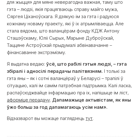
для жыцця» для мяне неверагодна важная, таму што
гэта – людзі, якія працягваюць справу майго мужа,
Сяргея Ціханоўскага. Я дзякую ім за гэта і радуюся
кожнаму новаму праекту, які ў іх атрымліваецца. Але
стала вядома, што валанцёрам фонду КДЖ Антону
Сташэўскаму, Юліі Сырых, Марыне Дуброўскай,
Таццяне Астроўскай прыдумалі абвінавачанне –
фінансаванне экстрэмізму.
Я выдатна ведаю:
ўсё, што рабілі гэтыя людзі, – гэта
збіралі і адносілі перадачы палітвязням.
І толькі за
гэта яны – як і сотні валанцёраў у Беларусі – трапілі ў
сітуацыю, калі ім самім патрэбная падтрымка. Калі ласка,
распаўсюджвайце інфармацыю пра іх, напішыце ім ліст,
аформіце перадачу
.
Дапамажыце актывістам, як яны
ўжо больш за год дапамагаюць усім нам».
Відэазварот вы можаце паглядзець
тут
.