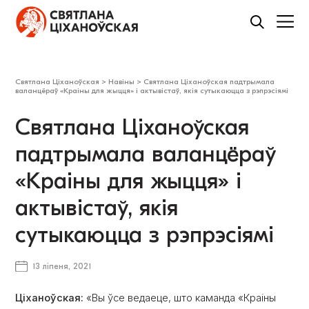
Святлана Ціханоўская
>
Навіны
>
Святлана Ціханоўская падтрымала
валанцёраў «Краіны для жыцця» і актывістаў, якія сутыкаюцца з рэпрэсіямі
Святлана Ціханоўская
падтрымала валанцёраў
«Краіны для жыцця» і
актывістаў, якія
сутыкаюцца з рэпрэсіямі
13 ліпеня, 2021
Ціханоўская:
«Вы ўсе ведаеце, што каманда «Краіны