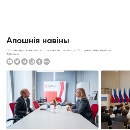
Апошнія навіны
Падпішыцеся на нас у сацыяльных сетках, каб атрымліваць навіны
першымі