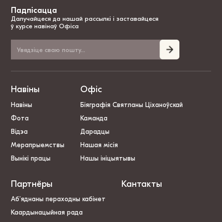
Падпісацца
Далучайцеся да нашай рассылкі і заставайцеся
ў курсе навінаў Офіса
Навіны
Офіс
Навіны
Біяграфія Святланы Ціханоўскай
Фота
Каманда
Відэа
Дарадцы
Мерапрыемствы
Нашая місія
Вынікі працы
Нашы ініцыятывы
Партнёры
Кантакты
Аб’яднаны пераходны кабінет
Каардынацыйная рада