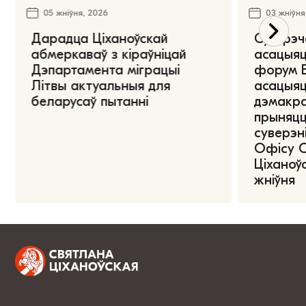
05 жніўня, 2026
03 жніўня
Дарадца Ціханоўскай
Сустрэч
абмеркаваў з кіраўніцай
асацыяц
Дэпартамента міграцыі
форум Е
Літвы актуальныя для
асацыяц
беларусаў пытанні
дэмакра
прыняцц
суверэні
Офісу 
Ціханоўс
жніўня