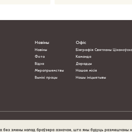
Навіны
Офіс
Навіны
Біяграфія Святланы Ціханоўск
Фота
Каманда
Відэа
Дарадцы
Мерапрыемствы
Нашая місія
Вынікі працы
Нашы ініцыятывы
та без змены налад браўзера азначае, што яны будуць размешчаны 