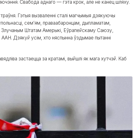
лючэння. Свабода аднаго — гэта крок, але не канец шляху.
 траўня. Гэтыя вызваленні сталі магчымыя дзякуючы
упольнасці, сем’ям, праваабаронцам, дыпламатам,
ь Злучаным Штатам Амерыкі, Еўрапейскаму Саюзу,
у ААН. Дзякуй усім, хто няспынна ўздымае пытанні
вядліва застаецца за кратамі, выйшлі як мага хутчэй. Каб