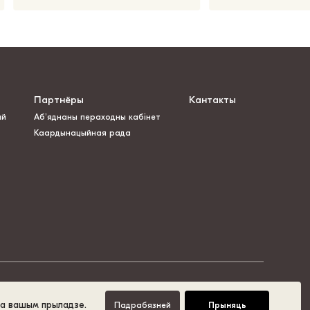
Партнёры
Кантакты
ай
Аб’яднаны пераходны кабінет
Каардынацыйная рада
на вашым прыладзе.
Падрабязней
Прыняць