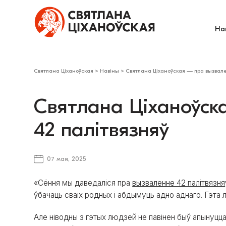
На
Святлана Ціханоўская
>
Навіны
>
Святлана Ціханоўская — пра вызвале
Святлана Ціханоўск
42 палітвязняў
07 мая, 2025
«Сёння мы даведаліся пра
вызваленне 42 палітвязня
ўбачаць сваіх родных і абдымуць адно аднаго. Гэта лю
Але ніводны з гэтых людзей не павінен быў апынуцца 