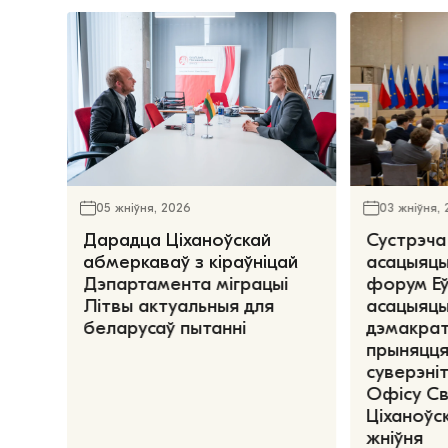
05 жніўня, 2026
03 жніўня,
Дарадца Ціханоўскай
Сустрэча
абмеркаваў з кіраўніцай
асацыяцы
Дэпартамента міграцыі
форум Е
Літвы актуальныя для
асацыяцы
беларусаў пытанні
дэмакрат
прыняцця
суверэніт
Офісу С
Ціханоўск
жніўня