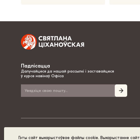
Падпісацца
Далучайцеся да нашай рассылкі і заставайцеся
ў курсе навінаў Офіса
© 2020-2026, Святлана Ціханоўская – нацыянальная лідарка Беларусі
Гэты сайт выкарыстоўвае файлы cookie. Выкарыстанне сай