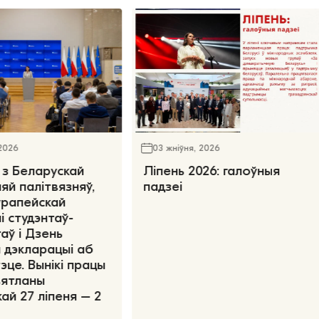
 2026
03 жніўня, 2026
 з Беларускай
Ліпень 2026: галоўныя
яй палітвязняў,
падзеі
ўрапейскай
і студэнтаў-
аў і Дзень
 дэкларацыі аб
эце. Вынікі працы
вятланы
ай 27 ліпеня – 2