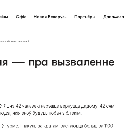
віны
Офіс
Новая Беларусь
Партнёры
Дапамога
нне 42 палітвязняў
ая — пра вызваленне
ў
. Яшчэ 42 чалавекі нарэшце вернуцца дадому. 42 сям’і
дзі, якія зноў будуць побач з блізкімі.
ў турме. І пакуль за кратамі
застаюцца больш за 1100