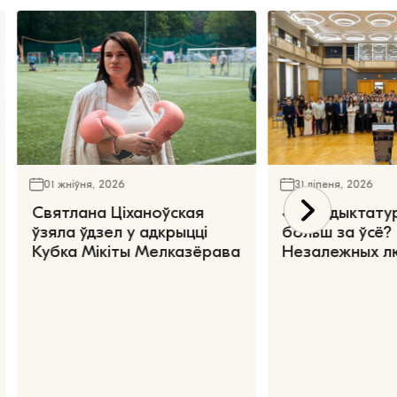
01 жніўня, 2026
31 ліпеня, 2026
Святлана Ціханоўская
«Чаго дыктату
ўзяла ўдзел у адкрыцці
больш за ўсё?
Кубка Мікіты Мелказёрава
Незалежных л