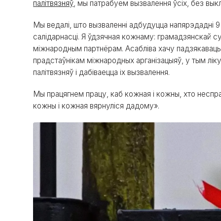
палітвязняў
, мы патрабуем вызвалення ўсіх, без вык
Мы ведалі, што вызваленні адбудуцца напярэдадні 9
салідарнасці. Я ўдзячная кожнаму: грамадзянскай с
міжнародным партнёрам. Асабліва хачу падзякавац
прадстаўнікам міжнародных арганізацыяў, у тым лік
палітвязняў і дабіваецца іх вызвалення.
Мы працягнем працу, каб кожная і кожны, хто неспра
кожны і кожная вярнуліся дадому».