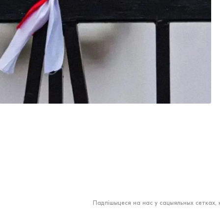
Падпішыцеся на нас у сацыяльных сетках,