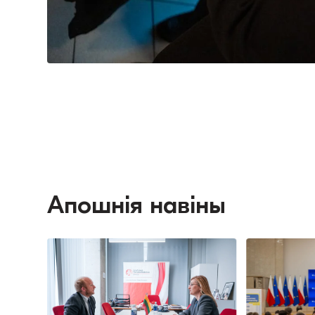
Апошнія навіны