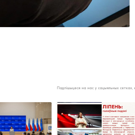
Падпішыцеся на нас у сацыяльных сетках,