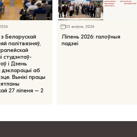
 2026
03 жніўня, 2026
 з Беларускай
Ліпень 2026: галоўныя
яй палітвязняў,
падзеі
ўрапейскай
і студэнтаў-
аў і Дзень
 дэкларацыі аб
эце. Вынікі працы
вятланы
ай 27 ліпеня – 2