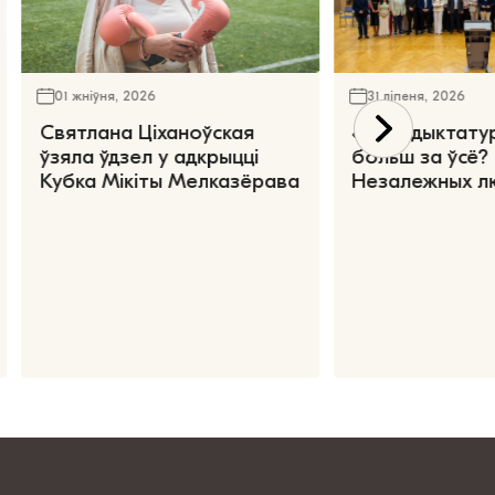
01 жніўня, 2026
31 ліпеня, 2026
Святлана Ціханоўская
«Чаго дыктату
ўзяла ўдзел у адкрыцці
больш за ўсё?
Кубка Мікіты Мелказёрава
Незалежных л