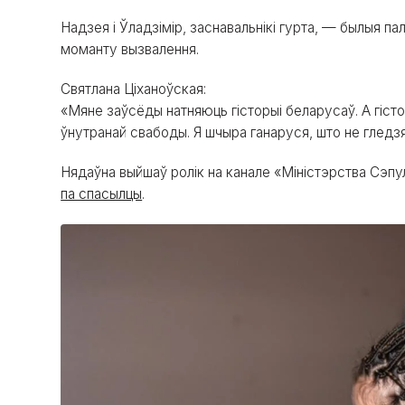
Надзея і Ўладзімір, заснавальнікі гурта, — былыя пал
моманту вызвалення.
Святлана Ціханоўская:
«Мяне заўсёды натняюць гісторыі беларусаў. А гістор
ўнутранай свабоды. Я шчыра ганаруся, што не гледзя
Нядаўна выйшаў ролік на канале «Міністэрства Сэпул
па спасылцы
.