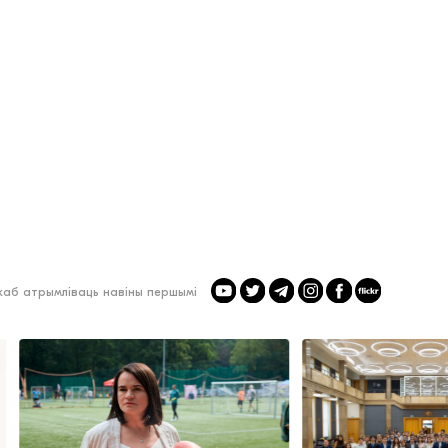
 каб атрымліваць навіны першымі