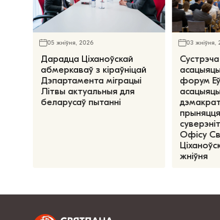
05 жніўня, 2026
03 жніўня,
Дарадца Ціханоўскай
Сустрэча
абмеркаваў з кіраўніцай
асацыяцы
Дэпартамента міграцыі
форум Е
Літвы актуальныя для
асацыяцы
беларусаў пытанні
дэмакрат
прыняцця
суверэніт
Офісу С
Ціханоўск
жніўня