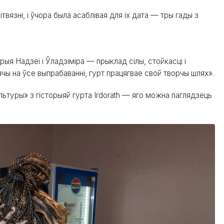
ітвязні, і ўчора была асаблівая для іх дата — тры гады з
ыя Надзеі і Ўладзіміра — прыклад сілы, стойкасці і
чы на ўсе выпрабаванні, гурт працягвае свой творчы шлях».
ьтуры» з гісторыяй гурта Irdorath — яго можна паглядзець