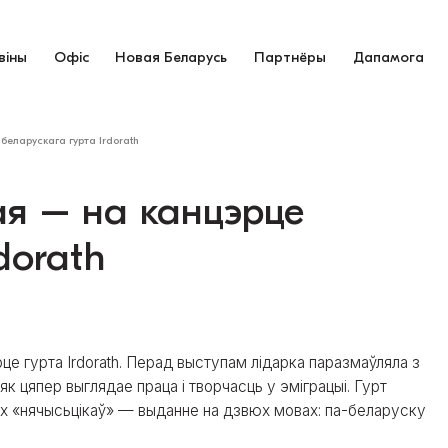
віны
Офіс
Новая Беларусь
Партнёры
Дапамога
беларускага гурта Irdorath
ая – на канцэрце
dorath
це гурта Irdorath. Перад выступам лідарка паразмаўляла з
як цяпер выглядае праца і творчасць у эміграцыі. Гурт
іх «нячысьцікаў» — выданне на дзвюх мовах: па-беларуску