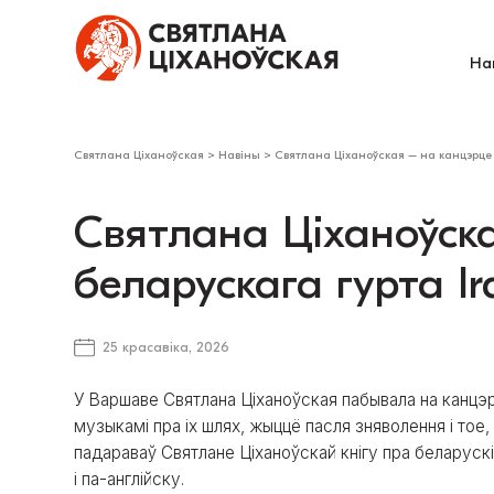
На
Святлана Ціханоўская
>
Навіны
>
Святлана Ціханоўская – на канцэрце 
Святлана Ціханоўск
беларускага гурта Ir
25 красавіка, 2026
У Варшаве Святлана Ціханоўская пабывала на канцэр
музыкамі пра іх шлях, жыццё пасля зняволення і тое, 
падараваў Святлане Ціханоўскай кнігу пра беларуск
і па-англійску.