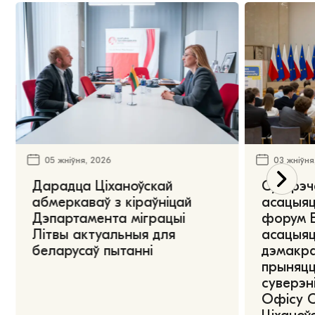
05 жніўня, 2026
03 жніўня
Дарадца Ціханоўскай
Сустрэч
абмеркаваў з кіраўніцай
асацыяц
Дэпартамента міграцыі
форум Е
Літвы актуальныя для
асацыяц
беларусаў пытанні
дэмакра
прыняцц
суверэні
Офісу 