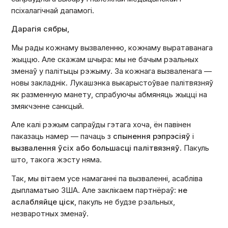
псіхалагічнай дапамогі.
Дарагія сябры,
Мы рады кожнаму вызваленню, кожнаму выратаванага
жыццю. Але скажам шчыра: мы не бачым рэальных
зменаў у палітыцы рэжыму. За кожнага вызваленага —
новы закладнік. Лукашэнка выкарыстоўвае палітвязняў
як разменную манету, спрабуючы абмяняць жыцці на
змякчэнне санкцый.
Але калі рэжым сапраўды гэтага хоча, ён павінен
паказаць намер — пачаць з
спынення рэпрэсіяў
і
вызвалення ўсіх або большасці палітвязняў
. Пакуль
што, такога жэсту няма.
Так, мы вітаем усе намаганні па вызваленні, асабліва
дыпламатыю ЗША. Але заклікаем партнёраў:
не
аслабляйце ціск
, пакуль не будзе рэальных,
незваротных зменаў.