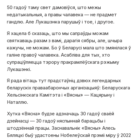
50 гадоў таму свет дамовіўся, што межы
недатыкальныя, а правы чалавека — не прадмет
гандлю. Але Лукашэнка парушыў і тое, і другое.
Я хацела б сказаць, што мы сапраўды можам
святкаваць разам з вамі, дарагія сябры, але, шчыра
кажучы, не можам. Бо ў Беларусі мала што змянілася ў
галіне правоў чалавека. Асабліва для тых, хто
супраціўляецца тэрору пракрамлёўскага рэжыму
Лукашэнкі.
Я рада вітаць тут прадстаўніц дзвюх легендарных
беларускіх праваабарончых арганізацыяў: Беларускага
Хельсінкскага Камітэта і «Вясны» — Кацярыну і
Наталлю.
Хутка «Вясна» будзе адзначаць 30 гадоў сваёй
дзейнасці — 30 гадоў няспыннай барацьбы і
штодзённай працы. Заснавальнік «Вясны» Алесь
Бяляцкі быў удастоены Нобелеўскай прэміі міру ў 2022