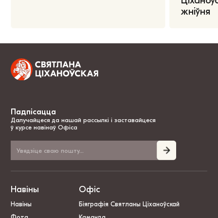
Ціханоўс
жніўня
Падпісацца
Далучайцеся да нашай рассылкі і заставайцеся
ў курсе навінаў Офіса
Навіны
Офіс
Навіны
Біяграфія Святланы Ціханоўскай
Фота
Каманда