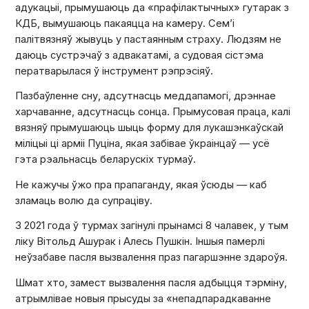
адукацыі, прымушаюць да «прафілактычных» гутарак з
КДБ, вымушаюць пакаяцца на камеру. Сем’і
палітвязняў жывуць у пастаянным страху. Людзям не
даюць сустрэчаў з адвакатамі, а судовая сістэма
ператварылася ў інструмент рэпрэсіяў.
Пазбаўленне сну, адсутнасць меддапамогі, дрэннае
харчаванне, адсутнасць сонца. Прымусовая праца, калі
вязняў прымушаюць шыць форму для лукашэнкаўскай
міліцыі ці арміі Пуціна, якая забівае ўкраінцаў — усё
гэта рэальнасць беларускіх турмаў.
Не кажучы ўжо пра прапаганду, якая ўсюды — каб
зламаць волю да супраціву.
З 2021 года ў турмах загінулі прынамсі 8 чалавек, у тым
ліку Вітольд Ашурак і Алесь Пушкін. Іншыя памерлі
неўзабаве пасля вызвалення праз пагаршэнне здароўя.
Шмат хто, замест вызвалення пасля адбыцця тэрміну,
атрымлівае новыя прысуды за «непадпарадкаванне