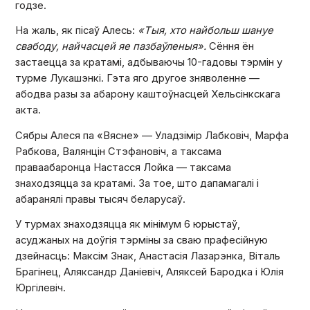
годзе.
На жаль, як пісаў Алесь:
«Тыя, хто найбольш шануе
свабоду, найчасцей яе пазбаўленыя».
Сёння ён
застаецца за кратамі, адбываючы 10-гадовы тэрмін у
турме Лукашэнкі. Гэта яго другое зняволенне —
абодва разы за абарону каштоўнасцей Хельсінкскага
акта.
Сябры Алеся па «Вясне» — Уладзімір Лабковіч, Марфа
Рабкова, Валянцін Стэфановіч, а таксама
праваабаронца Настасся Лойка — таксама
знаходзяцца за кратамі. За тое, што дапамагалі і
абаранялі правы тысяч беларусаў.
У турмах знаходзяцца як мінімум 6 юрыстаў,
асуджаных на доўгія тэрміны за сваю прафесійную
дзейнасць: Максім Знак, Анастасія Лазарэнка, Віталь
Брагінец, Аляксандр Даніевіч, Аляксей Бародка і Юлія
Юргілевіч.