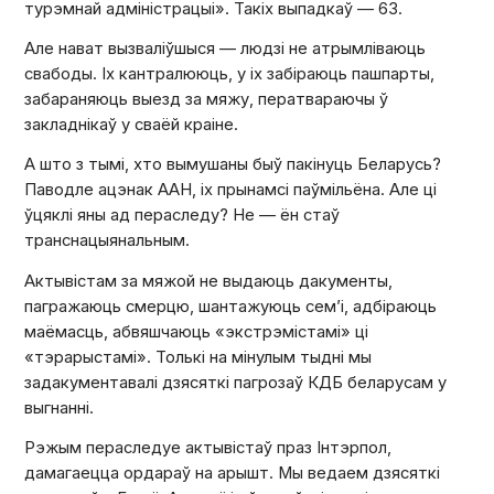
турэмнай адміністрацыі». Такіх выпадкаў — 63.
Але нават вызваліўшыся — людзі не атрымліваюць
свабоды. Іх кантралююць, у іх забіраюць пашпарты,
забараняюць выезд за мяжу, ператвараючы ў
закладнікаў у сваёй краіне.
А што з тымі, хто вымушаны быў пакінуць Беларусь?
Паводле ацэнак ААН, іх прынамсі паўмільёна. Але ці
ўцяклі яны ад пераследу? Не — ён стаў
транснацыянальным.
Актывістам за мяжой не выдаюць дакументы,
пагражаюць смерцю, шантажуюць сем’і, адбіраюць
маёмасць, абвяшчаюць «экстрэмістамі» ці
«тэрарыстамі». Толькі на мінулым тыдні мы
задакументавалі дзясяткі пагрозаў КДБ беларусам у
выгнанні.
Рэжым пераследуе актывістаў праз Інтэрпол,
дамагаецца ордараў на арышт. Мы ведаем дзясяткі