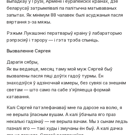
выпадкаў у Грузіі, Арменіі і еўрапейскіх краінах, дзе
беларусаў затрымлівалі па палітычна матываваных
запытах. Як мінімум 88 чалавек былі асуджаныя пасля
вяртання з-за мяжы.
Рэжым Лукашэнкі ператварыў краіну ў лабараторыю
рэпрэсіяў і тэрору — і гэта трэба спыніць.
Вызваленне Сяргея
Дарагія сябры,
Як вы ведаеце, месяц таму мой муж Сяргей быў
вызвалены пасля пяці доўгіх гадоў турмы. Ён
знаходзіўся ў адзіночнай камеры, без сувязі са знешнім
светам — што само па сабе з’яўляецца формай
катавання.
Калі Сяргей патэлефанаваў мне па дарозе на волю, я
не верыла ўласным вушам. А калі ўбачыла яго праз
некалькі гадзінаў — не верыла вачам. Мы з сынам ледзь
пазналі яго — такі худы і змучаны ён быў. А калі дачка