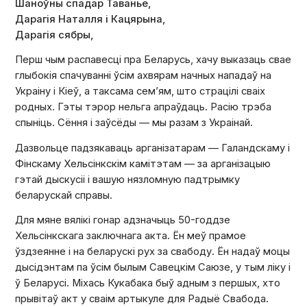
Шаноўны спадар Таванье,
Дарагія Наталля і Кацярына,
Дарагія сябры,
Перш чым распавесці пра Беларусь, хачу выказаць свае
глыбокія спачуванні ўсім ахвярам начных нападаў на
Украіну і Кіеў, а таксама сем’ям, што страцілі сваіх
родных. Гэты тэрор нельга апраўдаць. Расію трэба
спыніць. Сёння і заўсёды — мы разам з Украінай.
Дазвольце падзякаваць арганізатарам — Галандскаму і
Фінскаму Хельсінкскім камітэтам — за арганізацыю
гэтай дыскусіі і вашую нязломную падтрымку
беларускай справы.
Для мяне вялікі гонар адзначыць 50-годдзе
Хельсінкскага заключнага акта. Ён меў прамое
ўздзеянне і на беларускі рух за свабоду. Ён надаў моцы
дысідэнтам па ўсім былым Савецкім Саюзе, у тым ліку і
ў Беларусі. Міхась Кукабака быў адным з першых, хто
прывітаў акт у сваім артыкуле для Радыё Свабода.