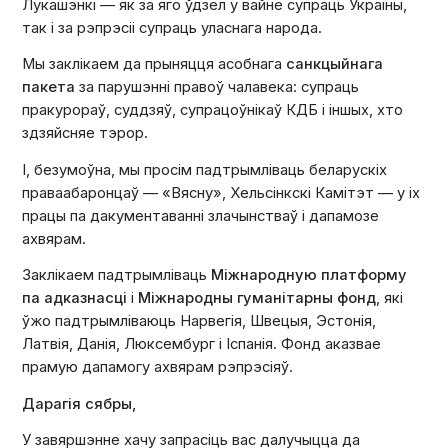
Лукашэнкі — як за яго ўдзел у вайне супраць Украіны,
так і за рэпрэсіі супраць уласнага народа.
Мы заклікаем да прыняцця асобнага
санкцыйнага
пакета
за парушэнні правоў чалавека: супраць
пракурораў, суддзяў, супрацоўнікаў КДБ і іншых, хто
здзяйсняе тэрор.
І, безумоўна, мы просім падтрымліваць беларускіх
праваабаронцаў — «Вясну», Хельсінкскі Камітэт — у іх
працы па дакументаванні злачынстваў і дапамозе
ахвярам.
Заклікаем падтрымліваць
Міжнародную платформу
па адказнасці
і
Міжнародны гуманітарны фонд
, які
ўжо падтрымліваюць Нарвегія, Швецыя, Эстонія,
Латвія, Данія, Люксембург і Іспанія. Фонд аказвае
прамую дапамогу ахвярам рэпрэсіяў.
Дарагія сябры,
У завяршэнне хачу запрасіць вас далучыцца да