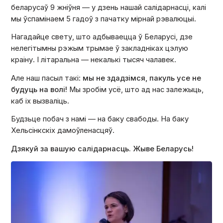
беларусаў 9 жніўня — у дзень нашай салідарнасці, калі
мы ўспамінаем 5 гадоў з пачатку мірнай рэвалюцыі.
Нагадайце свету, што адбываецца ў Беларусі, дзе
нелегітымны рэжым трымае ў закладніках цэлую
краіну. І літаральна — некалькі тысяч чалавек.
Але наш пасыл такі:
мы не здадзімся, пакуль усе не
будуць на волі!
Мы зробім усё, што ад нас залежыць,
каб іх вызваліць.
Будзьце побач з намі — на баку свабоды. На баку
Хельсінкскіх дамоўленасцяў.
Дзякуй за вашую салідарнасць. Жыве Беларусь!