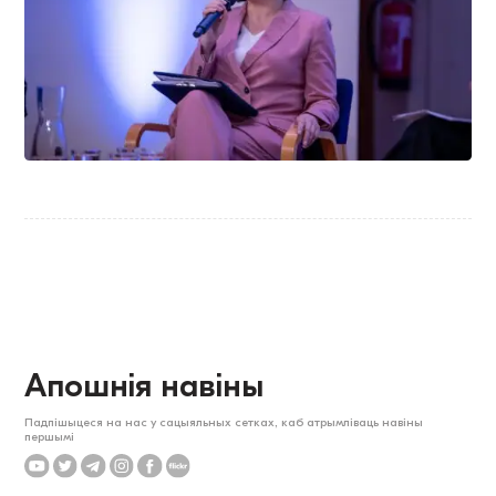
Апошнія навіны
Падпішыцеся на нас у сацыяльных сетках, каб атрымліваць навіны
першымі