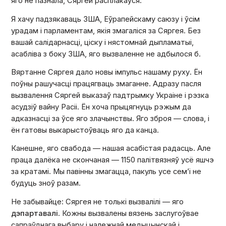
яго не пазнала, Сяргей расплакаўся.
Я хачу падзякаваць ЗША, Еўрапейскаму саюзу і ўсім
урадам і парламентам, якія змагаліся за Сяргея. Без
вашай салідарнасці, ціску і нястомнай дыпламатыі,
асабліва з боку ЗША, яго вызваленне не адбылося б.
Вяртанне Сяргея дало новы імпульс нашаму руху. Ён
поўны рашучасці працягваць змаганне. Адразу пасля
вызвалення Сяргей выказаў падтрымку Украіне і рэзка
асудзіў вайну Расіі. Ён хоча прыцягнуць рэжым да
адказнасці за ўсе яго злачынствы. Яго зброя — слова, і
ён гатовы выкарыстоўваць яго да канца.
Канешне, яго свабода — нашая асабістая радасць. Але
праца далёка не скончаная — 1150 палітвязняў усё яшчэ
за кратамі. Мы павінны змагацца, пакуль усе сем’і не
будуць зноў разам.
Не забывайце: Сяргея не толькі вызвалілі — яго
дэпартавалі
. Кожны вызвалены вязень заслугоўвае
сапраўднага выбару і належнай медыцынскай і