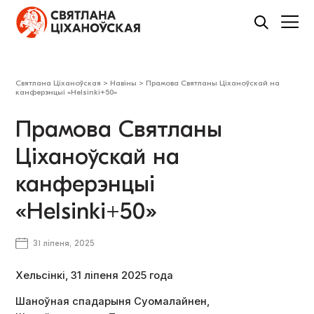
Святлана Ціханоўская
>
Навіны
>
Прамова Святланы Ціханоўскай на
канферэнцыі «Helsinki+50»
Прамова Святланы
Ціханоўскай на
канферэнцыі
«Helsinki+50»
31 ліпеня, 2025
Хельсінкі, 31 ліпеня 2025 года
Шаноўная спадарыня Суомалайнен,