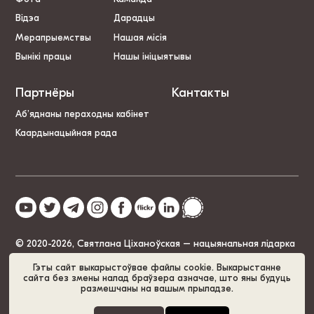
Відэа
Дарадцы
Мерапрыемствы
Нашая місія
Вынікі працы
Нашы ініцыятывы
Партнёры
Кантакты
Аб’яднаны пераходны кабінет
Каардынацыйная рада
© 2020-2026, Святлана Ціханоўская – нацыянальная лідарка
Беларусі
Гэты сайт выкарыстоўвае файлы cookie. Выкарыстанне
сайта без змены налад браўзера азначае, што яны будуць
размешчаны на вашым прыладзе.
Палітыка cookie
GDPR
Карта сайта