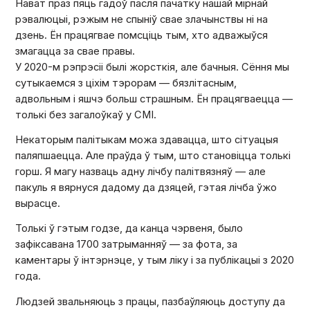
Нават праз пяць гадоў пасля пачатку нашай мірнай
рэвалюцыі, рэжым не спыніў свае злачынствы ні на
дзень. Ён працягвае помсціць тым, хто адважыўся
змагацца за свае правы.
У 2020-м рэпрэсіі былі жорсткія, але бачныя. Сёння мы
сутыкаемся з ціхім тэрорам — бязлітасным,
адвольным і яшчэ больш страшным. Ён працягваецца —
толькі без загалоўкаў у СМІ.
Некаторым палітыкам можа здавацца, што сітуацыя
паляпшаецца. Але праўда ў тым, што становіцца толькі
горш. Я магу назваць адну лічбу палітвязняў — але
пакуль я вярнуся дадому да дзяцей, гэтая лічба ўжо
вырасце.
Толькі ў гэтым годзе, да канца чэрвеня, было
зафіксавана 1700 затрыманняў — за фота, за
каментары ў інтэрнэце, у тым ліку і за публікацыі з 2020
года.
Людзей звальняюць з працы, пазбаўляюць доступу да