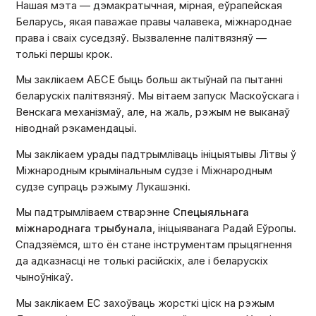
Нашая мэта — дэмакратычная, мірная, еўрапейская
Беларусь, якая паважае правы чалавека, міжнароднае
права і сваіх суседзяў. Вызваленне палітвязняў —
толькі першы крок.
Мы заклікаем АБСЕ быць больш актыўнай па пытанні
беларускіх палітвязняў. Мы вітаем запуск Маскоўскага і
Венскага механізмаў, але, на жаль, рэжым не выканаў
ніводнай рэкамендацыі.
Мы заклікаем урады падтрымліваць ініцыятывы Літвы ў
Міжнародным крымінальным судзе і Міжнародным
судзе супраць рэжыму Лукашэнкі.
Мы падтрымліваем стварэнне
Спецыяльнага
міжнароднага трыбунала
, ініцыяванага Радай Еўропы.
Спадзяёмся, што ён стане інструментам прыцягнення
да адказнасці не толькі расійскіх, але і беларускіх
чыноўнікаў.
Мы заклікаем ЕС захоўваць жорсткі ціск на рэжым