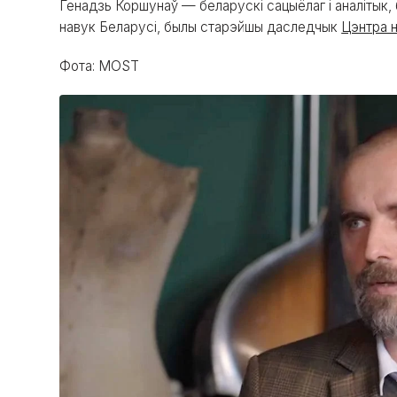
Генадзь Коршунаў — беларускі сацыёлаг і аналітык,
навук Беларусі, былы старэйшы даследчык
Цэнтра н
Фота: MOST