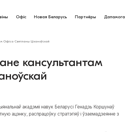
віны
Офіс
Новая Беларусь
Партнёры
Дапамога
ам Офіса Святланы Ціханоўскай
тане кансультантам
аноўскай
цыянальнай акадэміі навук Беларусі Генадзь Коршунаў
тную ацэнку, распрацоўку стратэгіяў і ўзаемадзеянне з