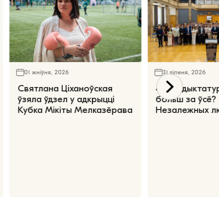
01 жніўня, 2026
31 ліпеня, 2026
Святлана Ціханоўская
«Чаго дыктату
ўзяла ўдзел у адкрыцці
больш за ўсё?
Кубка Мікіты Мелказёрава
Незалежных л