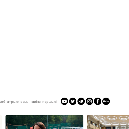
 каб атрымліваць навіны першымі