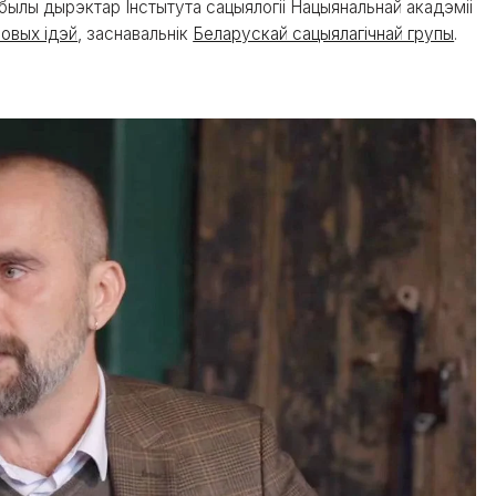
 былы дырэктар Інстытута сацыялогіі Нацыянальнай акадэміі
овых ідэй
, заснавальнік
Беларускай сацыялагічнай групы
.