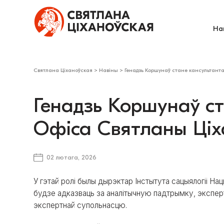
На
Святлана Ціханоўская
>
Навіны
>
Генадзь Коршунаў стане кансультант
Генадзь Коршунаў с
Офіса Святланы Ціх
02 лютага, 2026
У гэтай ролі былы дырэктар Інстытута сацыялогіі На
будзе адказваць за аналітычную падтрымку, экспер
экспертнай супольнасцю.