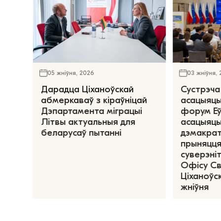
05 жніўня, 2026
03 жніўня,
Дарадца Ціханоўскай
Сустрэча
абмеркаваў з кіраўніцай
асацыяцы
Дэпартамента міграцыі
форум Е
Літвы актуальныя для
асацыяцы
беларусаў пытанні
дэмакрат
прыняцця
суверэніт
Офісу С
Ціханоўск
жніўня