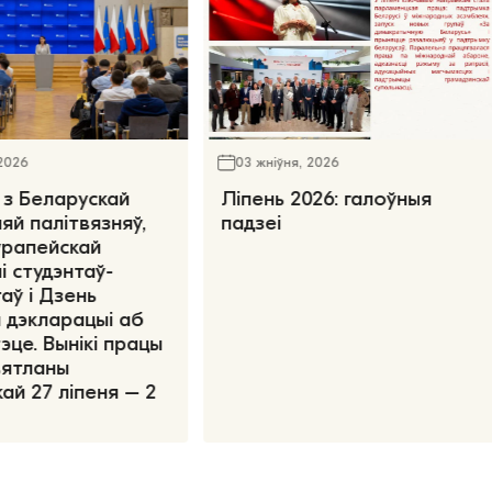
 2026
03 жніўня, 2026
 з Беларускай
Ліпень 2026: галоўныя
яй палітвязняў,
падзеі
ўрапейскай
і студэнтаў-
аў і Дзень
 дэкларацыі аб
эце. Вынікі працы
вятланы
ай 27 ліпеня – 2