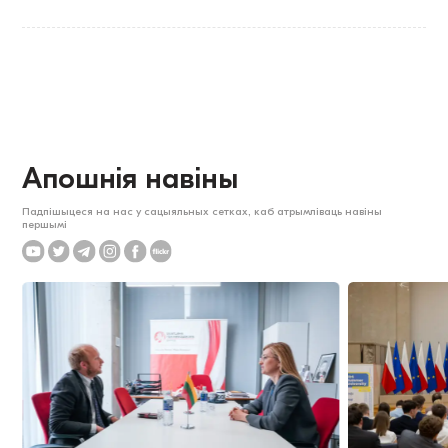
Апошнія навіны
Падпішыцеся на нас у сацыяльных сетках, каб атрымліваць навіны
першымі