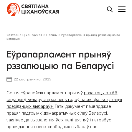
Святлана Ціханоўская
>
Навіны
>
Еўрапарламент прыняў рэзалюцыю па
Беларусі
Еўрапарламент прыняў
рэзалюцыю па Беларусі
22 кастрычніка, 2025
Сёння Еўрапейскі парламент прыняў
рэзалюцыю «Аб
сітуацыі ў Беларусі праз пяць гадоў пасля фальсіфікацыі
прэзідэнцкіх выбараў».
Гэты дакумент пацвярджае
працяг падтрымкі дэмакратычных сілаў Беларусі,
заклікае да вызвалення ўсіх палітвязняў і патрабуе
правядзення новых свабодных выбараў пад