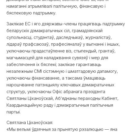
намаганні атрымлівалі палітычную, фінансавую і
бяспековую падтрымку.
Заклікае ЕС і яго дзяржавы-члены працягваць падтрымку
беларускіх дэмакратычных сіл, грамадзянскай
супольнасці, студэнтаў, даследчыкаў, журналістаў,
лідараў прафсаюзаў, прафесіяналаў у выгнанні і іншых,
уключаючы прадастаўленне віз, стыпендый, грантаў,
магчымасцей для наладжвання сувязяў і мер для
забеспячэння іх бяспекі; заклікае гарантаваць
незалежным СМІ сістэмную і шматгадовую дапамогу,
уключаючы фінансаванне, а таксама ўмацаваць
нарошчванне патэнцыялу ключавых дэмакратычных
структур, уключаючы Офіс абранага прэзідэнта
Святланы Ціханоўскай, Аб’яднаны пераходны Кабінет,
Каардынацыйную раду і дэмакратычныя палітычныя
партыі.
Святлана Ціханоўская:
«Мы вельмі ўдзячныя за прынятую рэзалюцыю — яна