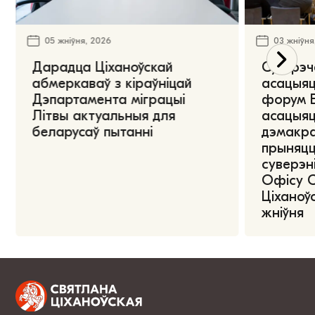
05 жніўня, 2026
03 жніўня
Дарадца Ціханоўскай
Сустрэч
абмеркаваў з кіраўніцай
асацыяц
Дэпартамента міграцыі
форум Е
Літвы актуальныя для
асацыяц
беларусаў пытанні
дэмакра
прыняцц
суверэні
Офісу 
Ціханоўс
жніўня