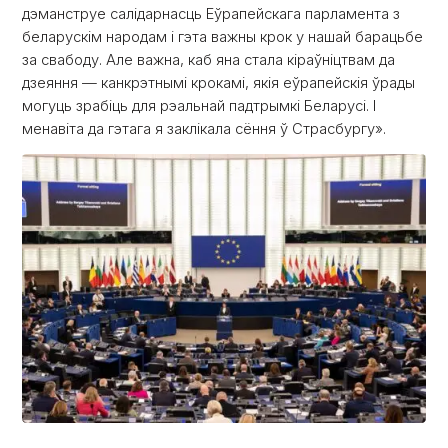
дэманструе салідарнасць Еўрапейскага парламента з
беларускім народам і гэта важны крок у нашай барацьбе
за свабоду. Але важна, каб яна стала кіраўніцтвам да
дзеяння — канкрэтнымі крокамі, якія еўрапейскія ўрады
могуць зрабіць для рэальнай падтрымкі Беларусі. І
менавіта да гэтага я заклікала сёння ў Страсбургу».