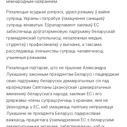
міжнародным назіраннем.
Рэзалюцыя асуджае рэпрэсіі, удзел рэжыму ў вайне
супраць Украіны і патрабуе ўзмацнення санкцыяў
супраць вінаватых. Еўрапарламент заклікаў ЕС
забяспечыць доўгатэрміновую падтрымку беларускай
грамадзянскай супольнасці, незалежных медыя,
студэнтаў і прафесіяналаў у выгнанні, а таксама
расследаваць злачынствы супраць чалавечнасці,
учыненыя рэжымам.
Рэзалюцыя паўтарае, што не прызнае Аляксандра
Лукашэнку законным прэзідэнтам Беларусі і пацвярджае
сваю падтрымку беларускіх дэмакратычных сіл пад
кіраўніцтвам Святланы Ціханоўскай і дэмакратычных
імкненняў беларускага народа; заклікае ЕС і яго
дзяржавы-члены супрацоўнічаць з краінамі, якія не
ўваходзяць у ЕС, каб умацаваць палітыку непрыняцця
Лукашэнкі як прэзідэнта Беларусі; падкрэслівае
важнасць працяглага ўзаемадзеяння ЕС з беларускімі
дэмакратычнымі актарамі, забяспечваючы, каб іх