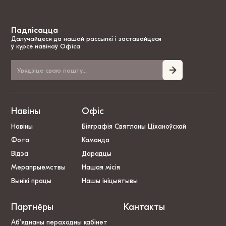
Падпісацца
Далучайцеся да нашай рассылкі і заставайцеся
ў курсе навінаў Офіса
Навіны
Офіс
Навіны
Біяграфія Святланы Ціханоўскай
Фота
Каманда
Відэа
Дарадцы
Мерапрыемствы
Нашая місія
Вынікі працы
Нашы ініцыятывы
Партнёры
Кантакты
Аб’яднаны пераходны кабінет