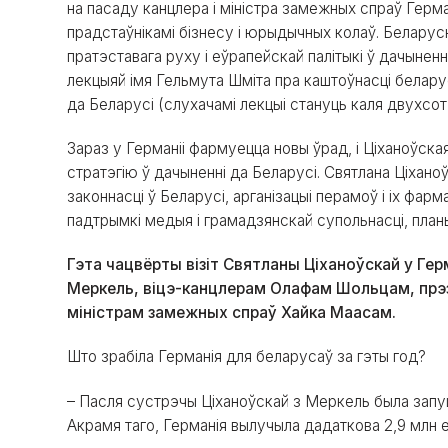
на пасаду канцлера і міністра замежных спраў Герма
прадстаўнікамі бізнесу і юрыдычных колаў. Беларуск
пратэставага руху і еўрапейскай палітыкі ў дачыненн
лекцыяй імя Гельмута Шміта пра каштоўнасці беларус
да Беларусі (слухачамі лекцыі стануць каля двухсот 
Зараз у Германіі фармуецца новы ўрад, і Ціханоўска
стратэгію ў дачыненні да Беларусі. Святлана Ціхано
законнасці ў Беларусі, арганізацыі перамоў і іх фар
падтрымкі медыя і грамадзянскай супольнасці, пла
Гэта чацвёрты візіт Святланы Ціханоўскай у Гер
Меркель, віцэ-канцлерам Олафам Шольцам, пр
міністрам замежных спраў Хайка Маасам.
Што зрабіла Германія для беларусаў за гэты год?
– Пасля сустрэчы Ціханоўскай з Меркель была запу
Акрамя таго, Германія вылучыла дадаткова 2,9 млн 