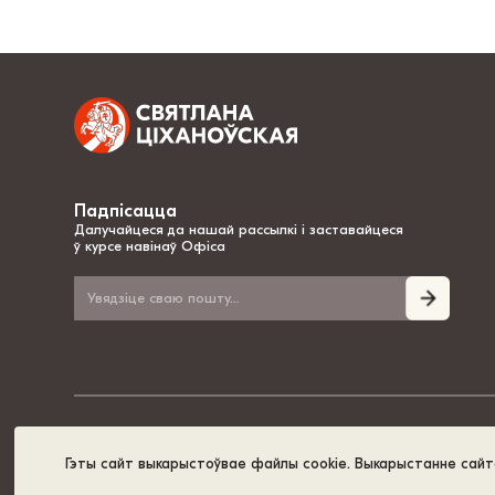
Падпісацца
Далучайцеся да нашай рассылкі і заставайцеся
ў курсе навінаў Офіса
© 2020-2026, Святлана Ціханоўская – нацыянальная лідарка Беларусі
Гэты сайт выкарыстоўвае файлы cookie. Выкарыстанне сай
Палітыка cookie
GDPR
Карта сайта