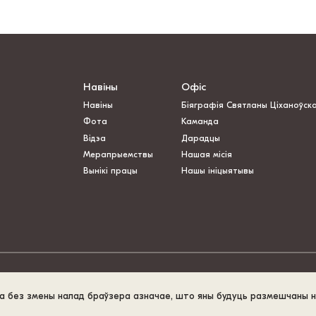
Навіны
Офіс
Навіны
Біяграфія Святланы Ціханоўск
Фота
Каманда
Відэа
Дарадцы
Мерапрыемствы
Нашая місія
Вынікі працы
Нашы ініцыятывы
та без змены налад браўзера азначае, што яны будуць размешчаны 