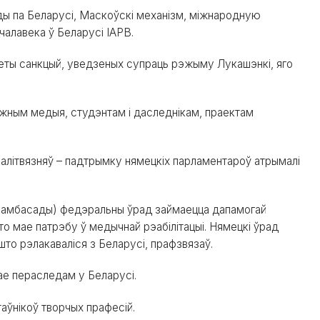
ы па Беларусі, Маскоўскі механізм, міжнародную
алавека ў Беларусі IAPB.
еты санкцый, уведзеных супраць рэжыму Лукашэнкі, яго
жным медыя, студэнтам і даследнікам, праектам
палітвязняў – падтрымку нямецкіх парламентароў атрымалі
я амбасады) федэральны ўрад займаецца дапамогай
то мае патрэбу ў медычнай рэабілітацыі. Нямецкі ўрад
то рэлакаваліся з Беларусі, прафзвязаў.
ае пераследам у Беларусі.
аўнікоў творчых прафесій.