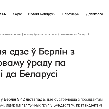
віны
Офіс
Новая Беларусь
Партнёры
Дапамога
з пакетам прапаноў новаму ўраду па палітыцы ў дачыненні да Беларусі
я едзе ў Берлін з
оваму ўраду па
і да Беларусі
у Берлін 9-12 лістапада
, дзе сустрэнецца з прэзідэнтам
і, лідарамі палітычных груп у Бундэстагу, прэтэндэнтамі