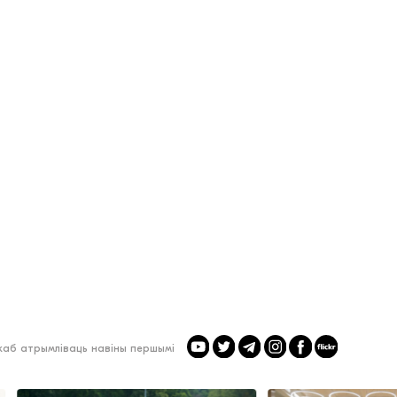
 каб атрымліваць навіны першымі