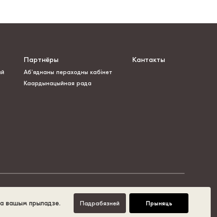
Партнёры
Кантакты
ай
Аб’яднаны пераходны кабінет
Каардынацыйная рада
на вашым прыладзе.
Падрабязней
Прыняць