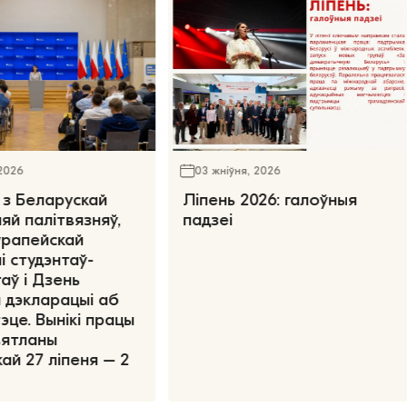
 2026
03 жніўня, 2026
 з Беларускай
Ліпень 2026: галоўныя
яй палітвязняў,
падзеі
ўрапейскай
і студэнтаў-
аў і Дзень
 дэкларацыі аб
эце. Вынікі працы
вятланы
ай 27 ліпеня – 2