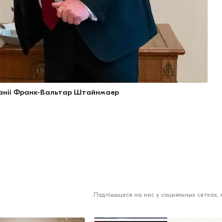
маніі Франк-Вальтар Штайнмаер
Падпішыцеся на нас у сацыяльных сетках,