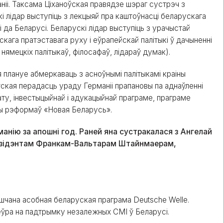
ніі. Таксама Ціханоўская правядзе шэраг сустрэч з
і лідар выступіць з лекцыяй пра каштоўнасці беларускага
і да Беларусі. Беларускі лідар выступіць з урачыстай
кага пратэставага руху і еўрапейскай палітыкі ў дачыненні
нямецкіх палітыкаў, філосафаў, лідараў думак).
я плануе абмеркаваць з асноўнымі палітыкамі краіны
ўская перадасць ураду Германіі прапановы па аднаўленні
мату, інвестыцыйнай і адукацыйнай праграме, праграме
ны рэформаў «Новая Беларусь».
манію за апошні год. Раней яна сустракалася з Ангелай
эзідэнтам Франкам-Вальтарам Штайнмаерам,
шчана асобная беларуская праграма Deutsche Welle.
еўра на падтрымку незалежных СМІ ў Беларусі.