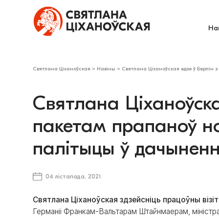
На
Святлана Ціханоўская
>
Навіны
>
Святлана Ціханоўская едзе ў Берлін 
Святлана Ціханоўска
пакетам прапаноў н
палітыцы ў дачыненн
04 лістапада, 2021
Святлана Ціханоўская здзейсніць працоўны візіт 
Германіі Франкам-Вальтарам Штайнмаерам, міністрам