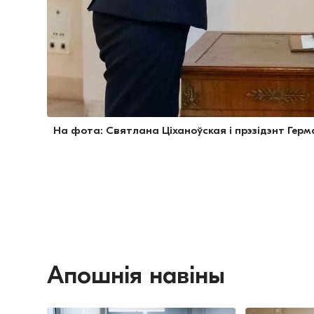
На фота: Святлана Ціханоўская і прэзідэнт Гер
Апошнія навіны