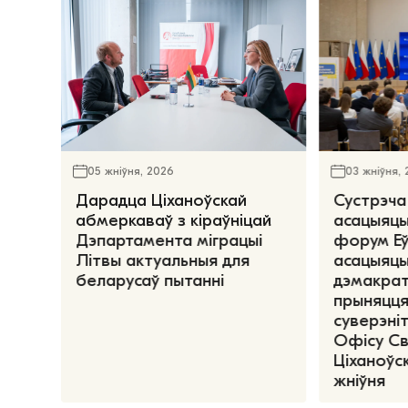
05 жніўня, 2026
03 жніўня,
Дарадца Ціханоўскай
Сустрэча
абмеркаваў з кіраўніцай
асацыяцы
Дэпартамента міграцыі
форум Е
Літвы актуальныя для
асацыяцы
беларусаў пытанні
дэмакрат
прыняцця
суверэніт
Офісу С
Ціханоўск
жніўня