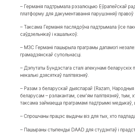
– Германія падтрымала рэзалюцыю Еўрапейскай рад
платформу для дакументавання парушэнняў правоў ч
– Таксама Германія паслядоўна падтрымала ўсе пак
саўдзельнікаў і кашалькоў.
– МЗС Германіі пашырыла праграмы дапамогі незале
грамадзянскай супольнасці.
– Дэпутаты Бундэстага сталі апекунамі беларускіх 
некалькі дзясяткаў палітвязняў.
– Разам з беларускай дыяспарай (Razam, Народны
беларусам – рэлакантам, сем'ям палітвязняў, тым, х
таксама займаецца праграмамі падтрымкі медыкаў, ш
– Спрошчаны працэс выдачы віз для тых, хто падпад
– Пашыраны стыпендыі DAAD для студэнтаў і прадст