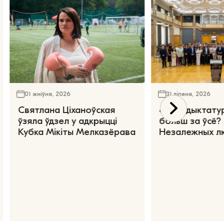
01 жніўня, 2026
31 ліпеня, 2026
Святлана Ціханоўская
«Чаго дыктату
ўзяла ўдзел у адкрыцці
больш за ўсё?
Кубка Мікіты Мелказёрава
Незалежных л