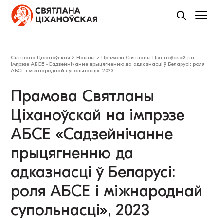
Святлана Ціханоўская
>
Навіны
>
Прамова Святланы Ціханоўскай на
імпрэзе АБСЕ «Садзейнічанне прыцягненню да адказнасці ў Беларусі: роля
АБСЕ і міжнароднай супольнасці», 2023
Прамова Святланы
Ціханоўскай на імпрэзе
АБСЕ «Садзейнічанне
прыцягненню да
адказнасці ў Беларусі:
роля АБСЕ і міжнароднай
супольнасці», 2023