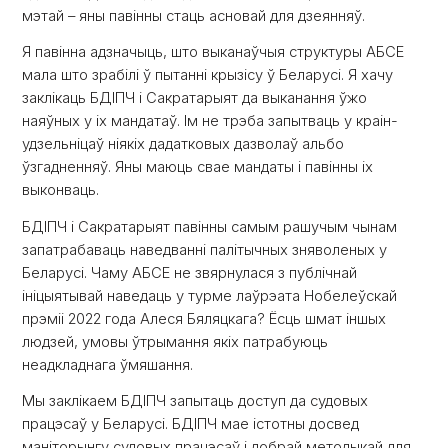
мэтай – яны павінны стаць асновай для дзеянняў.
Я павінна адзначыць, што выканаўчыя структуры АБСЕ
мала што зрабілі ў пытанні крызісу ў Беларусі. Я хачу
заклікаць БДІПЧ і Сакратарыят да выканання ўжо
наяўных у іх мандатаў. Ім не трэба запытваць у краін-
удзельніцаў ніякіх дадатковых дазволаў альбо
ўзгадненняў. Яны маюць свае мандаты і павінны іх
выконваць.
БДІПЧ і Сакратарыят павінны самым рашучым чынам
запатрабаваць наведванні палітычных зняволеных у
Беларусі. Чаму АБСЕ не звярнулася з публічнай
ініцыятывай наведаць у турме лаўрэата Нобелеўскай
прэміі 2022 года Алеся Бяляцкага? Ёсць шмат іншых
людзей, умовы ўтрымання якіх патрабуюць
неадкладнага ўмяшання.
Мы заклікаем БДІПЧ запытаць доступ да судовых
працэсаў у Беларусі. БДІПЧ мае істотны досвед
маніторынгу судовых працэсаў і добрай методыкай для