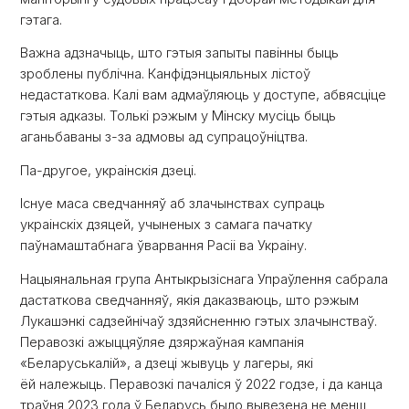
гэтага.
Важна адзначыць, што гэтыя запыты павінны быць
зроблены публічна. Канфідэнцыяльных лістоў
недастаткова. Калі вам адмаўляюць у доступе, абвясціце
гэтыя адказы. Толькі рэжым у Мінску мусіць быць
аганьбаваны з-за адмовы ад супрацоўніцтва.
Па-другое, украінскія дзеці.
Існуе маса сведчанняў аб злачынствах супраць
украінскіх дзяцей, учыненых з самага пачатку
паўнамаштабнага ўварвання Расіі ва Украіну.
Нацыянальная група Антыкрызіснага Упраўлення сабрала
дастаткова сведчанняў, якія даказваюць, што рэжым
Лукашэнкі садзейнічаў здзяйсненню гэтых злачынстваў.
Перавозкі ажыццяўляе дзяржаўная кампанія
«Беларуськалій», а дзеці жывуць у лагеры, які
ёй належыць. Перавозкі пачаліся ў 2022 годзе, і да канца
траўня 2023 года ў Беларусь было вывезена не менш