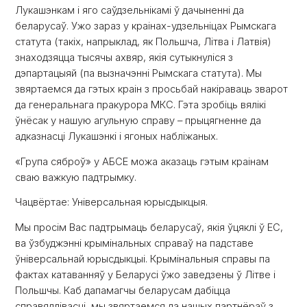
Лукашэнкам і яго саўдзельнікамі ў дачыненні да
беларусаў. Ужо зараз у краінах-удзельніцах Рымскага
статута (такіх, напрыклад, як Польшча, Літва і Латвія)
знаходзяцца тысячы ахвяр, якія сутыкнуліся з
дэпартацыяй (па вызначэнні Рымскага статута). Мы
звяртаемся да гэтых краін з просьбай накіраваць зварот
да генеральнага пракурора МКС. Гэта зробіць вялікі
ўнёсак у нашую агульную справу – прыцягненне да
адказнасці Лукашэнкі і ягоных набліжаных.
«Група сяброў» у АБСЕ можа аказаць гэтым краінам
сваю важкую падтрымку.
Чацвёртае: Універсальная юрысдыкцыя.
Мы просім Вас падтрымаць беларусаў, якія ўцяклі ў ЕС,
ва ўзбуджэнні крымінальных справаў на падставе
ўніверсальнай юрысдыкцыі. Крымінальныя справы па
фактах катаванняў у Беларусі ўжо заведзены ў Літве і
Польшчы. Каб дапамагчы беларусам дабіцца
справядлівасці, мы звяртаемся да нашых партнёраў з