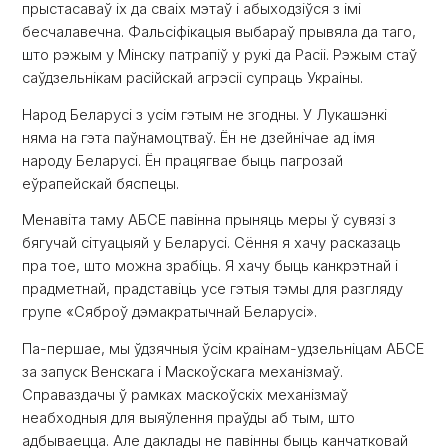
прыстасаваў іх да сваіх мэтаў і абыходзіўся з імі
бесчалавечна. Фальсіфікацыя выбараў прывяла да таго,
што рэжым у Мінску патрапіў у рукі да Расіі. Рэжым стаў
саўдзельнікам расійскай агрэсіі супраць Украіны.
Народ Беларусі з усім гэтым не згодны. У Лукашэнкі
няма на гэта паўнамоцтваў. Ён не дзейнічае ад імя
народу Беларусі. Ён працягвае быць пагрозай
еўрапейскай бяспецы.
Менавіта таму АБСЕ павінна прыняць меры ў сувязі з
бягучай сітуацыяй у Беларусі. Сёння я хачу расказаць
пра тое, што можна зрабіць. Я хачу быць канкрэтнай і
прадметнай, прадставіць усе гэтыя тэмы для разгляду
групе «Сяброў дэмакратычнай Беларусі».
Па-першае, мы ўдзячныя ўсім краінам-удзельніцам АБСЕ
за запуск Венскага і Маскоўскага механізмаў.
Справаздачы ў рамках маскоўскіх механізмаў
неабходныя для выяўлення праўды аб тым, што
адбываецца. Але даклады не павінны быць канчатковай