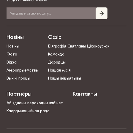
Навіны
Офіс
Навіны
Біяграфія Святланы Ціханоўскай
Фота
Каманда
Відэа
Дарадцы
Мерапрыемствы
Нашая місія
Вынікі працы
Нашы ініцыятывы
Партнёры
Кантакты
Аб’яднаны пераходны кабінет
Каардынацыйная рада