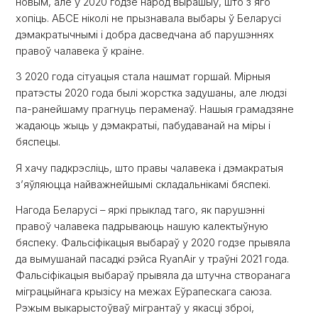
новым, але ў 2020 годзе народ вырашыў, што з яго
хопіць. АБСЕ ніколі не прызнавала выбары ў Беларусі
дэмакратычнымі і добра дасведчана аб парушэннях
правоў чалавека ў краіне.
З 2020 года сітуацыя стала нашмат горшай. Мірныя
пратэсты 2020 года былі жорстка задушаны, але людзі
па-ранейшаму прагнуць пераменаў. Нашыя грамадзяне
жадаюць жыць у дэмакратыі, пабудаванай на міры і
бяспецы.
Я хачу падкрэсліць, што правы чалавека і дэмакратыя
з’яўляюцца найважнейшымі складальнікамі бяспекі.
Нагода Беларусі – яркі прыклад таго, як парушэнні
правоў чалавека падрываюць нашую калектыўную
бяспеку. Фальсіфікацыя выбараў у 2020 годзе прывяла
да вымушанай пасадкі рэйса RyanAir у траўні 2021 года.
Фальсіфікацыя выбараў прывяла да штучна створанага
міграцыйнага крызісу на межах Еўрапескага саюза.
Рэжым выкарыстоўваў мігрантаў у якасці зброі,