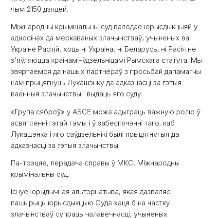
чым 2150 дзяцей.
Міжнародны крымінальны суд валодае юрысдыкцыяй у
адносінах да меркаваных злачынстваў, учыненых ва
Украіне Расіяй, хоць ні Украіна, ні Беларусь, ні Расія не
з'яўляюцца краінамі-ўдзельніцамі Рымскага статута. Мы
звяртаемся да нашых партнёраў з просьбай дапамагчы
нам прыцягнуць Лукашэнку да адказнасці за гэтыя
ваенныя злачынствы і выдаць яго суду.
«Група сяброў» у АБСЕ можа адыграць важную ролю ў
асвятленні гэтай тэмы і ў забеспячэнні таго, каб
Лукашэнка і яго саўдзельнікі былі прыцягнутыя да
адказнасці за гэтыя злачынствы.
Па-трэцяе, перадача справы ў МКС, Міжнародны
крымінальны суд.
Існуе юрыдычная альтэрнатыва, якая дазваляе
пашырыць юрысдыкцыю Суда хаця б на частку
злачынстваў супраць чалавечнасці, учыненых