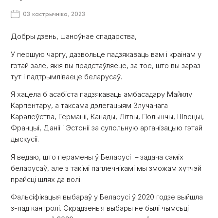
03 кастрычніка, 2023
Добры дзень, шаноўнае спадарства,
У першую чаргу, дазвольце падзякаваць вам і краінам у
гэтай зале, якія вы прадстаўляеце, за тое, што вы зараз
тут і падтрымліваеце беларусаў.
Я хацела б асабіста падзякаваць амбасадару Майклу
Карпентару, а таксама дэлегацыям Злучанага
Каралеўства, Германіі, Канады, Літвы, Польшчы, Швецыі,
Францыі, Даніі і Эстоніі за супольную арганізацыю гэтай
дыскусіі.
Я ведаю, што перамены ў Беларусі – задача саміх
беларусаў, але з такімі паплечнікамі мы зможам хутчэй
прайсці шлях да волі.
Фальсіфікацыя выбараў у Беларусі ў 2020 годзе выйшла
з-пад кантролі. Скрадзеныя выбары не былі чымсьці