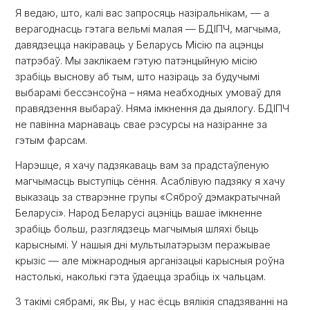
Я ведаю, што, калі вас запросяць назіральнікам, — а
верагоднасць гэтага вельмі малая — БДІПЧ, магчыма,
давядзецца накіраваць у Беларусь Місію па ацэнцы
патрэбаў. Мы заклікаем гэтую патэнцыйную місію
зрабіць выснову аб тым, што назіраць за будучымі
выбарамі бессэнсоўна – няма неабходных умоваў для
правядзення выбараў. Няма імкнення да дыялогу. БДІПЧ
не павінна марнаваць свае рэсурсы на назіранне за
гэтым фарсам.
Нарэшце, я хачу падзякаваць вам за прадстаўленую
магчымасць выступіць сёння. Асаблівую падзяку я хачу
выказаць за стварэнне групы «Сяброў дэмакратычнай
Беларусі». Народ Беларусі ацэніць вашае імкненне
зрабіць больш, разглядзець магчымыя шляхі быць
карыснымі. У нашыя дні мультылатэрызм перажывае
крызіс — але міжнародныя арганізацыі карысныя роўна
настолькі, наколькі гэта ўдаецца зрабіць іх чальцам.
З такімі сябрамі, як Вы, у нас ёсць вялікія спадзяванні на