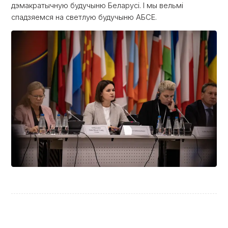
дэмакратычную будучыню Беларусі. І мы вельмі
спадзяемся на светлую будучыню АБСЕ.