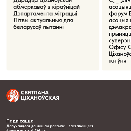
Дарадца Ціханоўскай
Сустрэч
абмеркаваў з кіраўніцай
асацыяц
Дэпартамента міграцыі
форум Е
Літвы актуальныя для
асацыяц
беларусаў пытанні
дэмакра
прыняцц
суверэні
Офісу 
Ціханоўс
жніўня
Падпісацца
Далучайцеся да нашай рассылкі і заставайцеся
ў курсе навінаў Офіса