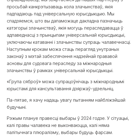
просьбай канкрэтызаваць кола злачынстваў, якія
падпадаюць пад універсальную юрысдыкцыю. Мы
спадзяемся, што вы дапаможаце дакладна пазначыць
катэгорыі злачынстваў, якія могуць пераследавацца ў
адпаведнасці з прынцыпам універсальнай юрысдыкцыі,
уключаючы катаванні і злачынствы супраць чалавечнасці.
Наступным крокам можа стаць перагляд унутраных
законаў з мэтай забеспячэння надзейнай прававой
асновы для судовага пераследу за міжнародныя
злачынствы ў рамках універсальнай юрысдыкцыі.
«Група сяброў» можа супрацоўнічаць з міжнароднымі
юрыстамі для кансультавання дзяржаў-удзельніц.
Па-пятае, я хачу надаць увагу пытанням найбліжэйшай
будучыні.
Рэжым плануе правесці выбары ў 2024 годзе. У сітуацыі,
калі правы чалавека не выконваюцца, калі няма
палітычнага плюралізму, выбары будуць фарсам.