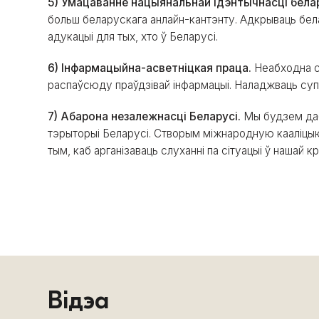
5) Умацаванне нацыянальнай ідэнтычнасці бела
больш беларускага анлайн-кантэнту. Адкрываць бел
адукацыі для тых, хто ў Беларусі.
6) Інфармацыйна-асветніцкая праца.
Неабходна с
распаўсюду праўдзівай інфармацыі. Наладжваць суп
7) Абарона незалежнасці Беларусі.
Мы будзем дабі
тэрыторыі Беларусі. Створым міжнародную кааліцыю
тым, каб арганізаваць слуханні па сітуацыі ў нашай к
Відэа