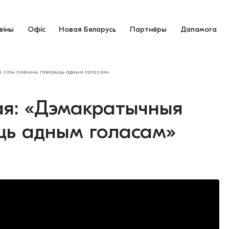
віны
Офіс
Новая Беларусь
Партнёры
Дапамога
 сілы павінны гаварыць адным голасам»
ая: «Дэмакратычныя
ыць адным голасам»