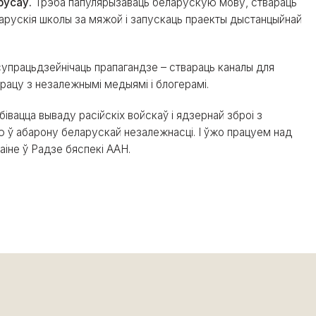
русаў.
Трэба папулярызаваць беларускую мову, ствараць
арускія школы за мяжой і запускаць праекты дыстанцыйнай
упрацьдзейнічаць прапагандзе – ствараць каналы для
рацу з незалежнымі медыямі і блогерамі.
вацца вываду расійскіх войскаў і ядзернай зброі з
 ў абарону беларускай незалежнасці. І ўжо працуем над
раіне ў Радзе бяспекі ААН.