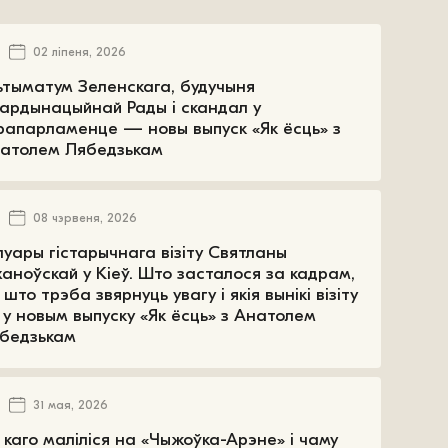
02 ліпеня, 2026
ьтыматум Зеленскага, будучыня
ардынацыйнай Рады і скандал у
рапарламенце — новы выпуск «Як ёсць» з
атолем Лябедзькам
08 чэрвеня, 2026
луары гістарычнага візіту Святланы
ханоўскай у Кіеў. Што засталося за кадрам,
 што трэба звярнуць увагу і якія вынікі візіту
у новым выпуску «Як ёсць» з Анатолем
бедзькам
31 мая, 2026
 каго маліліся на «Чыжоўка-Арэне» і чаму