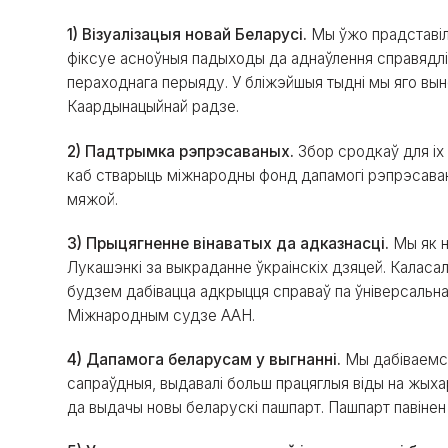
1) Візуалізацыя новай Беларусі.
Мы ўжо прадставіл
фіксуе асноўныя падыходы да аднаўлення справядлів
пераходнага перыяду. У бліжэйшыя тыдні мы яго вы
Каардынацыйнай радзе.
2) Падтрымка рэпрэсаваных.
Збор сродкаў для іх
каб стварыць міжнародны фонд дапамогі рэпрэсаваны
мяжой.
3) Прыцягненне вінаватых да адказнасці.
Мы як н
Лукашэнкі за выкраданне ўкраінскіх дзяцей. Каласа
будзем дабівацца адкрыцця справаў па ўніверсальн
Міжнародным судзе ААН.
4) Дапамога беларусам у выгнанні.
Мы дабіваемся
сапраўдныя, выдавалі больш працяглыя віды на жыхарс
да выдачы новы беларускі пашпарт. Пашпарт павіне