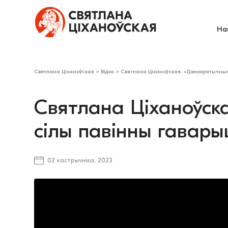
На
Святлана Ціханоўская
>
Відэа
>
Святлана Ціханоўская: «Дэмакратычныя
Святлана Ціханоўск
сілы павінны гавар
02 кастрычніка, 2023