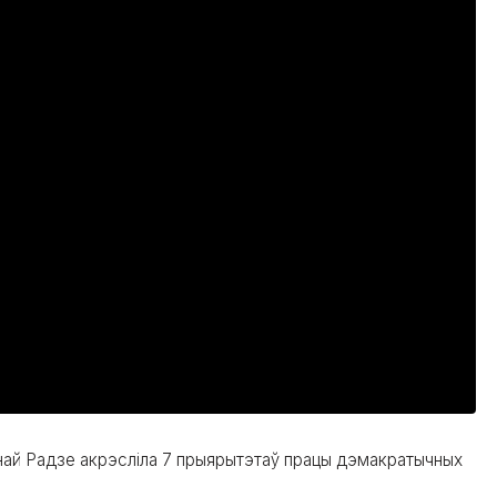
най Радзе акрэсліла 7 прыярытэтаў працы дэмакратычных