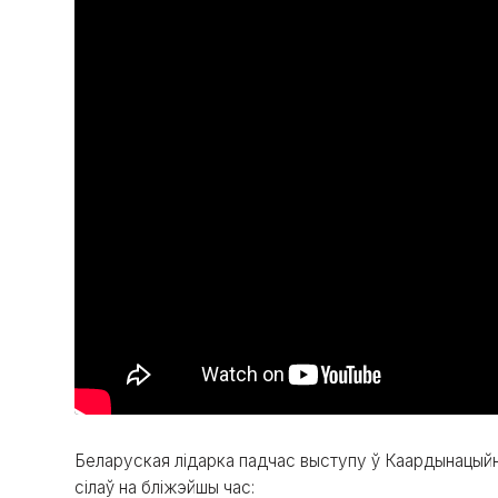
Беларуская лідарка падчас выступу ў Каардынацый
сілаў на бліжэйшы час: