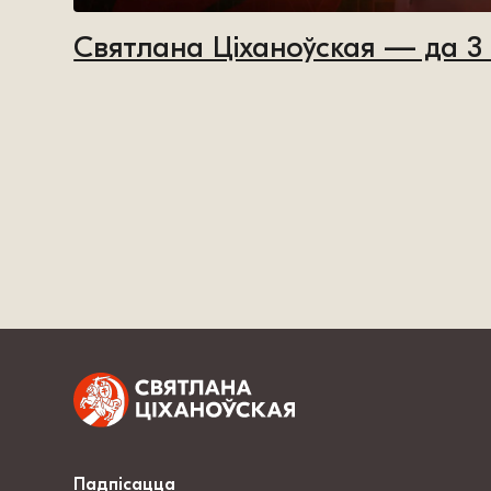
Святлана Ціханоўская — да 3
Падпісацца