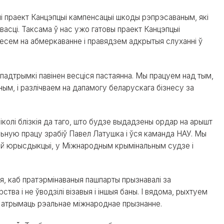
і праект Канцэпцыі кампенсацыі шкоды рэпрэсаваным, які
асці. Таксама ў нас ужо гатовы праект Канцэпцыі
несем на абмеркаванне і правядзем адкрытыя слуханні ў
 падтрымкі павінен весціся пастаянна. Мы працуем над тым,
м, і разлічваем на дапамогу беларускага бізнесу за
іколі блізкія да таго, што будзе выдадзены ордар на арышт
льную працу зрабіў Павел Латушка і ўся каманда НАУ. Мы
ай юрысдыкцыі, у Міжнародным крымінальным судзе і
, каб пратэрмінаваныя пашпарты прызнавалі за
тва і не ўводзілі візавыя і іншыя баны. І вядома, рыхтуем
н атрымаць рэальнае міжнароднае прызнанне.