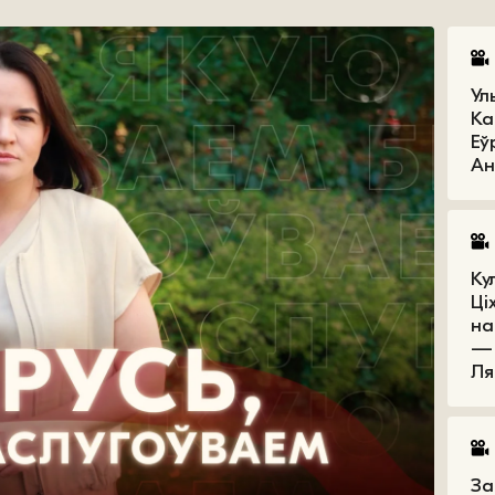
Ул
Ка
Еў
Ан
Ку
Ці
на
— 
Ля
За