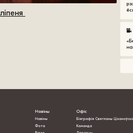
рэ
ёс
 ліпеня
«Б
на
Навіны
Офіс
Навіны
Біяграфія Святланы Ціханоўск
Фота
Каманда
Відэа
Дарадцы