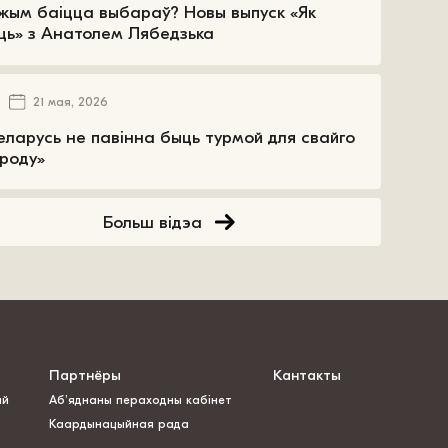
жым баіцца выбараў? Новы выпуск «Як
ць» з Анатолем Лябедзька
21 мая, 2026
еларусь не павінна быць турмой для свайго
роду»
Больш відэа
Партнёры
Кантакты
ай
Аб’яднаны пераходны кабінет
Каардынацыйная рада