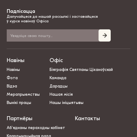
Падпісацца
Далучайцеся да нашай рассылкі і заставайцеся
ў курсе навінаў Офіса
Навіны
Офіс
Навіны
Біяграфія Святланы Ціханоўскай
Фота
Каманда
Відэа
Дарадцы
Мерапрыемствы
Нашая місія
Вынікі працы
Нашы ініцыятывы
Партнёры
Кантакты
Аб’яднаны пераходны кабінет
Каардынацыйная рада