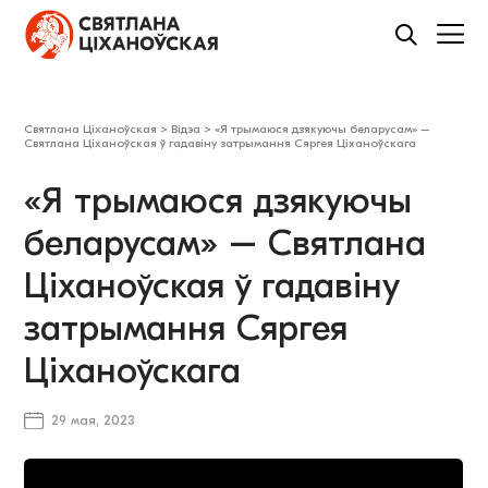
Святлана Ціханоўская
>
Відэа
>
«Я трымаюся дзякуючы беларусам» –
Святлана Ціханоўская ў гадавіну затрымання Сяргея Ціханоўскага
«Я трымаюся дзякуючы
беларусам» – Святлана
Ціханоўская ў гадавіну
затрымання Сяргея
Ціханоўскага
29 мая, 2023