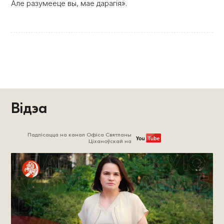
Але разумееце вы, мае дарагія».
Відэа
Падпісацца на канал Офіса Святланы
Ціханоўскай на