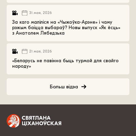
31 мая, 2026
За каго маліліся на «Чыжоўка-Арэне» і чаму
рэжым баіцца выбараў? Новы выпуск «Як ёсць»
з Анатолем Лябедзька
21 мая, 2026
«Беларусь не павінна быць турмой для свайго
народу»
Больш відэа