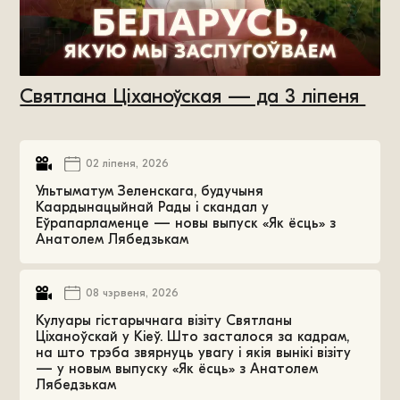
Святлана Ціханоўская — да 3 ліпеня
02 ліпеня, 2026
Ультыматум Зеленскага, будучыня
Каардынацыйнай Рады і скандал у
Еўрапарламенце — новы выпуск «Як ёсць» з
Анатолем Лябедзькам
08 чэрвеня, 2026
Кулуары гістарычнага візіту Святланы
Ціханоўскай у Кіеў. Што засталося за кадрам,
на што трэба звярнуць увагу і якія вынікі візіту
— у новым выпуску «Як ёсць» з Анатолем
Лябедзькам