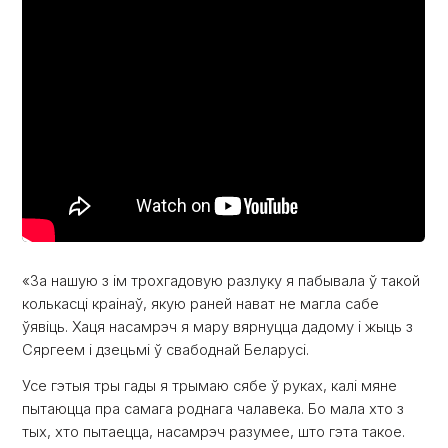
«За нашую з ім трохгадовую разлуку я пабывала ў такой
колькасці краінаў, якую раней нават не магла сабе
ўявіць. Хаця насамрэч я мару вярнуцца дадому і жыць з
Сяргеем і дзецьмі ў свабоднай Беларусі.
Усе гэтыя тры гады я трымаю сябе ў руках, калі мяне
пытаюцца пра самага роднага чалавека. Бо мала хто з
тых, хто пытаецца, насамрэч разумее, што гэта такое.