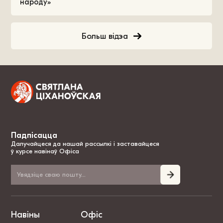
народу»
Больш відэа
Падпісацца
Далучайцеся да нашай рассылкі і заставайцеся
ў курсе навінаў Офіса
Навіны
Офіс