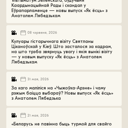
Ультыматум Зеленскага, будучыня
Каардынацыйнай Рады і скандал у
Еўрапарламенце — новы выпуск «Як ёсць» з
Анатолем Лябедзькам
08 чэрвеня, 2026
Кулуары гістарычнага візіту Святланы
Ціханоўскай у Кіеў. Што засталося за кадрам,
на што трэба звярнуць увагу і якія вынікі візіту
— у новым выпуску «Як ёсць» з Анатолем
Лябедзькам
31 мая, 2026
За каго маліліся на «Чыжоўка-Арэне» і чаму
рэжым баіцца выбараў? Новы выпуск «Як ёсць»
з Анатолем Лябедзька
21 мая, 2026
«Беларусь не павінна быць турмой для свайго