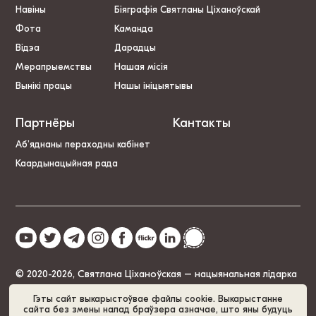
Навіны
Біяграфія Святланы Ціханоўскай
Фота
Каманда
Відэа
Дарадцы
Мерапрыемствы
Нашая місія
Вынікі працы
Нашы ініцыятывы
Партнёры
Кантакты
Аб’яднаны пераходны кабінет
Каардынацыйная рада
© 2020-2026, Святлана Ціханоўская – нацыянальная лідарка
Беларусі
Гэты сайт выкарыстоўвае файлы cookie. Выкарыстанне
сайта без змены налад браўзера азначае, што яны будуць