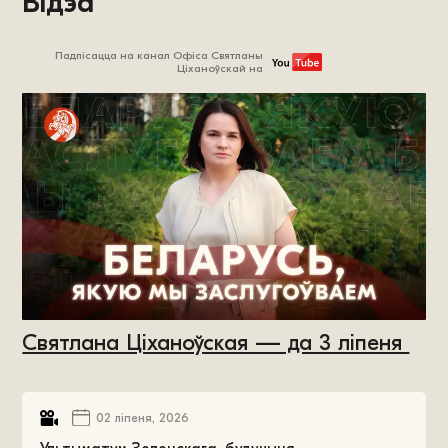
Відэа
Падпісацца на канал Офіса Святланы
Ціханоўскай на
Святлана Ціханоўская — да 3 ліпеня
02 ліпеня, 2026